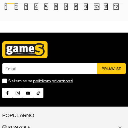
1
2
3
4
5
6
7
8
9
10
11
12
Email
PRIJAVI SE
Slažem se sa
politikom privatnosti
POPULARNO
KONZOLE