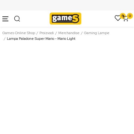
SIGURNO PLAĆANJE PLATNIM KARTICAMA
0
0
Games Online Shop
Proizvodi
Merchandise
Gaming Lampe
Lampa Paladone Super Mario - Mario Light