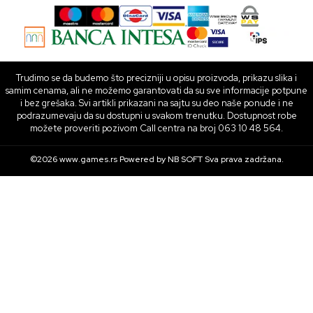
Trudimo se da budemo što precizniji u opisu proizvoda, prikazu slika i
samim cenama, ali ne možemo garantovati da su sve informacije potpune
i bez grešaka. Svi artikli prikazani na sajtu su deo naše ponude i ne
podrazumevaju da su dostupni u svakom trenutku. Dostupnost robe
možete proveriti pozivom Call centra na broj 063 10 48 564.
©2026
www.games.rs
Powered by
NB SOFT
Sva prava zadržana.