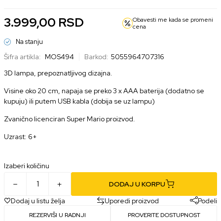
3.999,00
RSD
Obavesti me kada se promeni
cena
Na stanju
Šifra artikla:
MOS494
Barkod:
5055964707316
3D lampa, prepoznatljivog dizajna.
Visine oko 20 cm, napaja se preko 3 x AAA baterija (dodatno se
kupuju) ili putem USB kabla (dobija se uz lampu)
Zvanično licenciran Super Mario proizvod.
Uzrast: 6+
Izaberi količinu
DODAJ U KORPU
Dodaj u listu želja
Uporedi proizvod
Podeli
REZERVIŠI U RADNJI
PROVERITE DOSTUPNOST