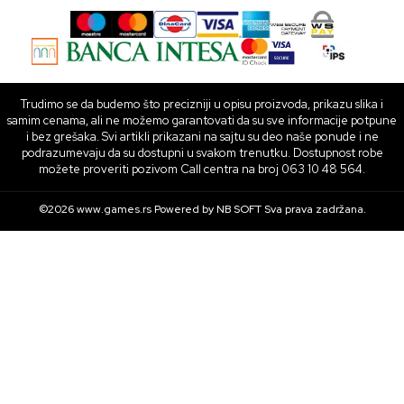
Trudimo se da budemo što precizniji u opisu proizvoda, prikazu slika i
samim cenama, ali ne možemo garantovati da su sve informacije potpune
i bez grešaka. Svi artikli prikazani na sajtu su deo naše ponude i ne
podrazumevaju da su dostupni u svakom trenutku. Dostupnost robe
možete proveriti pozivom Call centra na broj 063 10 48 564.
©2026
www.games.rs
Powered by
NB SOFT
Sva prava zadržana.