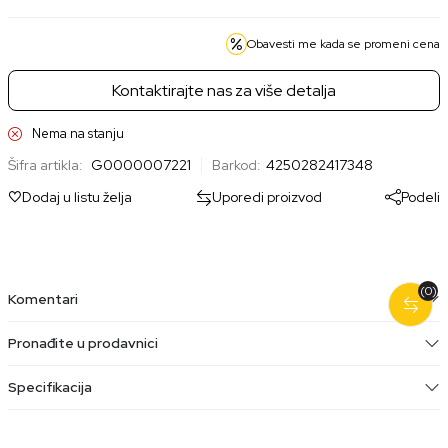
Obavesti me kada se promeni cena
Kontaktirajte nas za više detalja
Nema na stanju
Šifra artikla:
G0000007221
Barkod:
4250282417348
Dodaj u listu želja
Uporedi proizvod
Podeli
(0)
Komentari
Pronađite u prodavnici
Specifikacija