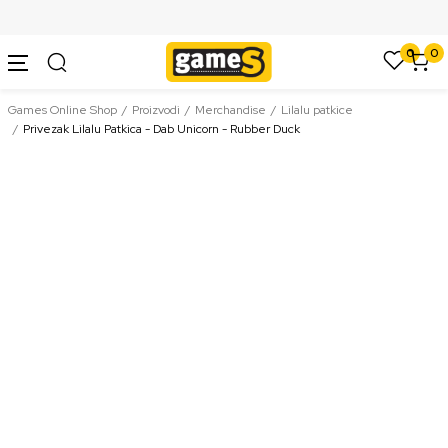
SIGURNO PLAĆANJE PLATNIM KARTICAMA
0
0
Games Online Shop
Proizvodi
Merchandise
Lilalu patkice
Privezak Lilalu Patkica - Dab Unicorn - Rubber Duck