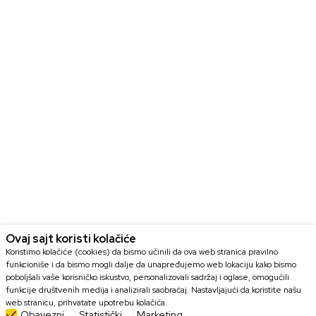
Ovaj sajt koristi kolačiće
Koristimo kolačiće (cookies) da bismo učinili da ova web stranica pravilno
funkcioniše i da bismo mogli dalje da unapređujemo web lokaciju kako bismo
poboljšali vaše korisničko iskustvo, personalizovali sadržaj i oglase, omogućili
funkcije društvenih medija i analizirali saobraćaj. Nastavljajući da koristite našu
web stranicu, prihvatate upotrebu kolačića.
Obavezni
Statistički
Marketing