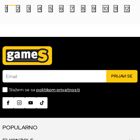
1
2
3
4
5
6
7
8
9
10
11
12
Email
PRIJAVI SE
Slažem se sa
politikom privatnosti
POPULARNO