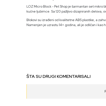
LOZ Micro Block - Pet Shop je šarmantan set mikro b
kućne ljubimce. Sa 120 pažljivo dizajniranih delova, o
Blokovi su izrađeni od kvalitetne ABS plastike, a zahv
Namenjen je uzrastu 14+ godina, ali je odličan i kao 
ŠTA SU DRUGI KOMENTARISALI