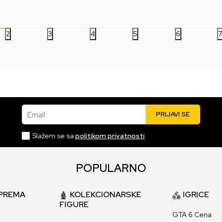
2.499,00
RSD
9.999,00
RSD
2.
2
3
4
5
6
Email
PRIJAVI SE
Slažem se sa
politikom privatnosti
POPULARNO
PREMA
KOLEKCIONARSKE
IGRICE
FIGURE
GTA 6 Cena