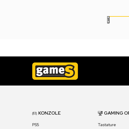
3.499,00
RSD
2.499,00
RSD
1
KONZOLE
GAMING O
PS5
Tastature