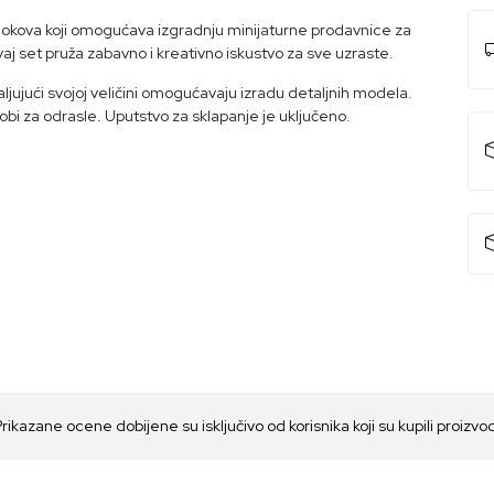
lokova koji omogućava izgradnju minijaturne prodavnice za
vaj set pruža zabavno i kreativno iskustvo za sve uzraste.
aljujući svojoj veličini omogućavaju izradu detaljnih modela.
hobi za odrasle. Uputstvo za sklapanje je uključeno.
Prikazane ocene dobijene su isključivo od korisnika koji su kupili proizvo