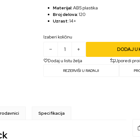
Materijal:
ABS plastika
Broj delova:
120
Uzrast:
14+
Izaberi količinu
DODAJ U
Dodaj u listu želja
Uporedi pro
REZERVIŠI U RADNJI
PR
rodavnici
Specifikacija
ck