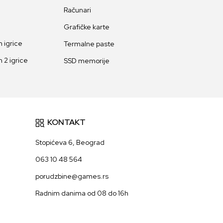
Računari
Grafičke karte
 igrice
Termalne paste
 2 igrice
SSD memorije
KONTAKT
Stopićeva 6, Beograd
063 10 48 564
porudzbine@games.rs
Radnim danima od 08 do 16h