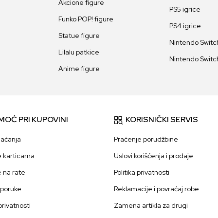
Akcione figure
PS5 igrice
Funko POP! figure
PS4 igrice
Statue figure
Nintendo Switch
Lilalu patkice
Nintendo Switch
Anime figure
MOĆ PRI KUPOVINI
KORISNIČKI SERVIS
laćanja
Praćenje porudžbine
e karticama
Uslovi korišćenja i prodaje
e na rate
Politika privatnosti
sporuke
Reklamacije i povraćaj robe
 privatnosti
Zamena artikla za drugi