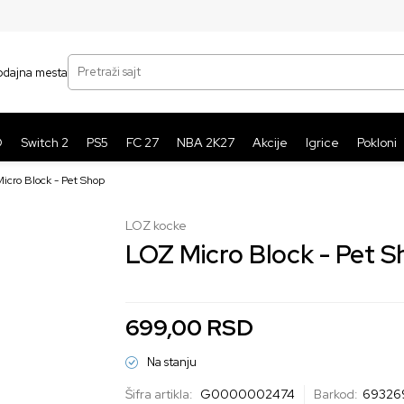
SIGURNO PLAĆANJE PLATNIM KARTICAMA
BE
Pretraži sajt
odajna mesta
O
Switch 2
PS5
FC 27
NBA 2K27
Akcije
Igrice
Pokloni
icro Block - Pet Shop
LOZ kocke
LOZ Micro Block - Pet 
699,00
RSD
Na stanju
Šifra artikla:
G0000002474
Barkod:
69326