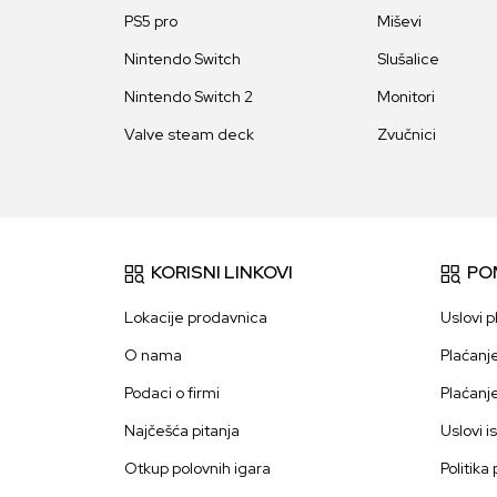
PS5 pro
Miševi
Nintendo Switch
Slušalice
Nintendo Switch 2
Monitori
Valve steam deck
Zvučnici
KORISNI LINKOVI
PO
Lokacije prodavnica
Uslovi p
O nama
Plaćanj
Podaci o firmi
Plaćanj
Najčešća pitanja
Uslovi i
Otkup polovnih igara
Politika