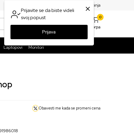
SPLATNA ISPORUKA PAKETA PREKO 5999 RSD
ST
Najčešća pitanja
Prijavite se da biste videli
0
svoj popust
0
Omiljeno
Korpa
Prijava
Prijava
Laptopovi
Monitori
Shop
Obavesti me kada se promeni cena
91986018