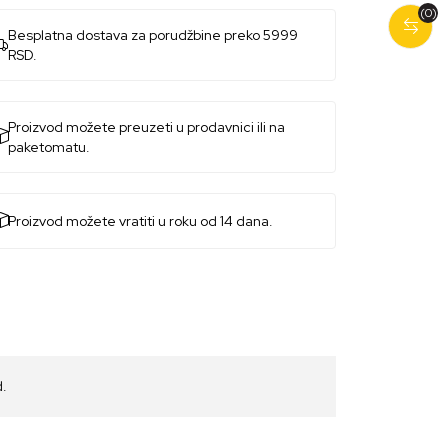
(0)
Besplatna dostava za porudžbine preko 5999
RSD.
Proizvod možete preuzeti u prodavnici ili na
paketomatu.
Proizvod možete vratiti u roku od 14 dana.
d.