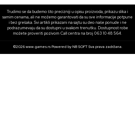
Trudimo se da budemo što precizniji u opisu proizvoda, prikazu slika i
samim cenama, ali ne možemo garantovati da su sve informacije potpune
i bez grešaka. Svi artikli prikazani na sajtu su deo naše ponude i ne
podrazumevaju da su dostupni u svakom trenutku. Dostupnost robe
možete proveriti pozivom Call centra na broj 063 10 48 564.
©2026
www.games.rs
Powered by
NB SOFT
Sva prava zadržana.