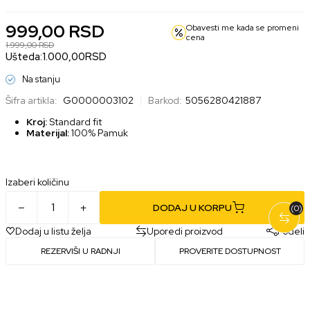
999,00
RSD
Obavesti me kada se promeni
cena
1.999,00
RSD
Ušteda:
1.000,00
RSD
Na stanju
Šifra artikla:
G0000003102
Barkod:
5056280421887
Kroj:
Standard fit
Materijal:
100% Pamuk
Izaberi količinu
DODAJ U KORPU
(0)
Dodaj u listu želja
Uporedi proizvod
Podeli
REZERVIŠI U RADNJI
PROVERITE DOSTUPNOST