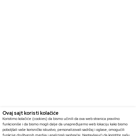
Ovaj sajt koristi kolačiće
Koristimo kolačiće (cookies) da bismo učinili da ova web stranica pravilno
funkcioniše i da bismo mogli dalje da unapređujemo web lokaciju kako bismo
poboljšali vaše korisničko iskustvo, personalizovali sadržaj i oglase, omogućili
funkcije društvenih medija i analizirali saobraćaj. Nastavljajući da koristite našu