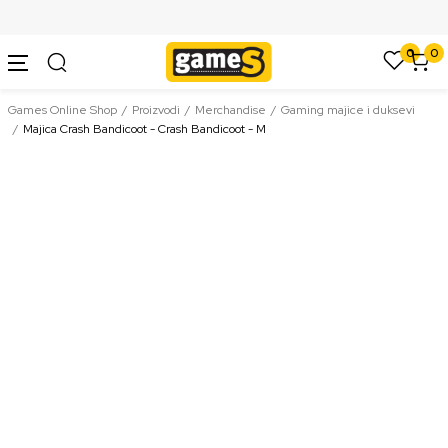
SIGURNO PLAĆANJE PLATNIM KARTICAMA
0
0
Games Online Shop
Proizvodi
Merchandise
Gaming majice i duksevi
Majica Crash Bandicoot - Crash Bandicoot - M