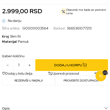
2.999,00
RSD
Obavesti me kada se promeni
cena
Na stanju
Šifra artikla:
G0000003564
Barkod:
3665361077213
Kroj:
Slim fit
Materijal:
Pamuk
Izaberi količinu
DODAJ U KORPU
(0)
Dodaj u listu želja
Uporedi proizvod
Podeli
REZERVIŠI U RADNJI
PROVERITE DOSTUPNOST
Opis