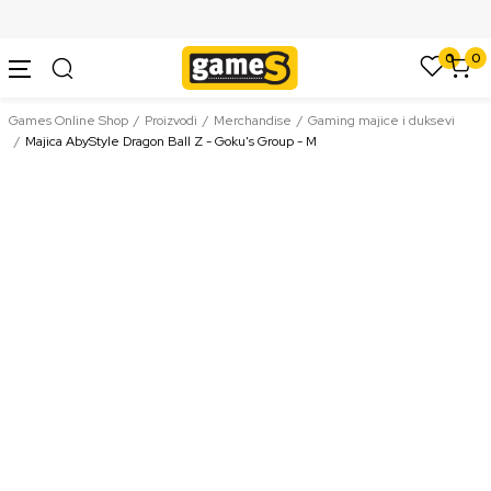
SIGURNO PLAĆANJE PLATNIM KARTICAMA
0
0
Games Online Shop
Proizvodi
Merchandise
Gaming majice i duksevi
Majica AbyStyle Dragon Ball Z - Goku's Group - M