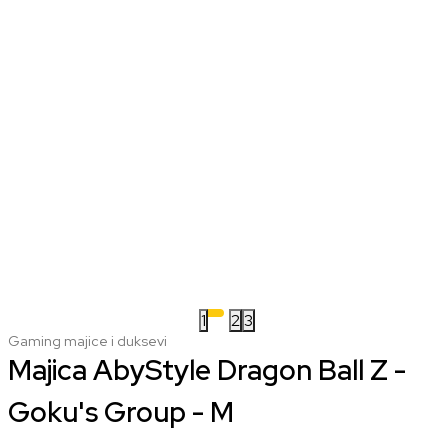
1
2
3
Gaming majice i duksevi
Majica AbyStyle Dragon Ball Z -
Goku's Group - M