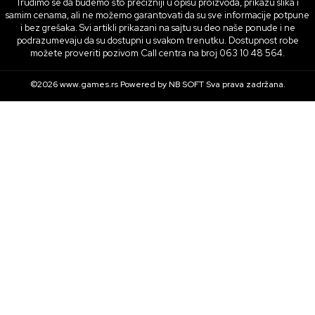
Trudimo se da budemo što precizniji u opisu proizvoda, prikazu slika i
samim cenama, ali ne možemo garantovati da su sve informacije potpune
i bez grešaka. Svi artikli prikazani na sajtu su deo naše ponude i ne
podrazumevaju da su dostupni u svakom trenutku. Dostupnost robe
možete proveriti pozivom Call centra na broj 063 10 48 564.
©2026
www.games.rs
Powered by
NB SOFT
Sva prava zadržana.