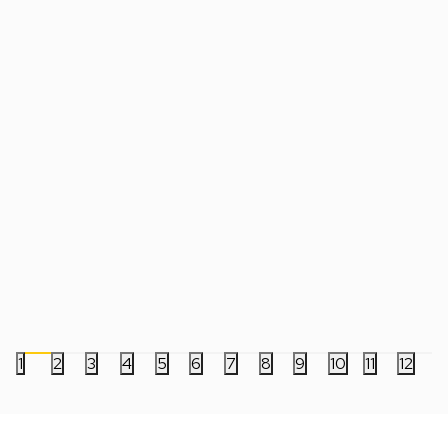
Majica Defko i Ćaki Sladoled - Novke i
Majica Defko i Ćaki S
Šmigićka - 14
Šmigićka - 12
2.199,00
RSD
2.199,00
RSD
1
2
3
4
5
6
7
8
9
10
11
12