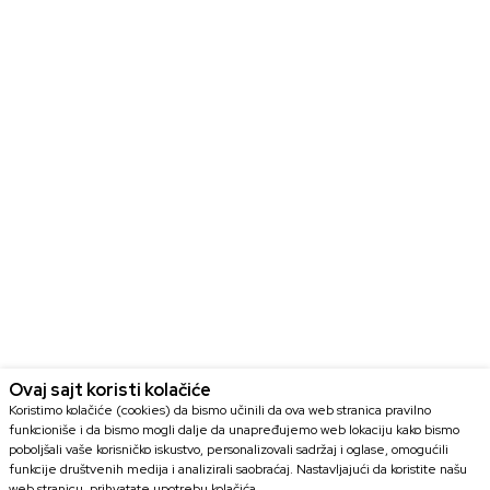
Ovaj sajt koristi kolačiće
Koristimo kolačiće (cookies) da bismo učinili da ova web stranica pravilno
funkcioniše i da bismo mogli dalje da unapređujemo web lokaciju kako bismo
poboljšali vaše korisničko iskustvo, personalizovali sadržaj i oglase, omogućili
funkcije društvenih medija i analizirali saobraćaj. Nastavljajući da koristite našu
web stranicu, prihvatate upotrebu kolačića.