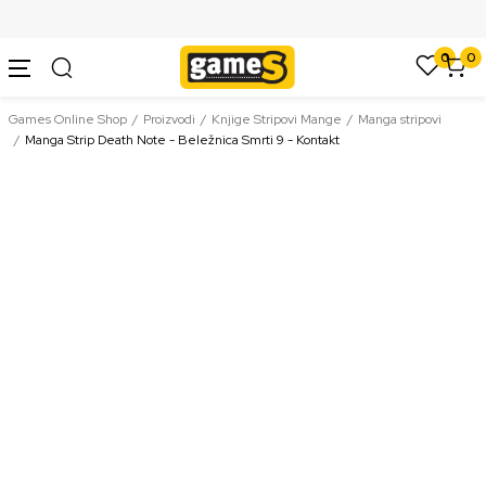
SIGURNO PLAĆANJE PLATNIM KARTICAMA
0
0
Games Online Shop
Proizvodi
Knjige Stripovi Mange
Manga stripovi
Manga Strip Death Note - Beležnica Smrti 9 - Kontakt