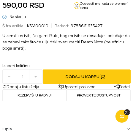
590,00
RSD
Obavesti me kada se promeni
cena
Na stanju
Šifra artikla:
KSM00010
Barkod:
9788661635427
U zemlji mrtvih, šinigami Rjuk , bog mrtvih se dosađuje i odlučuje da
se zabavi tako što će u ljudski svet ubaciti Death Note (beležnicu
boga smrti).
Izaberi količinu
DODAJ U KORPU
Dodaj u listu želja
Uporedi proizvod
Podeli
REZERVIŠI U RADNJI
PROVERITE DOSTUPNOST
(0)
Opis