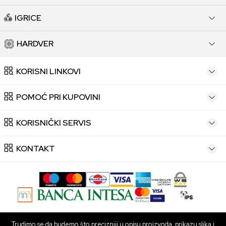
IGRICE
HARDVER
KORISNI LINKOVI
POMOĆ PRI KUPOVINI
KORISNIČKI SERVIS
KONTAKT
Trudimo se da budemo što precizniji u opisu proizvoda, prikazu slika i