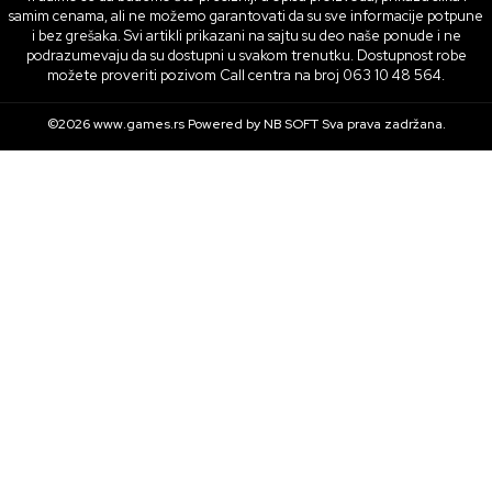
samim cenama, ali ne možemo garantovati da su sve informacije potpune
i bez grešaka. Svi artikli prikazani na sajtu su deo naše ponude i ne
podrazumevaju da su dostupni u svakom trenutku. Dostupnost robe
možete proveriti pozivom Call centra na broj 063 10 48 564.
©2026
www.games.rs
Powered by
NB SOFT
Sva prava zadržana.