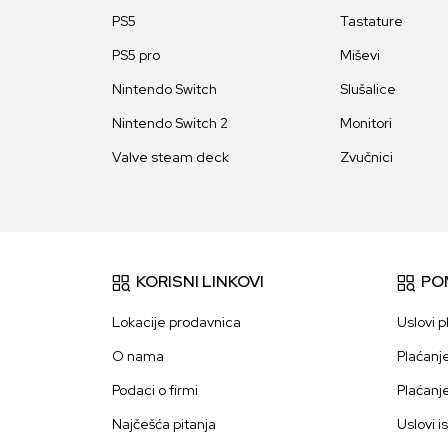
PS5
Tastature
PS5 pro
Miševi
Nintendo Switch
Slušalice
Nintendo Switch 2
Monitori
Valve steam deck
Zvučnici
KORISNI LINKOVI
PO
Lokacije prodavnica
Uslovi p
O nama
Plaćanj
Podaci o firmi
Plaćanj
Najčešća pitanja
Uslovi i