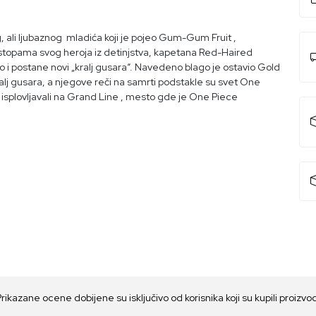
 ali ljubaznog mladića koji je pojeo Gum-Gum Fruit ,
stopama svog heroja iz detinjstva, kapetana Red-Haired
go i postane novi „kralj gusara“. Navedeno blago je ostavio Gold
 Kralj gusara, a njegove reči na samrti podstakle su svet One
ta isplovljavali na Grand Line , mesto gde je One Piece
Prikazane ocene dobijene su isključivo od korisnika koji su kupili proizvo