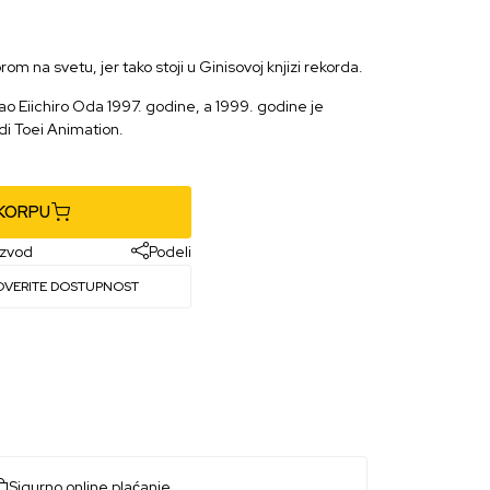
m na svetu, jer tako stoji u Ginisovoj knjizi rekorda.
ao Eiichiro Oda 1997. godine, a 1999. godine je
di Toei Animation.
 KORPU
izvod
Podeli
OVERITE DOSTUPNOST
Sigurno online plaćanje.