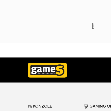
690,00
RSD
499,00
RSD
1
KONZOLE
GAMING O