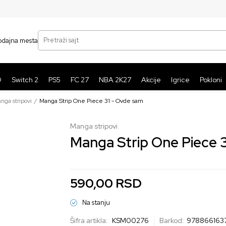
SIGURNO PLAĆANJE PLATNIM KARTICAMA
BE
Pretraži sajt
odajna mesta
O
Switch 2
PS5
FC 27
NBA 2K27
Akcije
Igrice
Pokloni
nga stripovi
Manga Strip One Piece 31 - Ovde sam
Manga stripovi
Manga Strip One Piece 
590,00
RSD
Na stanju
Šifra artikla:
KSM00276
Barkod:
978866163