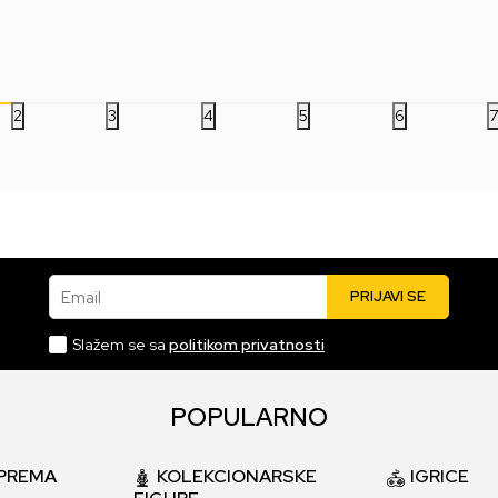
1.999,00
RSD
1.999,00
RSD
49
2
3
4
5
6
Email
PRIJAVI SE
Slažem se sa
politikom privatnosti
POPULARNO
PREMA
KOLEKCIONARSKE
IGRICE