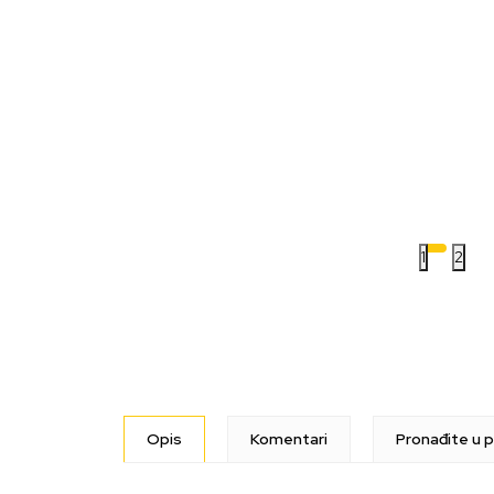
1
2
Opis
Komentari
Pronađite u p