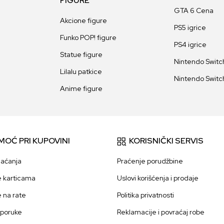
FIGURE
GTA 6 Cena
Akcione figure
PS5 igrice
Funko POP! figure
PS4 igrice
Statue figure
Nintendo Switch
Lilalu patkice
Nintendo Switch
Anime figure
MOĆ PRI KUPOVINI
KORISNIČKI SERVIS
laćanja
Praćenje porudžbine
e karticama
Uslovi korišćenja i prodaje
e na rate
Politika privatnosti
sporuke
Reklamacije i povraćaj robe