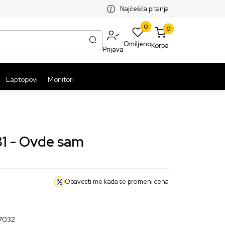
SPLATNA ISPORUKA PAKETA PREKO 5999 RSD
ST
Najčešća pitanja
0
0
Omiljeno
Korpa
Prijava
Laptopovi
Monitori
31 - Ovde sam
Obavesti me kada se promeni cena
7032