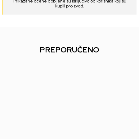
Prikazane ocene dobijene su isključivo od korisnika koji su
kupili proizvod.
PREPORUČENO