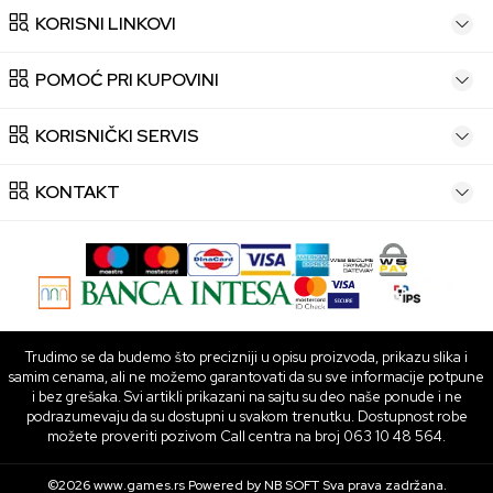
KORISNI LINKOVI
POMOĆ PRI KUPOVINI
KORISNIČKI SERVIS
KONTAKT
Trudimo se da budemo što precizniji u opisu proizvoda, prikazu slika i
samim cenama, ali ne možemo garantovati da su sve informacije potpune
i bez grešaka. Svi artikli prikazani na sajtu su deo naše ponude i ne
podrazumevaju da su dostupni u svakom trenutku. Dostupnost robe
možete proveriti pozivom Call centra na broj 063 10 48 564.
©2026
www.games.rs
Powered by
NB SOFT
Sva prava zadržana.