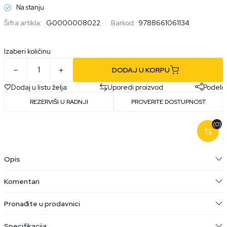
Na stanju
Šifra artikla:
G0000008022
Barkod:
9788661061134
Izaberi količinu
DODAJ U KORPU
Dodaj u listu želja
Uporedi proizvod
Podeli
REZERVIŠI U RADNJI
PROVERITE DOSTUPNOST
(0)
Opis
Komentari
Pronađite u prodavnici
Specifikacija