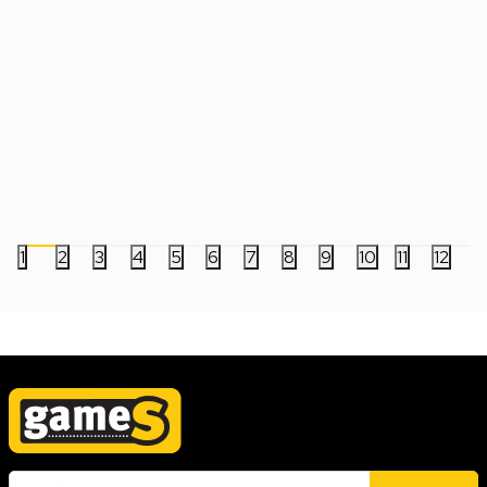
Manga Strip Berserk 15
Manga Strip Soul Eate
690,00
RSD
499,00
RSD
1
2
3
4
5
6
7
8
9
10
11
12