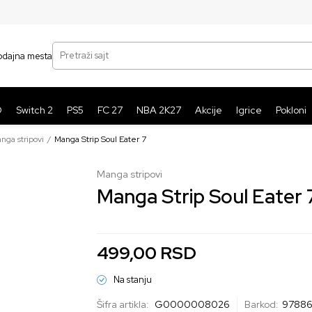
SIGURNO PLAĆANJE PLATNIM KARTICAMA
BE
Pretraži sajt
odajna mesta
O
Switch 2
PS5
FC 27
NBA 2K27
Akcije
Igrice
Pokloni
nga stripovi
Manga Strip Soul Eater 7
Manga stripovi
Manga Strip Soul Eater 
499,00
RSD
Na stanju
Šifra artikla:
G0000008026
Barkod:
97886