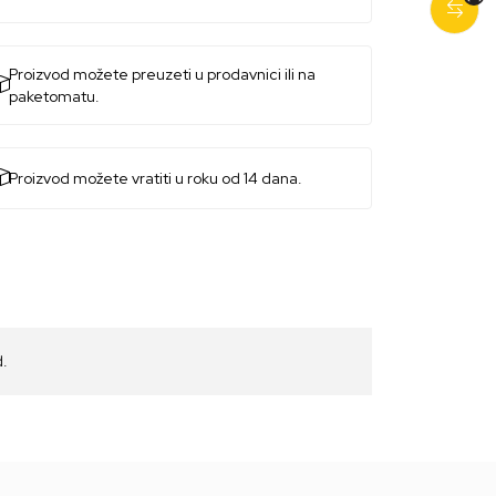
Proizvod možete preuzeti u prodavnici ili na
paketomatu.
Proizvod možete vratiti u roku od 14 dana.
d.