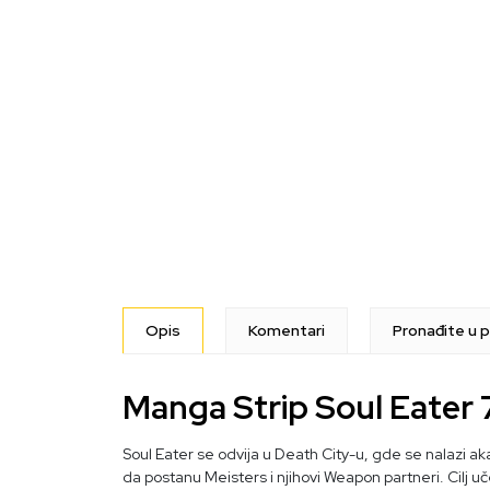
Opis
Komentari
Pronađite u p
Manga Strip Soul Eater 
Soul Eater se odvija u Death City-u, gde se nalazi ak
da postanu Meisters i njihovi Weapon partneri. Cilj u