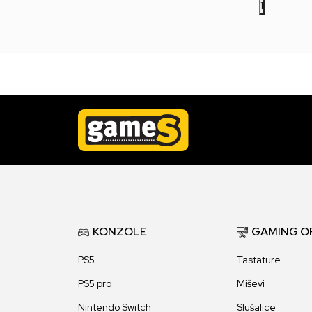
1
KONZOLE
GAMING O
PS5
Tastature
PS5 pro
Miševi
Nintendo Switch
Slušalice