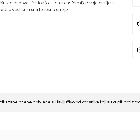
išu zle duhove i čudovišta, i da transformišu svoje oružje u
i jednu vešticu u smrtonosno oružje.
Prikazane ocene dobijene su isključivo od korisnika koji su kupili proizvo