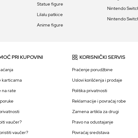
Statue figure
Nintendo Switch
Lilalu patkice
Nintendo Switch
Anime figure
MOĆ PRI KUPOVINI
KORISNIČKI SERVIS
laćanja
Praćenje porudžbine
e karticama
Uslovi korišćenja i prodaje
e na rate
Politika privatnosti
sporuke
Reklamacije i povraćaj robe
 privatnosti
Zamena artikla za drugi
iti vaučer?
Pravo na odustajanje
oristiti vaučer?
Povraćaj sredstava