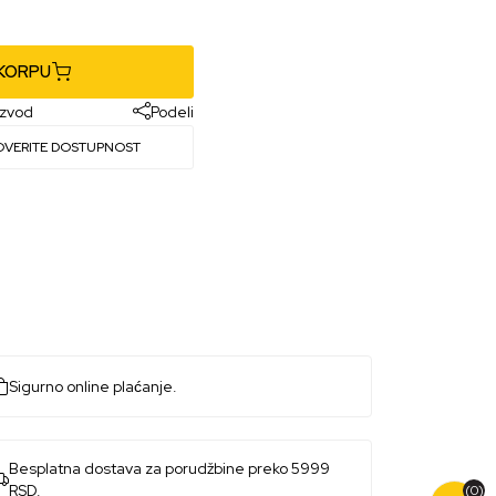
 KORPU
izvod
Podeli
OVERITE DOSTUPNOST
Sigurno online plaćanje.
Besplatna dostava za porudžbine preko 5999
RSD.
(0)