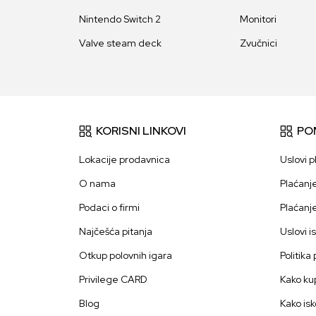
Nintendo Switch 2
Monitori
Valve steam deck
Zvučnici
KORISNI LINKOVI
PO
Lokacije prodavnica
Uslovi p
O nama
Plaćanj
Podaci o firmi
Plaćanj
Najčešća pitanja
Uslovi i
Otkup polovnih igara
Politika
Privilege CARD
Kako kup
Blog
Kako isk