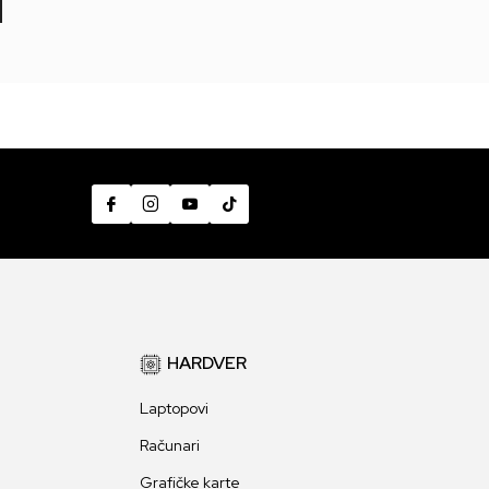
7
HARDVER
Laptopovi
Računari
Grafičke karte