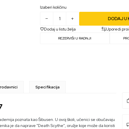
Izaberi količinu
DODAJ U
Dodaj u listu želja
Uporedi pro
REZERVIŠI U RADNJI
PR
rodavnici
Specifikacija
7
ademija poznata kao Šibusen. U ovoj školi, učenici se obučavaju
čenika je da naprave "Death Scythe", oružje koje može da koristi