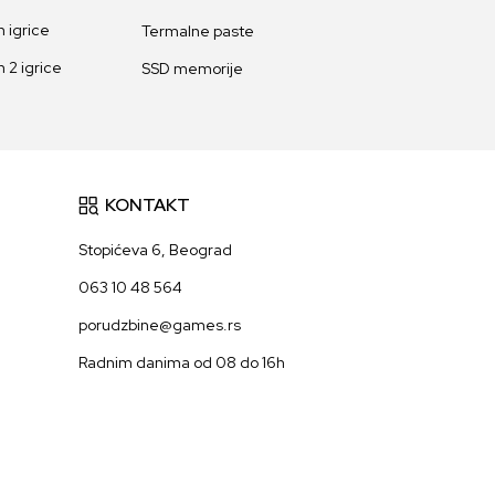
 igrice
Termalne paste
 2 igrice
SSD memorije
KONTAKT
Stopićeva 6, Beograd
063 10 48 564
porudzbine@games.rs
Radnim danima od 08 do 16h