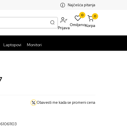
SPLATNA ISPORUKA PAKETA PREKO 5999 RSD
ST
Najčešća pitanja
0
0
Omiljeno
Korpa
Prijava
Laptopovi
Monitori
7
Obavesti me kada se promeni cena
61061103