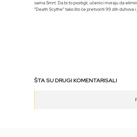
sama Smrt. Da bi to postigli, učenici moraju da elimin
"Death Scythe" tako što će pretvoriti 99 zlih duhova 
ŠTA SU DRUGI KOMENTARISALI