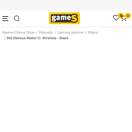
SIGURNO PLAĆANJE PLATNIM KARTICAMA
0
0
Games Online Shop
Proizvodi
Gaming oprema
Miševi
Miš Glorious Model O- Wireless - Black