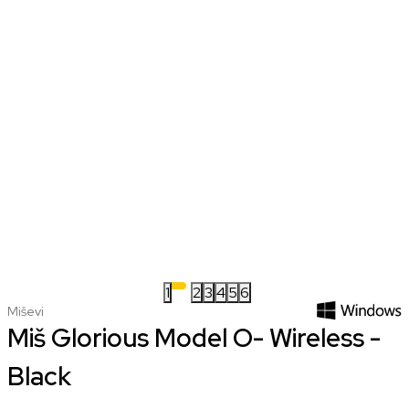
1
2
3
4
5
6
Miševi
Miš Glorious Model O- Wireless -
Black