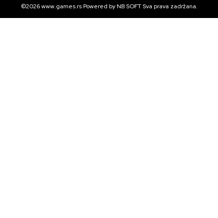
©2026
www.games.rs
Powered by
NB SOFT
Sva prava zadržana.