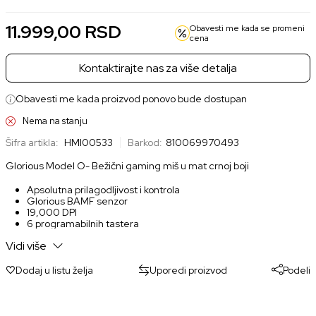
11.999,00
RSD
Obavesti me kada se promeni
cena
Kontaktirajte nas za više detalja
Obavesti me kada proizvod ponovo bude dostupan
Nema na stanju
Šifra artikla:
HMI00533
Barkod:
810069970493
Glorious Model O- Bežični gaming miš u mat crnoj boji
Apsolutna prilagodljivost i kontrola
Glorious BAMF senzor
19,000 DPI
6 programabilnih tastera
Vreme odziva od 1 ms i 1,000 Hz
Vidi više
RGB LED osvetljenje
Dodaj u listu želja
Uporedi proizvod
Podeli