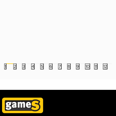
Miš Corsair IronClaw SE - Wireless
Miš Razer Basilisk V3
11.999,00
RSD
11.999,00
RSD
1
2
3
4
5
6
7
8
9
10
11
12