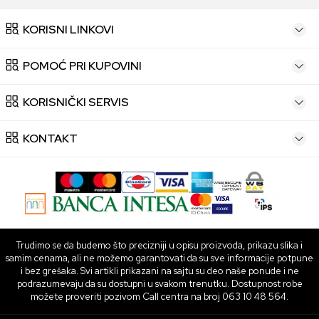
KORISNI LINKOVI
POMOĆ PRI KUPOVINI
KORISNIČKI SERVIS
KONTAKT
Trudimo se da budemo što precizniji u opisu proizvoda, prikazu slika i
samim cenama, ali ne možemo garantovati da su sve informacije potpune
i bez grešaka. Svi artikli prikazani na sajtu su deo naše ponude i ne
podrazumevaju da su dostupni u svakom trenutku. Dostupnost robe
možete proveriti pozivom Call centra na broj 063 10 48 564.