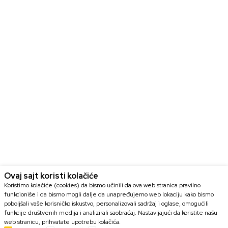
Ovaj sajt koristi kolačiće
Koristimo kolačiće (cookies) da bismo učinili da ova web stranica pravilno
funkcioniše i da bismo mogli dalje da unapređujemo web lokaciju kako bismo
poboljšali vaše korisničko iskustvo, personalizovali sadržaj i oglase, omogućili
funkcije društvenih medija i analizirali saobraćaj. Nastavljajući da koristite našu
web stranicu, prihvatate upotrebu kolačića.