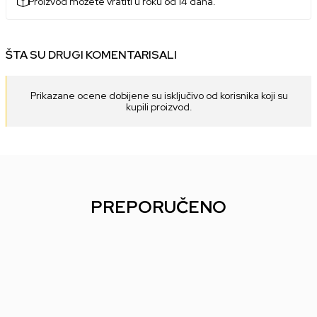
Proizvod možete vratiti u roku od 14 dana.
ŠTA SU DRUGI KOMENTARISALI
Prikazane ocene dobijene su isključivo od korisnika koji su
kupili proizvod.
PREPORUČENO