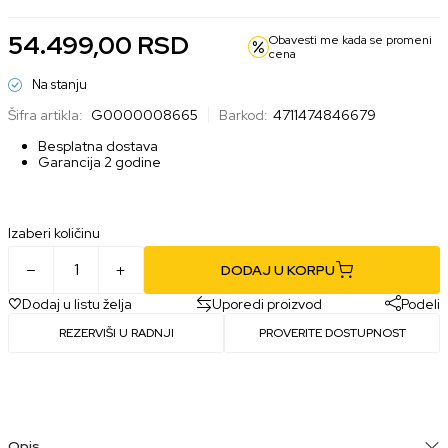
54.499,00
RSD
Obavesti me kada se promeni
cena
Na stanju
Šifra artikla:
G0000008665
Barkod:
4711474846679
Besplatna dostava
Garancija 2 godine
Izaberi količinu
DODAJ U KORPU
Dodaj u listu želja
Uporedi proizvod
Podeli
REZERVIŠI U RADNJI
PROVERITE DOSTUPNOST
Opis