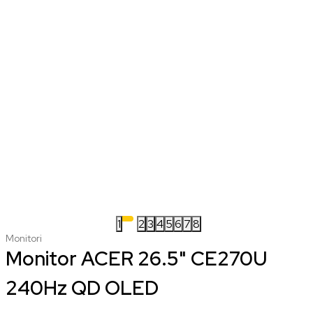
1
2
3
4
5
6
7
8
Monitori
Monitor ACER 26.5" CE270U
240Hz QD OLED