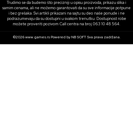
Trudimo se da budemo što precizniji u opisu proizvoda, prikazu slika i
samim cenama, ali ne možemo garantovati da su sve informacije potpune
i bez grešaka. Svi artikli prikazani na sajtu su deo naše ponude i ne
podrazumevaju da su dostupni u svakom trenutku. Dostupnost robe
možete proveriti pozivom Call centra na broj 063 10 48 564.
©2026
www.games.rs
Powered by
NB SOFT
Sva prava zadržana.