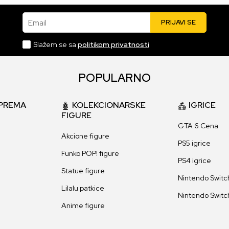
Email
PRIJAVI SE
Slažem se sa
politikom privatnosti
POPULARNO
PREMA
KOLEKCIONARSKE
IGRICE
FIGURE
GTA 6 Cena
Akcione figure
PS5 igrice
Funko POP! figure
PS4 igrice
Statue figure
Nintendo Switch
Lilalu patkice
Nintendo Switch
Anime figure