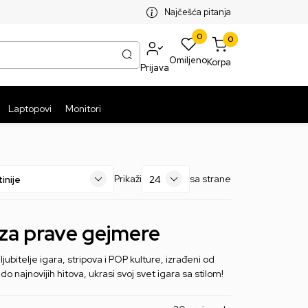
SPLATNA ISPORUKA PAKETA PREKO 5999 RSD
ST
Najčešća pitanja
0
0
Omiljeno
Korpa
Prijava
Laptopovi
Monitori
Prikaži
sa strane
 za prave gejmere
ubitelje igara, stripova i POP kulture, izrađeni od
o najnovijih hitova, ukrasi svoj svet igara sa stilom!