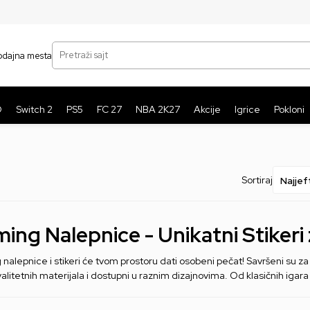
SIGURNO PLAĆANJE PLATNIM KARTICAMA
BE
Pretraži sajt
odajna mesta
O
Switch 2
PS5
FC 27
NBA 2K27
Akcije
Igrice
Pokloni
Sortiraj
ing Nalepnice - Unikatni Stikeri
alepnice i stikeri će tvom prostoru dati osobeni pečat! Savršeni su za lj
alitetnih materijala i dostupni u raznim dizajnovima. Od klasičnih igara d