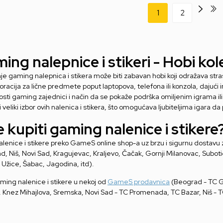
1
2
ing nalepnice i stikeri - Hobi kole
nje gaming nalepnica i stikera može biti zabavan hobi koji odražava st
racija za lične predmete poput laptopova, telefona ili konzola, dajući 
osti gaming zajednici i način da se pokaže podrška omiljenim igrama 
i veliki izbor ovih nalenica i stikera, što omogućava ljubiteljima igara
 kupiti gaming nalenice i stikere
alenice i stikere preko GameS online shop-a uz brzu i sigurnu dostavu za
, Niš, Novi Sad, Kragujevac, Kraljevo, Čačak, Gornji Milanovac, Suboti
 Užice, Šabac, Jagodina, itd).
ming nalenice i stikere u nekoj od
GameS prodavnica
(Beograd - TC Ga
, Knez Mihajlova, Sremska, Novi Sad - TC Promenada, TC Bazar, Niš - TC