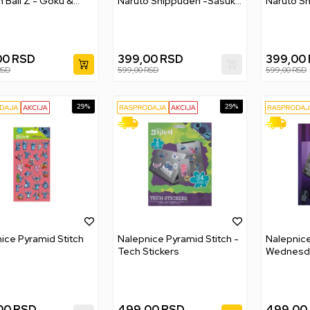
 Ball Z - Goku &
Naruto Shippuden -Sasuke
Naruto Sh
a
& Itachi
& Jiraiya
00
RSD
399,00
RSD
399,00
RSD
599,00
RSD
599,00
RSD
29
%
29
%
ice Pyramid Stitch
Nalepnice Pyramid Stitch -
Nalepnic
Tech Stickers
Wednesda
Stickers
00
RSD
499,00
RSD
499,00