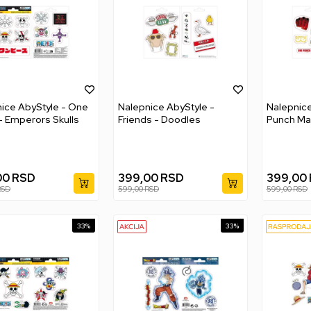
ice AbyStyle - One
Nalepnice AbyStyle -
Nalepnice
- Emperors Skulls
Friends - Doodles
Punch Ma
Icons
00
RSD
399,00
RSD
399,00
RSD
599,00
RSD
599,00
RSD
33
%
33
%