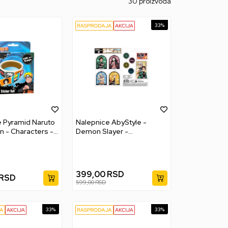
30 proizvoda
33
%
 Pyramid Naruto
Nalepnice AbyStyle -
 - Characters -
Demon Slayer -
ox
Entertainment District
399,00
RSD
RSD
599,00
RSD
33
%
33
%