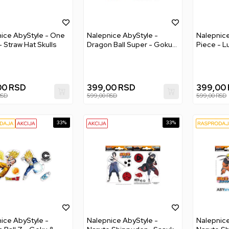
ice AbyStyle - One
Nalepnice AbyStyle -
Nalepnice
- Straw Hat Skulls
Dragon Ball Super - Goku
Piece - L
& Vegeta
00
RSD
399,00
RSD
399,00
RSD
599,00
RSD
599,00
RSD
33
%
33
%
ice AbyStyle -
Nalepnice AbyStyle -
Nalepnice