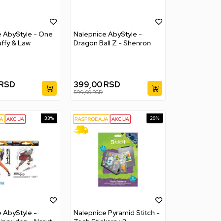
 AbyStyle - One
Nalepnice AbyStyle -
uffy & Law
Dragon Ball Z - Shenron
RSD
399,00
RSD
599,00
RSD
33
%
29
%
 AbyStyle -
Nalepnice Pyramid Stitch -