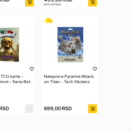
699,00
RSD
TCG karte -
Nalepnice Pyramid Attack
ainrot - Serie Beta
on Titan - Tech Stickers
azione Cosmica
RSD
699,00
RSD