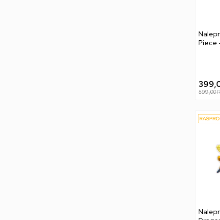
Nalepn
Piece 
399,
599,00
Nalepn