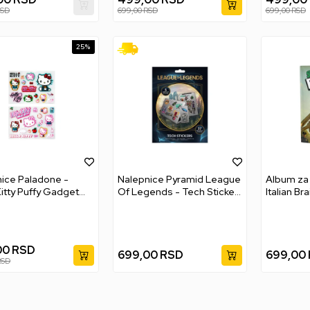
SD
699,00
RSD
699,00
RSD
25
%
ice Paladone -
Nalepnice Pyramid League
Album za 
Kitty Puffy Gadget
Of Legends - Tech Sticker
Italian Br
s
Pack
- Allucin
00
RSD
699,00
RSD
699,00
RSD