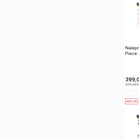
Nalepn
Piece 
399,
599,00