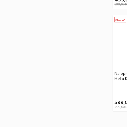
699,00
R
Nalepn
Hello 
Decal
599,
799,00