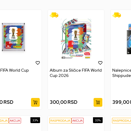
e FIFA World Cup
Album za Sličice FIFA World
Nalepnice
Cup 2026
Shippuden
Sticker B
00
RSD
300,00
RSD
399,00
33
%
33
%