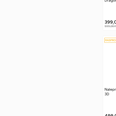
Dragon
Veget
399,
599,00
Nalepn
3D
499,