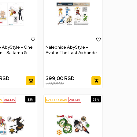
 AbyStyle - One
Nalepnice AbyStyle -
n - Saitama &
Avatar The Last Airbander
- Group
RSD
399,00
RSD
599,00
RSD
33
%
33
%