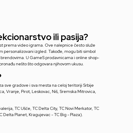
kcionarstvo ili pasija?
rast prema video igrama. Ove nalepnice često služe
im personalizovani izgled. Takođe, mogu biti simbol
ili brendovima. U GameS prodavnicama i online shop-
 da pronađu nešto što odgovara njihovom ukusu.
?
 sve gradove i sva mesta na celoj teritoriji Srbije
ca, Vranje, Pirot, Leskovac, Niš, Sremska Mitrovica,
lerija, TC Ušće, TC Delta City, TC Novi Merkator, TC
 Delta Planet, Kragujevac - TC Big - Plaza).