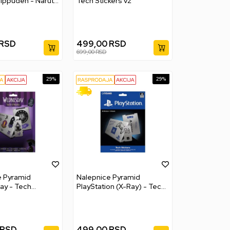
ippuden - Naruto
Tech Stickers v2
RSD
499,00
RSD
699,00
RSD
29
%
29
%
e Pyramid
Nalepnice Pyramid
y - Tech
PlayStation (X-Ray) - Tech
Stickers
RSD
499,00
RSD