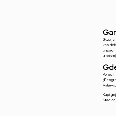
Gam
Skuplja
kao deko
pripadn
u postoj
Gde
Poruči n
(Beograd
Valjevo,
Kupi gej
Stadion