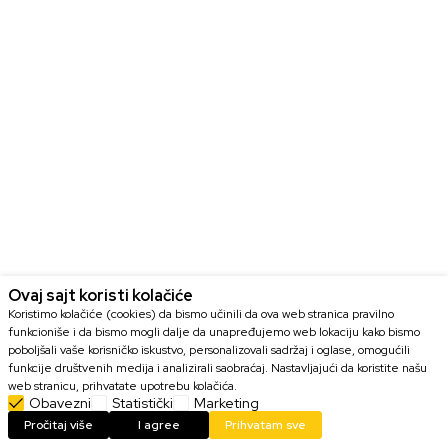
Ovaj sajt koristi kolačiće
Koristimo kolačiće (cookies) da bismo učinili da ova web stranica pravilno
funkcioniše i da bismo mogli dalje da unapređujemo web lokaciju kako bismo
poboljšali vaše korisničko iskustvo, personalizovali sadržaj i oglase, omogućili
funkcije društvenih medija i analizirali saobraćaj. Nastavljajući da koristite našu
web stranicu, prihvatate upotrebu kolačića.
Obavezni
Statistički
Marketing
DODAJ U KORPU
Pročitaj više
I agree
Prihvatam sve