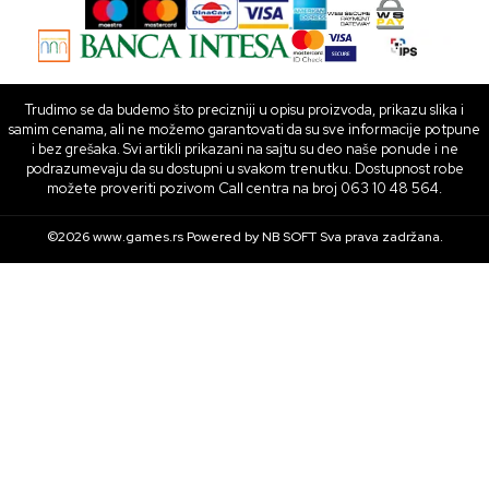
Trudimo se da budemo što precizniji u opisu proizvoda, prikazu slika i
samim cenama, ali ne možemo garantovati da su sve informacije potpune
i bez grešaka. Svi artikli prikazani na sajtu su deo naše ponude i ne
podrazumevaju da su dostupni u svakom trenutku. Dostupnost robe
možete proveriti pozivom Call centra na broj 063 10 48 564.
©2026
www.games.rs
Powered by
NB SOFT
Sva prava zadržana.