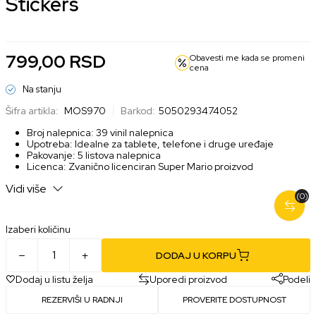
Stickers
799,00
RSD
Obavesti me kada se promeni
cena
Na stanju
Šifra artikla:
MOS970
Barkod:
5050293474052
Broj nalepnica: 39 vinil nalepnica
Upotreba: Idealne za tablete, telefone i druge uređaje
Pakovanje: 5 listova nalepnica
Licenca: Zvanično licenciran Super Mario proizvod
Vidi više
(0)
Izaberi količinu
DODAJ U KORPU
Dodaj u listu želja
Uporedi proizvod
Podeli
REZERVIŠI U RADNJI
PROVERITE DOSTUPNOST