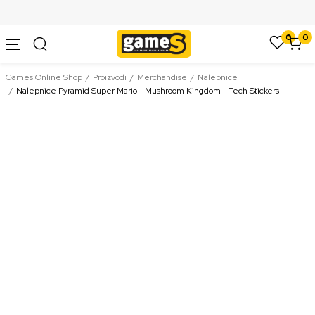
SIGURNO PLAĆANJE PLATNIM KARTICAMA
0
0
Games Online Shop
Proizvodi
Merchandise
Nalepnice
Nalepnice Pyramid Super Mario - Mushroom Kingdom - Tech Stickers