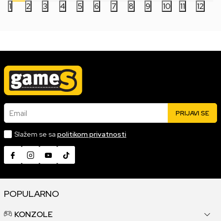
1
2
3
4
5
6
7
8
9
10
11
12
Email
PRIJAVI SE
Slažem se sa
politikom privatnosti
POPULARNO
KONZOLE