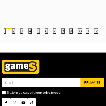
8.549,00
RSD
9.499,00
RSD
8.999,00
RSD
9.999,00
RSD
1
2
3
4
5
6
7
8
9
10
11
12
Email
PRIJAVI SE
Slažem se sa
politikom privatnosti