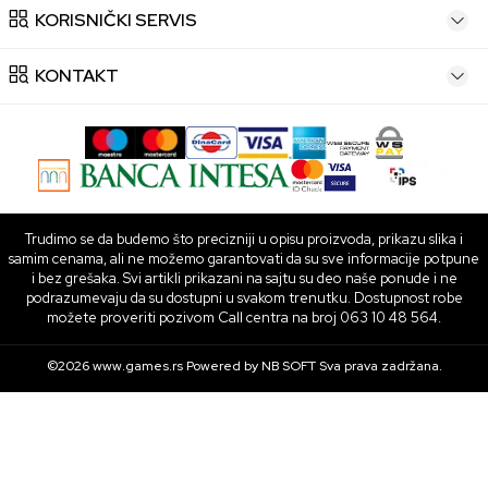
KORISNIČKI SERVIS
KONTAKT
Trudimo se da budemo što precizniji u opisu proizvoda, prikazu slika i
samim cenama, ali ne možemo garantovati da su sve informacije potpune
i bez grešaka. Svi artikli prikazani na sajtu su deo naše ponude i ne
podrazumevaju da su dostupni u svakom trenutku. Dostupnost robe
možete proveriti pozivom Call centra na broj 063 10 48 564.
©2026
www.games.rs
Powered by
NB SOFT
Sva prava zadržana.