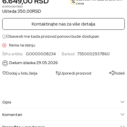
6.649,00
RSD
cena
6.999,00
RSD
Ušteda:
350,00
RSD
Kontaktirajte nas za više detalja
Obavesti me kada proizvod ponovo bude dostupan
Nema na stanju
Šifra artikla:
G0000008234
Barkod:
7350002937860
Datum izlaska:
29.05.2026
Dodaj u listu želja
Uporedi proizvod
Podeli
Opis
Komentari
Pronađite u prodavnici