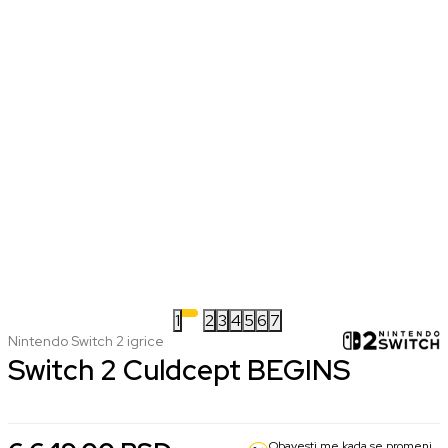
1
2
3
4
5
6
7
Nintendo Switch 2 igrice
Switch 2 Culdcept BEGINS
Obavesti me kada se promeni