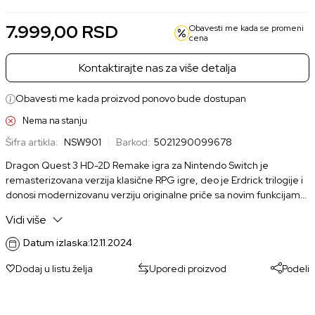
7.999,00
RSD
Obavesti me kada se promeni
cena
Kontaktirajte nas za više detalja
Obavesti me kada proizvod ponovo bude dostupan
Nema na stanju
Šifra artikla:
NSW901
Barkod:
5021290099678
Dragon Quest 3 HD-2D Remake igra za Nintendo Switch je
remasterizovana verzija klasične RPG igre, deo je Erdrick trilogije i
donosi modernizovanu verziju originalne priče sa novim funkcijama
i unapređenjima.
Vidi više
Datum izlaska:
12.11.2024
Dodaj u listu želja
Uporedi proizvod
Podeli