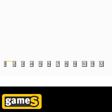
Switch Digimon Story - Time Stranger
Switch Dragon Ball Z
Edition
Datum izlaska:
10.07.2026
Datum izlaska:
24.10.2025
7.999,00
RSD
8.999,00
RSD
1
2
3
4
5
6
7
8
9
10
11
12