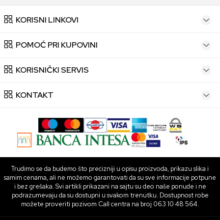
KORISNI LINKOVI
POMOĆ PRI KUPOVINI
KORISNIČKI SERVIS
KONTAKT
Trudimo se da budemo što precizniji u opisu proizvoda, prikazu slika i
samim cenama, ali ne možemo garantovati da su sve informacije potpune
i bez grešaka. Svi artikli prikazani na sajtu su deo naše ponude i ne
podrazumevaju da su dostupni u svakom trenutku. Dostupnost robe
možete proveriti pozivom Call centra na broj 063 10 48 564.