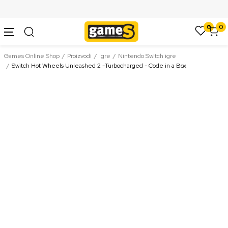
SIGURNO PLAĆANJE PLATNIM KARTICAMA
0
0
Games Online Shop
Proizvodi
Igre
Nintendo Switch igre
Switch Hot Wheels Unleashed 2 -Turbocharged - Code in a Box