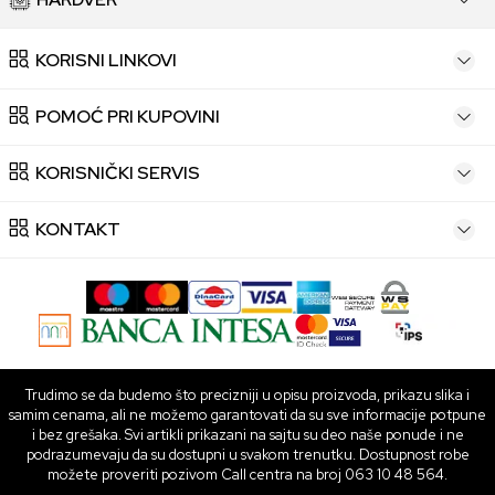
KORISNI LINKOVI
POMOĆ PRI KUPOVINI
KORISNIČKI SERVIS
KONTAKT
Trudimo se da budemo što precizniji u opisu proizvoda, prikazu slika i
samim cenama, ali ne možemo garantovati da su sve informacije potpune
i bez grešaka. Svi artikli prikazani na sajtu su deo naše ponude i ne
podrazumevaju da su dostupni u svakom trenutku. Dostupnost robe
možete proveriti pozivom Call centra na broj 063 10 48 564.