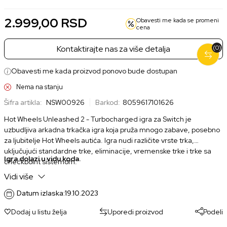
2.999,00
RSD
Obavesti me kada se promeni
cena
(0)
Kontaktirajte nas za više detalja
Obavesti me kada proizvod ponovo bude dostupan
Nema na stanju
Šifra artikla:
NSW00926
Barkod:
8059617101626
Hot Wheels Unleashed 2 - Turbocharged igra za Switch je
uzbudljiva arkadna trkačka igra koja pruža mnogo zabave, posebno
za ljubitelje Hot Wheels autića. Igra nudi različite vrste trka,
uključujući standardne trke, eliminacije, vremenske trke i trke sa
Igra dolazi u vidu koda.
checkpoint sistemom.
Vidi više
Datum izlaska:
19.10.2023
Dodaj u listu želja
Uporedi proizvod
Podeli