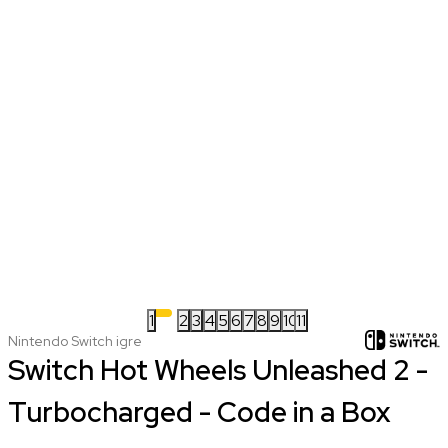
1
2
3
4
5
6
7
8
9
10
11
Nintendo Switch igre
Switch Hot Wheels Unleashed 2 -
Turbocharged - Code in a Box