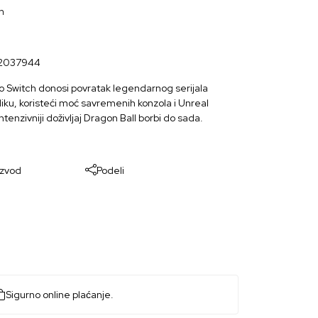
n
2037944
Switch donosi povratak legendarnog serijala
u, koristeći moć savremenih konzola i Unreal
intenzivniji doživljaj Dragon Ball borbi do sada.
izvod
Podeli
Sigurno online plaćanje.