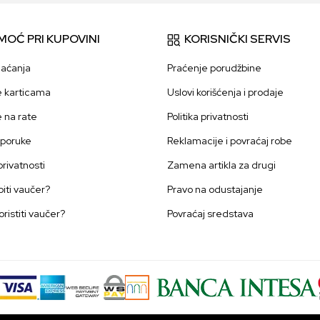
MOĆ PRI KUPOVINI
KORISNIČKI SERVIS
laćanja
Praćenje porudžbine
e karticama
Uslovi korišćenja i prodaje
e na rate
Politika privatnosti
sporuke
Reklamacije i povraćaj robe
 privatnosti
Zamena artikla za drugi
iti vaučer?
Pravo na odustajanje
oristiti vaučer?
Povraćaj sredstava