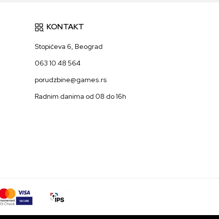
KONTAKT
Stopićeva 6, Beograd
063 10 48 564
porudzbine@games.rs
Radnim danima od 08 do 16h