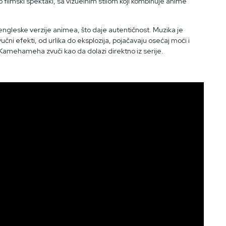
 filmski spektakl, sa vizuelnim stilom koji kombinuje anime
i engleske verzije animea, što daje autentičnost. Muzika je
čni efekti, od urlika do eksplozija, pojačavaju osećaj moći i
 Kamehameha zvuči kao da dolazi direktno iz serije.