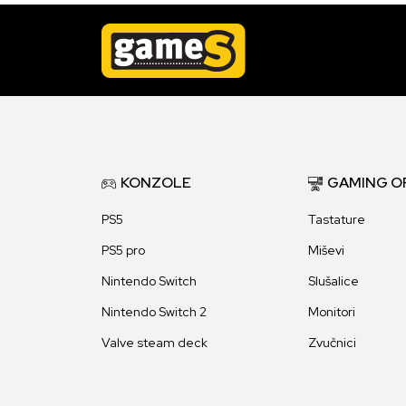
KONZOLE
GAMING O
PS5
Tastature
PS5 pro
Miševi
Nintendo Switch
Slušalice
Nintendo Switch 2
Monitori
Valve steam deck
Zvučnici