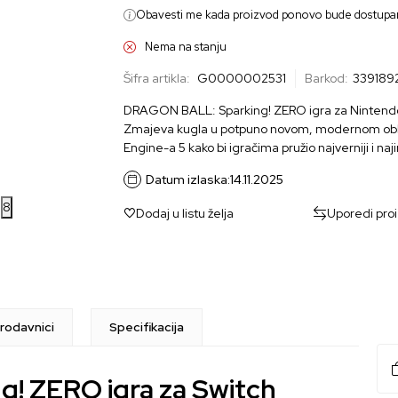
Obavesti me kada proizvod ponovo bude dostupa
Nema na stanju
Šifra artikla:
G0000002531
Barkod:
339189
DRAGON BALL: Sparking! ZERO igra za Nintendo 
Zmajeva kugla u potpuno novom, modernom oblik
Engine-a 5 kako bi igračima pružio najverniji i naj
Datum izlaska:
14.11.2025
8
Dodaj u listu želja
Uporedi pro
rodavnici
Specifikacija
! ZERO igra za Switch