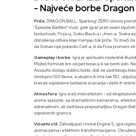
- Najveće borbe Dragon 
Priča
: DRAGON BALL: Sparking! ZERO donosi povratak 
“Episode Battles” mod, gde igrač prati osam ključnih
budućnosti, Friza-u, Goku Black-a i Jiren-a. Svaka 
donošenja odluka koje menjaju tok priče. To znači da m
da Gohan nije pobedio Cell-a, ili da Friza promeni st
Gameplay i borbe
: Igra je spiritualni naslednik Bu
Možeš formirati tim od pet boraca ili se boriti solo. 
Assaults dodaju dubinu borbi, dok se zadržavaju klas
dostupno 100 likova, a ukupno ih ima čak 182, uključu
kreirati sopstvene borbene scenarije i deliti ih online
Atmosfera
: Igra zrači intenzitetom - od eksplozivn
anime epizode, sa dramatičnim kamerama, efektnim 
adrenalinom, ali zadržava prepoznatljivu Dragon Ball f
sopstvenih granica.
Vizuelni stil
: Zahvaljujući Unreal Engine 5, igra izgl
animacijama i efektnim transformacijama. Okruženja s