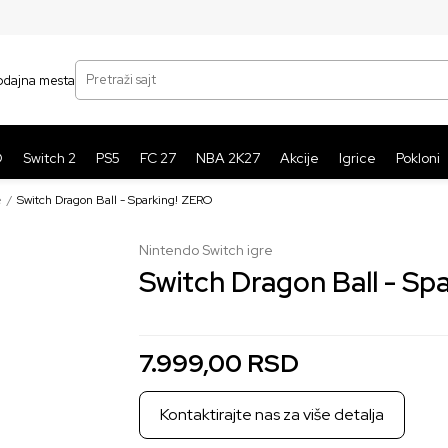
SIGURNO PLAĆANJE PLATNIM KARTICAMA
BE
Pretraži sajt
odajna mesta
O
Switch 2
PS5
FC 27
NBA 2K27
Akcije
Igrice
Pokloni
e
Switch Dragon Ball - Sparking! ZERO
Nintendo Switch igre
Switch Dragon Ball - Sp
7.999,00
RSD
Kontaktirajte nas za više detalja