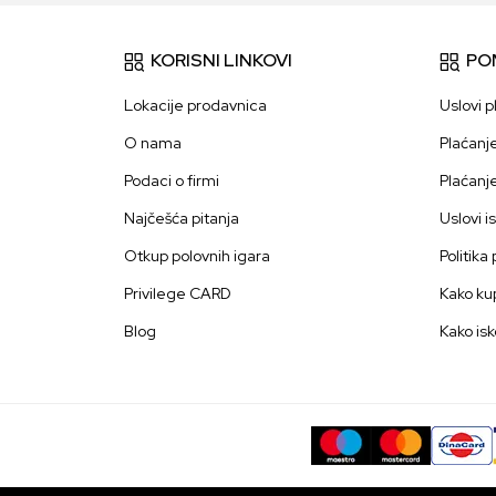
KORISNI LINKOVI
PO
Lokacije prodavnica
Uslovi p
O nama
Plaćanj
Podaci o firmi
Plaćanj
Najčešća pitanja
Uslovi i
Otkup polovnih igara
Politika
Privilege CARD
Kako kup
Blog
Kako isk