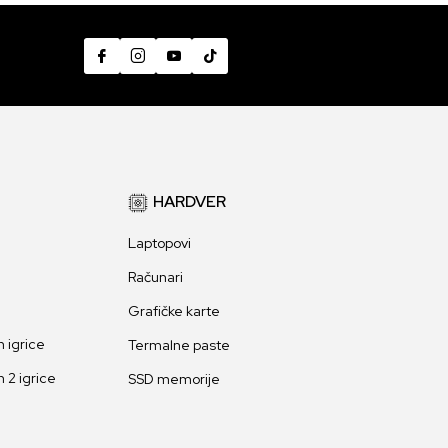
HARDVER
Laptopovi
Računari
Grafičke karte
 igrice
Termalne paste
 2 igrice
SSD memorije