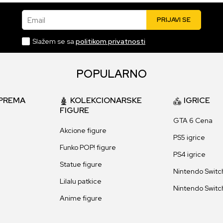
Email
PRIJAVI SE
Slažem se sa
politikom privatnosti
POPULARNO
PREMA
KOLEKCIONARSKE
IGRICE
FIGURE
GTA 6 Cena
Akcione figure
PS5 igrice
Funko POP! figure
PS4 igrice
Statue figure
Nintendo Switch
Lilalu patkice
Nintendo Switch
Anime figure