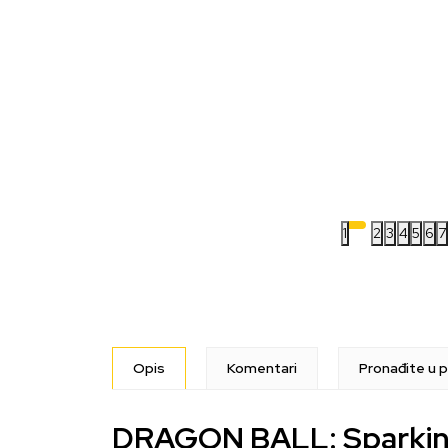
1
2
3
4
5
6
7
Opis
Komentari
Pronađite u p
DRAGON BALL: Sparking