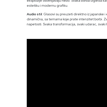
eksplozije osvetljavaju nebo. Svaka borba izgleda kao
estetiku i modernu grafiku.
Audio stil
: Glasovi su preuzeti direktno iz japanske 
dinamična, sa temama koje prate intenzitet borbi. Zvu
napetosti. Svaka transformacija, svaki udarac, svaki