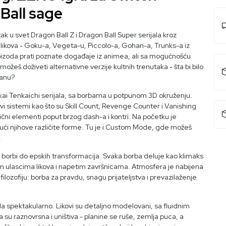
Ball sage
u svet Dragon Ball Z i Dragon Ball Super serijala kroz
 likova - Goku-a, Vegeta-u, Piccolo-a, Gohan-a, Trunks-a iz
epizoda prati poznate događaje iz animea, ali sa mogućnošću
ožeš doživeti alternativne verzije kultnih trenutaka - šta bi bilo
ranu?
dokai Tenkaichi serijala, sa borbama u potpunom 3D okruženju.
Novi sistemi kao što su Skill Count, Revenge Counter i Vanishing
ični elementi poput brzog dash-a i kontri. Na početku je
jući njihove različite forme. Tu je i Custom Mode, gde možeš
.
ih borbi do epskih transformacija. Svaka borba deluje kao klimaks
ulascima likova i napetim završnicama. Atmosfera je nabijena
ilozofiju: borba za pravdu, snagu prijateljstva i prevazilaženje
eda spektakularno. Likovi su detaljno modelovani, sa fluidnim
u raznovrsna i uništiva - planine se ruše, zemlja puca, a