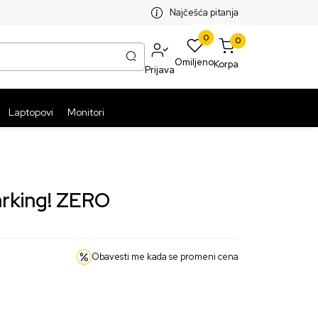
SPLATNA ISPORUKA PAKETA PREKO 5999 RSD
ST
Najčešća pitanja
0
0
Omiljeno
Korpa
Prijava
Laptopovi
Monitori
arking! ZERO
Obavesti me kada se promeni cena