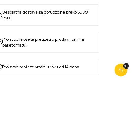
Besplatna dostava za porudžbine preko 5999
RSD.
Proizvod možete preuzeti u prodavnici ili na
paketomatu.
(0)
Proizvod možete vratiti u roku od 14 dana.