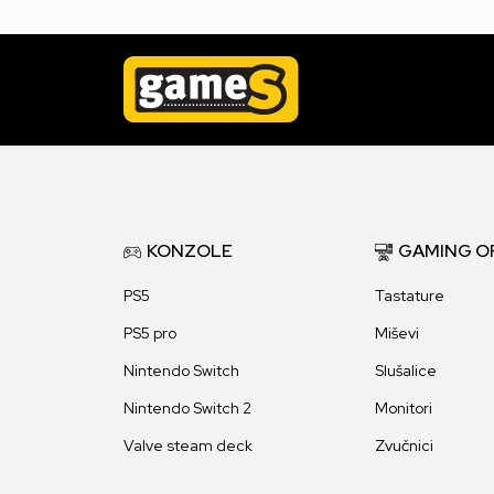
KONZOLE
GAMING O
PS5
Tastature
PS5 pro
Miševi
Nintendo Switch
Slušalice
Nintendo Switch 2
Monitori
Valve steam deck
Zvučnici