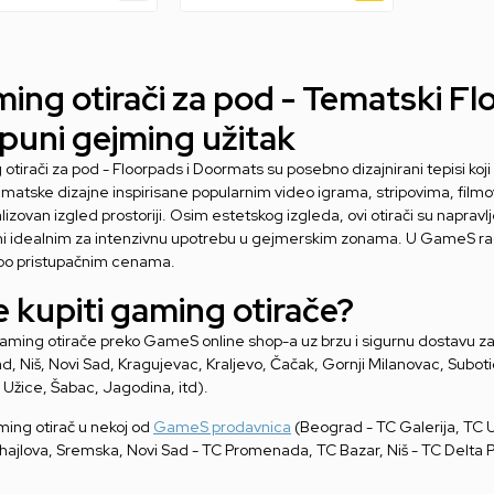
ing otirači za pod - Tematski Fl
puni gejming užitak
tirači za pod - Floorpads i Doormats su posebno dizajnirani tepisi koj
ematske dizajne inspirisane popularnim video igrama, stripovima, filmo
izovan izgled prostoriji. Osim estetskog izgleda, ovi otirači su napravljeni
čini idealnim za intenzivnu upotrebu u gejmerskim zonama. U GameS rad
 po pristupačnim cenama.
 kupiti gaming otirače?
aming otirače preko GameS online shop-a uz brzu i sigurnu dostavu za s
, Niš, Novi Sad, Kragujevac, Kraljevo, Čačak, Gornji Milanovac, Suboti
 Užice, Šabac, Jagodina, itd).
ming otirač u nekoj od
GameS prodavnica
(Beograd - TC Galerija, TC U
hajlova, Sremska, Novi Sad - TC Promenada, TC Bazar, Niš - TC Delta Pl