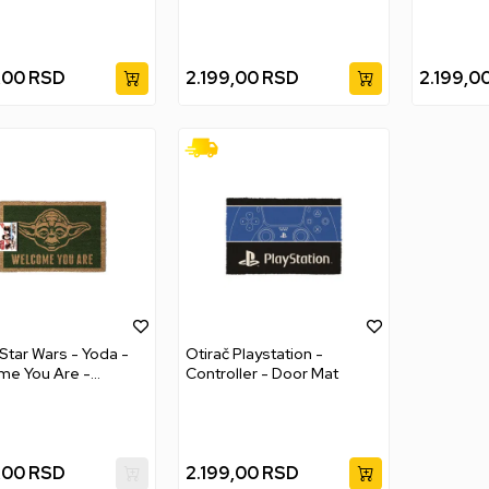
,00
RSD
2.199,00
RSD
2.199,0
 Star Wars - Yoda -
Otirač Playstation -
me You Are -
Controller - Door Mat
at
,00
RSD
2.199,00
RSD