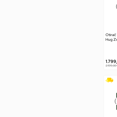
Otirač
Hug Z
1.799
2.199,00