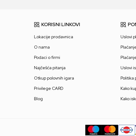
KORISNI LINKOVI
PO
Lokacije prodavnica
Uslovi p
O nama
Plaćanj
Podaci o firmi
Plaćanj
Najčešća pitanja
Uslovi i
Otkup polovnih igara
Politika
Privilege CARD
Kako kup
Blog
Kako isk