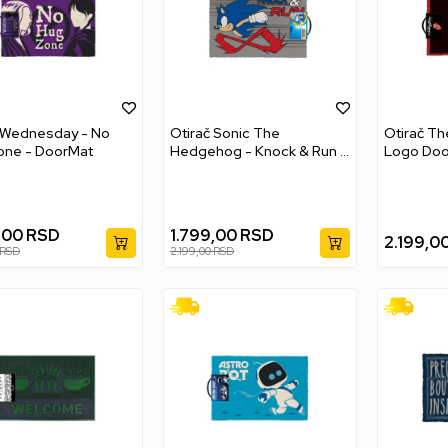
 Wednesday - No
Otirač Sonic The
Otirač Th
one - DoorMat
Hedgehog - Knock & Run -
Logo Doo
DoorMat
,00
RSD
1.799,00
RSD
2.199,0
RSD
2.199,00
RSD