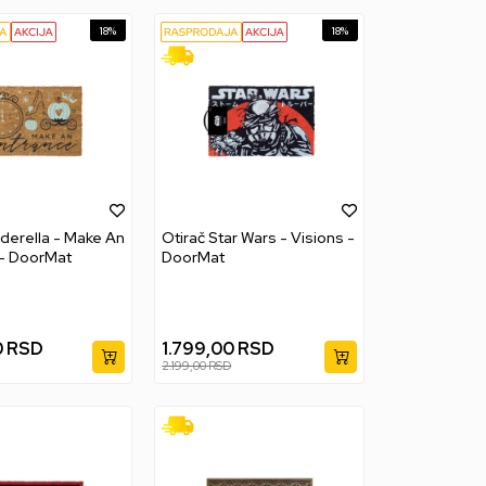
18
%
18
%
nderella - Make An
Otirač Star Wars - Visions -
 - DoorMat
DoorMat
0
RSD
1.799,00
RSD
2.199,00
RSD