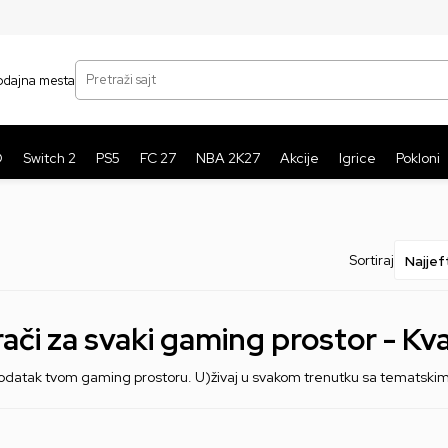
SIGURNO PLAĆANJE PLATNIM KARTICAMA
BE
Pretraži sajt
odajna mesta
O
Switch 2
PS5
FC 27
NBA 2K27
Akcije
Igrice
Pokloni
Sortiraj
ači za svaki gaming prostor - Kvalit
 dodatak tvom gaming prostoru. U)živaj u svakom trenutku sa tematski