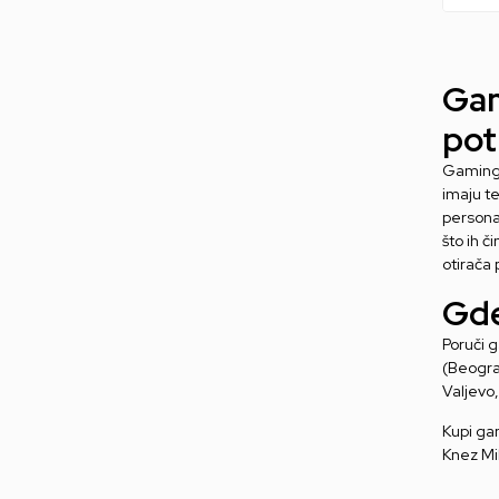
Gam
pot
Gaming o
imaju t
personal
što ih 
otirača
Gde
Poruči g
(Beograd
Valjevo,
Kupi ga
Knez Mi