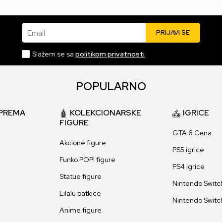
Email
PRIJAVI SE
Slažem se sa
politikom privatnosti
POPULARNO
PREMA
KOLEKCIONARSKE
IGRICE
FIGURE
GTA 6 Cena
Akcione figure
PS5 igrice
Funko POP! figure
PS4 igrice
Statue figure
Nintendo Switch
Lilalu patkice
Nintendo Switch
Anime figure