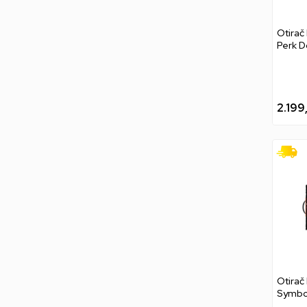
Otirač
Perk 
2.199
Otirač
Symbo