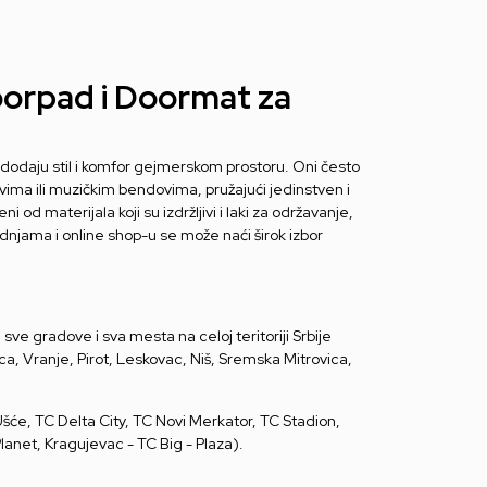
oorpad i Doormat za
i dodaju stil i komfor gejmerskom prostoru. Oni često
vima ili muzičkim bendovima, pružajući jedinstven i
 od materijala koji su izdržljivi i laki za održavanje,
njama i online shop-u se može naći širok izbor
ve gradove i sva mesta na celoj teritoriji Srbije
ca, Vranje, Pirot, Leskovac, Niš, Sremska Mitrovica,
šće, TC Delta City, TC Novi Merkator, TC Stadion,
anet, Kragujevac - TC Big - Plaza).