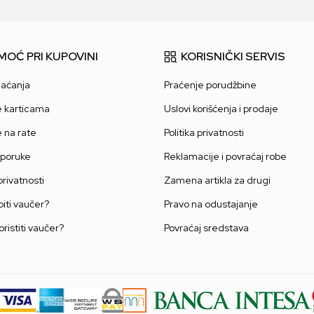
MOĆ PRI KUPOVINI
KORISNIČKI SERVIS
laćanja
Praćenje porudžbine
e karticama
Uslovi korišćenja i prodaje
e na rate
Politika privatnosti
sporuke
Reklamacije i povraćaj robe
 privatnosti
Zamena artikla za drugi
iti vaučer?
Pravo na odustajanje
oristiti vaučer?
Povraćaj sredstava