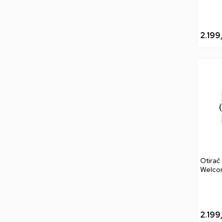
2.199
Otirač
Welco
DoorM
2.199