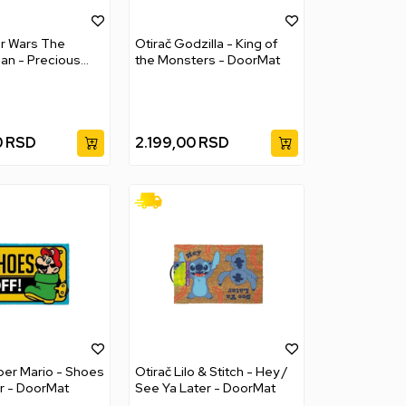
ar Wars The
Otirač Godzilla - King of
an - Precious
the Monsters - DoorMat
side - DoorMat
0
RSD
2.199,00
RSD
per Mario - Shoes
Otirač Lilo & Stitch - Hey /
r - DoorMat
See Ya Later - DoorMat