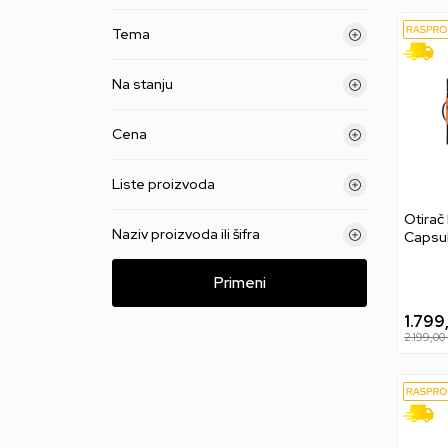
Tema
Na stanju
Cena
Liste proizvoda
Otirač
Naziv proizvoda ili šifra
Capsu
Primeni
1.799
2.199,00