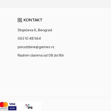
KONTAKT
Stopićeva 6, Beograd
063 10 48 564
porudzbine@games.rs
Radnim danima od 08 do 16h