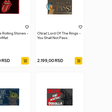
e Rolling Stones -
Otirač Lord Of The Rings -
rMat
You Shall Not Pass
DoorMat
0
RSD
2.199,00
RSD