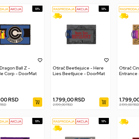
18
%
18
%
 Dragon Ball Z -
Otirač Beetlejuice - Here
Otirač Ci
le Corp - DoorMat
Lies Beetljuice - DoorMat
Entrance
,00
RSD
1.799,00
RSD
1.799,0
RSD
2.199,00
RSD
2.199,00
RSD
18
%
18
%