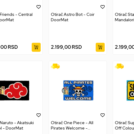
 Friends - Central
Otirač Astro Bot - Coir
Otirač St
DoorMat
DoorMat
Mandalori
Bounty In
,00
RSD
2.199,00
RSD
2.199,0
 Naruto - Akatsuki
Otirač One Piece - All
Otirač Su
l - DoorMat
Pirates Welcome -
Off Colou
DoorMat