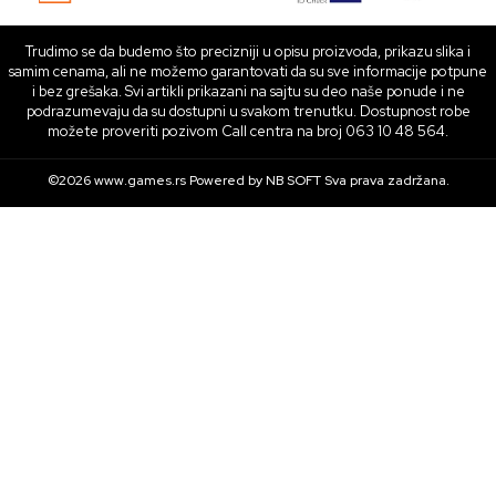
Trudimo se da budemo što precizniji u opisu proizvoda, prikazu slika i
samim cenama, ali ne možemo garantovati da su sve informacije potpune
i bez grešaka. Svi artikli prikazani na sajtu su deo naše ponude i ne
podrazumevaju da su dostupni u svakom trenutku. Dostupnost robe
možete proveriti pozivom Call centra na broj 063 10 48 564.
©2026
www.games.rs
Powered by
NB SOFT
Sva prava zadržana.