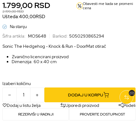
1.799,00
RSD
Obavesti me kada se promeni
cena
2.199,00
RSD
Ušteda:
400,00
RSD
Na stanju
Šifra artikla:
MOS648
Barkod:
5050293865294
Sonic The Hedgehog - Knock & Run - DoorMat otirač
Zvanično licencirani proizvod
Dimenzija: 60 x 40 cm
Izaberi količinu
(0)
DODAJ U KORPU
Dodaj u listu želja
Uporedi proizvod
Podeli
REZERVIŠI U RADNJI
PROVERITE DOSTUPNOST