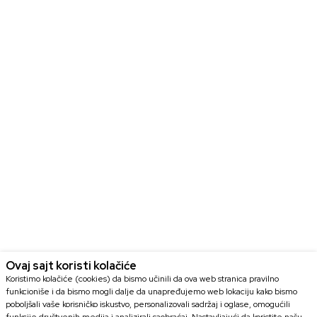
Ovaj sajt koristi kolačiće
Koristimo kolačiće (cookies) da bismo učinili da ova web stranica pravilno
funkcioniše i da bismo mogli dalje da unapređujemo web lokaciju kako bismo
poboljšali vaše korisničko iskustvo, personalizovali sadržaj i oglase, omogućili