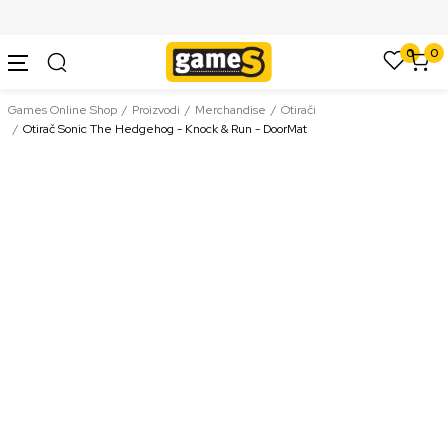
SIGURNO PLAĆANJE PLATNIM KARTICAMA
0
0
Games Online Shop
Proizvodi
Merchandise
Otirači
Otirač Sonic The Hedgehog - Knock & Run - DoorMat