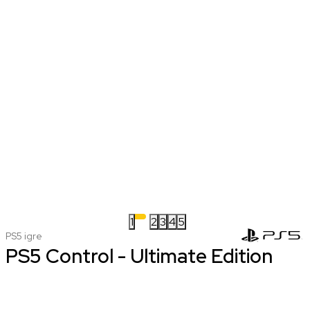
1
2
3
4
5
PS5 igre
PS5 Control - Ultimate Edition
nova
koriscena
3.999,00 RSD
1.999,00 RSD