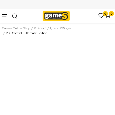
SIGURNO PLAĆANJE PLATNIM KARTICAMA
0
0
Games Online Shop
Proizvodi
Igre
PS5 igre
PS5 Control - Ultimate Edition