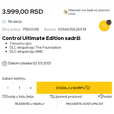
3.999,00
RSD
Obavesti me kada se promeni
cena
Na stanju
(0)
Šifra artikla:
PS50048
Barkod:
5056635626974
Control Ultimate Edition sadrži
:
Osnovnu igru
DLC ekspanziju The Foundation
DLC ekspanziju AWE
Datum izlaska:
02.03.2021
Izaberi količinu
DODAJ U KORPU
Dodaj u listu želja
Uporedi proizvod
Podeli
REZERVIŠI U RADNJI
PROVERITE DOSTUPNOST