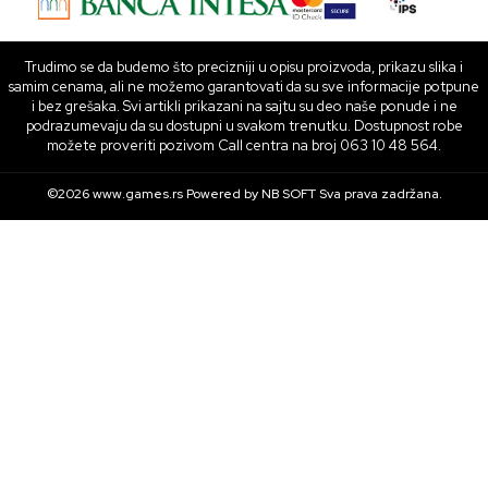
Trudimo se da budemo što precizniji u opisu proizvoda, prikazu slika i
samim cenama, ali ne možemo garantovati da su sve informacije potpune
i bez grešaka. Svi artikli prikazani na sajtu su deo naše ponude i ne
podrazumevaju da su dostupni u svakom trenutku. Dostupnost robe
možete proveriti pozivom Call centra na broj 063 10 48 564.
©2026
www.games.rs
Powered by
NB SOFT
Sva prava zadržana.