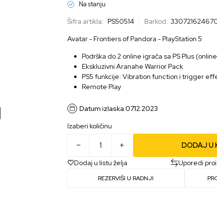
Na stanju
Šifra artikla:
PS50514
Barkod:
330721624670
Avatar - Frontiers of Pandora - PlayStation 5
Podrška do 2 online igrača sa PS Plus (online
Ekskluzivni Aranahe Warrior Pack
PS5 funkcije: Vibration function i trigger ef
Remote Play
Datum izlaska:
07.12.2023
Izaberi količinu
DODAJ U
Dodaj u listu želja
Uporedi pro
REZERVIŠI U RADNJI
PR