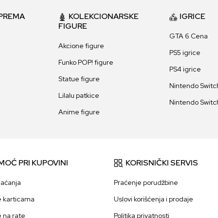
PREMA
KOLEKCIONARSKE
IGRICE
FIGURE
GTA 6 Cena
Akcione figure
PS5 igrice
Funko POP! figure
PS4 igrice
Statue figure
Nintendo Switch
Lilalu patkice
Nintendo Switch
Anime figure
MOĆ PRI KUPOVINI
KORISNIČKI SERVIS
laćanja
Praćenje porudžbine
e karticama
Uslovi korišćenja i prodaje
e na rate
Politika privatnosti