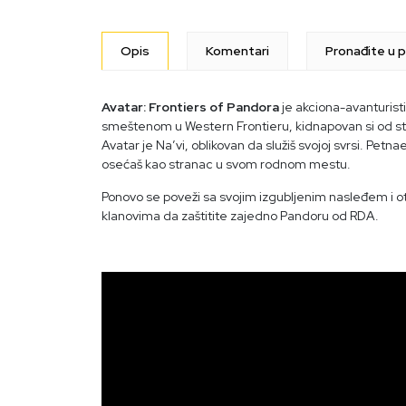
Opis
Komentari
Pronađite u p
Avatar: Frontiers of Pandora
je akciona-avanturisti
smeštenom u Western Frontieru, kidnapovan si od stra
Avatar je Na’vi, oblikovan da služiš svojoj svrsi. Petna
osećaš kao stranac u svom rodnom mestu.
Ponovo se poveži sa svojim izgubljenim nasleđem i otkr
klanovima da zaštitite zajedno Pandoru od RDA.