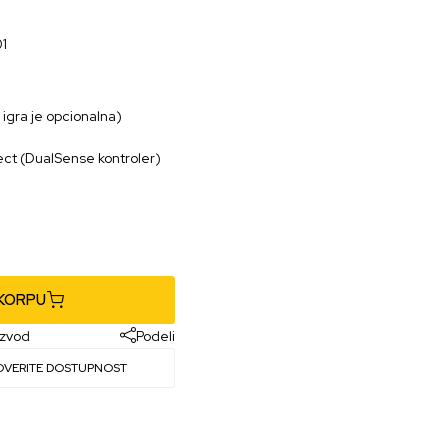
1
 igra je opcionalna)
fect (DualSense kontroler)
 KORPU
izvod
Podeli
OVERITE DOSTUPNOST