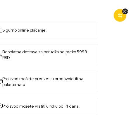
(0)
Sigurno online plaćanje.
Besplatna dostava za porudžbine preko 5999
RSD.
Proizvod možete preuzeti u prodavnici ili na
paketomatu.
Proizvod možete vratiti u roku od 14 dana.