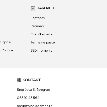
HARDVER
Laptopovi
Računari
Grafičke karte
 igrice
Termalne paste
 2 igrice
SSD memorije
KONTAKT
Stopićeva 6, Beograd
063 10 48 564
porudzbine@games.rs