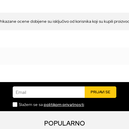
Prikazane ocene dobijene su isključivo od korisnika koji su kupili proizvo
Email
PRIJAVI SE
Slažem se sa
politikom privatnosti
POPULARNO