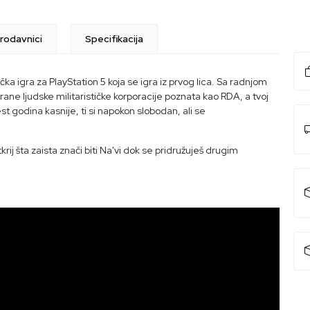
rodavnici
Specifikacija
čka igra za PlayStation 5 koja se igra iz prvog lica. Sa radnjom
ne ljudske militarističke korporacije poznata kao RDA, a tvoj
est godina kasnije, ti si napokon slobodan, ali se
ij šta zaista znači biti Na'vi dok se pridružuješ drugim