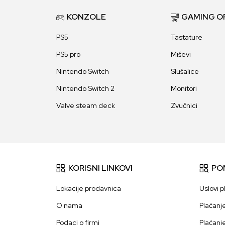
KONZOLE
GAMING O
PS5
Tastature
PS5 pro
Miševi
Nintendo Switch
Slušalice
Nintendo Switch 2
Monitori
Valve steam deck
Zvučnici
KORISNI LINKOVI
PO
Lokacije prodavnica
Uslovi p
O nama
Plaćanj
Podaci o firmi
Plaćanj