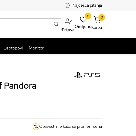
SPLATNA ISPORUKA PAKETA PREKO 5999 RSD
ST
Najčešća pitanja
0
0
Omiljeno
Korpa
Prijava
Laptopovi
Monitori
of Pandora
Obavesti me kada se promeni cena