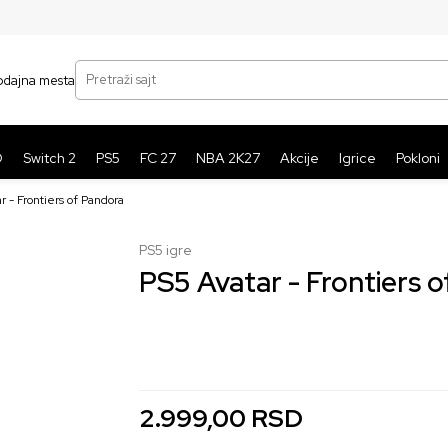
SIGURNO PLAĆANJE PLATNIM KARTICAMA
BE
Pretraži sajt
odajna mesta
O
Switch 2
PS5
FC 27
NBA 2K27
Akcije
Igrice
Pokloni
r - Frontiers of Pandora
PS5 igre
PS5 Avatar - Frontiers 
nova
koriscena
3.999,00
2.999,00
RSD
RSD
2.999,00
RSD