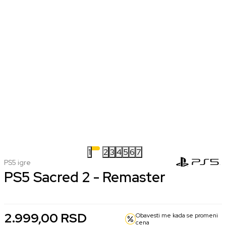
1
2
3
4
5
6
7
PS5 igre
PS5 Sacred 2 - Remaster
2.999,00
RSD
Obavesti me kada se promeni
cena