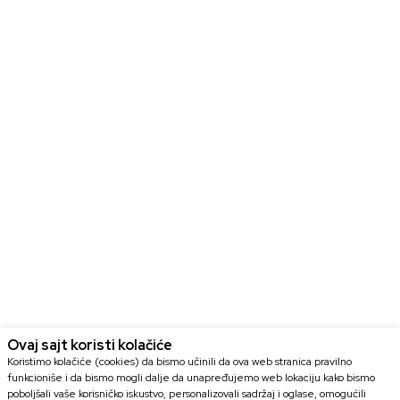
Ovaj sajt koristi kolačiće
Koristimo kolačiće (cookies) da bismo učinili da ova web stranica pravilno
funkcioniše i da bismo mogli dalje da unapređujemo web lokaciju kako bismo
poboljšali vaše korisničko iskustvo, personalizovali sadržaj i oglase, omogućili