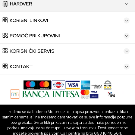
HARDVER
KORISNI LINKOVI
POMOĆ PRI KUPOVINI
KORISNIČKI SERVIS
KONTAKT
Trudimo se da budemo što precizniji u opisu proizvoda, prikazu slika i
samim cenama, ali ne možemo garantovati da su sve informacije potpune
i bez grešaka. Svi artikli prikazani na sajtu su deo naše ponude i ne
podrazumevaju da su dostupni u svakom trenutku. Dostupnost robe
možete proveriti pozivom Call centra na broj 063 10 48 564.