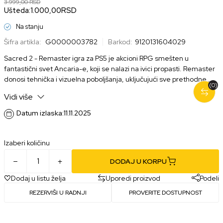
3.999,00
RSD
Ušteda:
1.000,00
RSD
Na stanju
Šifra artikla:
G0000003782
Barkod:
9120131604029
Sacred 2 - Remaster igra za PS5 je akcioni RPG smešten u
fantastični svet Ancaria-e, koji se nalazi na ivici propasti. Remaster
donosi tehnička i vizuelna poboljšanja, uključujući sve prethodne
(0)
ekspanzije, modernizovan interfejs i unapređenu borbu. Igrači
Vidi više
biraju između više heroja i istražuju ogroman otvoreni svet pun
zadataka, tamnica i opasnih neprijatelja.
Datum izlaska:
11.11.2025
Izaberi količinu
DODAJ U KORPU
Dodaj u listu želja
Uporedi proizvod
Podeli
REZERVIŠI U RADNJI
PROVERITE DOSTUPNOST