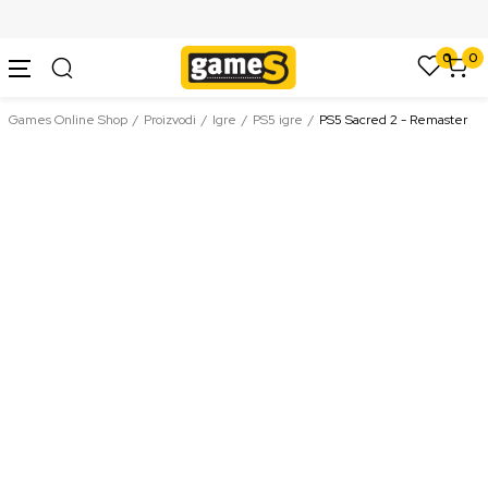
SIGURNO PLAĆANJE PLATNIM KARTICAMA
0
0
Games Online Shop
Proizvodi
Igre
PS5 igre
PS5 Sacred 2 - Remaster