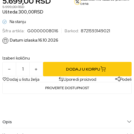
5.699,00
RSD
cena
5.999,00
RSD
Ušteda:
300,00
RSD
Na stanju
Šifra artikla:
G0000008016
Barkod:
8721593149021
Datum izlaska:
16.10.2026
Izaberi količinu
DODAJ U KORPU
Dodaj u listu želja
Uporedi proizvod
Podeli
PROVERITE DOSTUPNOST
Opis