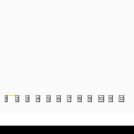
PS5 Mouse - P.I. For Hire
PS5 Super Meat Boy
Datum izlaska:
10.07.2026
Datum izlaska:
30.06.2026
4.999,00
RSD
4.999,00
RSD
1
2
3
4
5
6
7
8
9
10
11
12