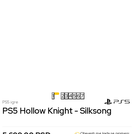
1
2
3
4
5
6
7
PS5 igre
PS5 Hollow Knight - Silksong
Obavesti me kada se promeni