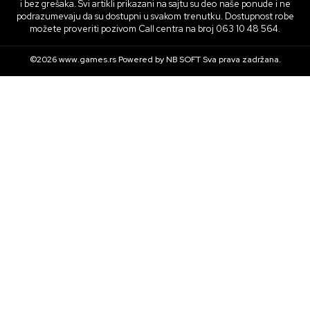
i bez grešaka. Svi artikli prikazani na sajtu su deo naše ponude i ne
podrazumevaju da su dostupni u svakom trenutku. Dostupnost robe
možete proveriti pozivom Call centra na broj 063 10 48 564.
©2026
www.games.rs
Powered by
NB SOFT
Sva prava zadržana.