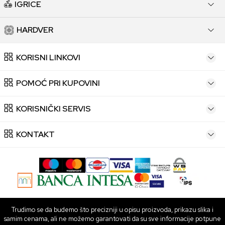
IGRICE
HARDVER
KORISNI LINKOVI
POMOĆ PRI KUPOVINI
KORISNIČKI SERVIS
KONTAKT
Trudimo se da budemo što precizniji u opisu proizvoda, prikazu slika i
samim cenama, ali ne možemo garantovati da su sve informacije potpune