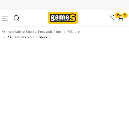
SIGURNO PLAĆANJE PLATNIM KARTICAMA
0
0
Games Online Shop
Proizvodi
Igre
PS5 igre
PS5 Hollow Knight - Silksong