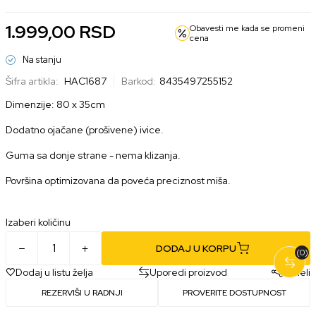
1.999,00
RSD
Obavesti me kada se promeni
cena
Na stanju
Šifra artikla:
HAC1687
Barkod:
8435497255152
Dimenzije: 80 x 35cm
Dodatno ojačane (prošivene) ivice.
Guma sa donje strane - nema klizanja.
Površina optimizovana da poveća preciznost miša.
Izaberi količinu
DODAJ U KORPU
(0)
Dodaj u listu želja
Uporedi proizvod
Podeli
REZERVIŠI U RADNJI
PROVERITE DOSTUPNOST