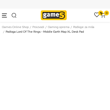
SIGURNO PLAĆANJE PLATNIM KARTICAMA
0
0
Games Online Shop
Proizvodi
Gaming oprema
Podloge za miša
Podloga Lord Of The Rings - Middle Earth Map XL Desk Pad