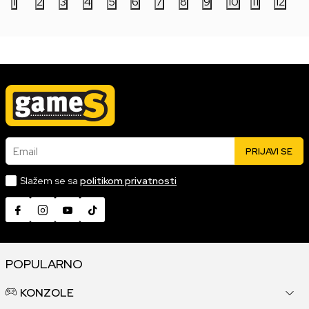
1
2
3
4
5
6
7
8
9
10
11
12
Email
PRIJAVI SE
Slažem se sa
politikom privatnosti
POPULARNO
KONZOLE