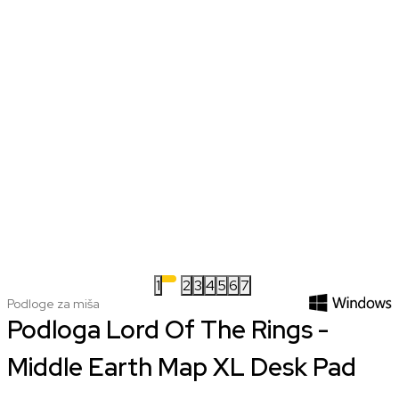
1
2
3
4
5
6
7
Podloge za miša
Podloga Lord Of The Rings -
Middle Earth Map XL Desk Pad