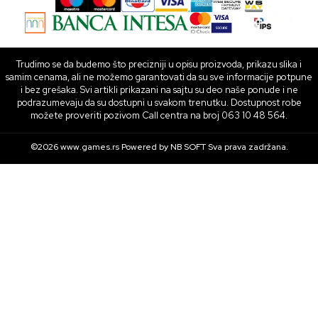
Trudimo se da budemo što precizniji u opisu proizvoda, prikazu slika i
samim cenama, ali ne možemo garantovati da su sve informacije potpune
i bez grešaka. Svi artikli prikazani na sajtu su deo naše ponude i ne
podrazumevaju da su dostupni u svakom trenutku. Dostupnost robe
možete proveriti pozivom Call centra na broj 063 10 48 564.
©2026
www.games.rs
Powered by
NB SOFT
Sva prava zadržana.