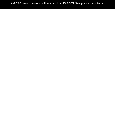
©2026
www.games.rs
Powered by
NB SOFT
Sva prava zadržana.