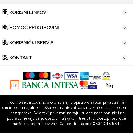
KORISNI LINKOVI
POMOĆ PRI KUPOVINI
KORISNIČKI SERVIS
KONTAKT
Trudimo se da budemo što precizniji u opisu proizvoda, prikazu slika i
samim cenama, ali ne možemo garantovati da su sve informacije potpune
i bez grešaka. Svi artikli prikazani na sajtu su deo naše ponude i ne
podrazumevaju da su dostupni u svakom trenutku. Dostupnost robe
možete proveriti pozivom Call centra na broj 063 10 48 564.