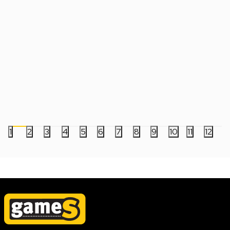
Podloga One Piece Netflix - Tony Tony
Podloga Sakamoto D
Chopper
Sidekick Club
1.999,00
RSD
2.199,00
RSD
1
2
3
4
5
6
7
8
9
10
11
12