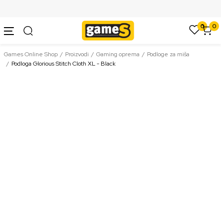
SIGURNO PLAĆANJE PLATNIM KARTICAMA
0
0
Games Online Shop
Proizvodi
Gaming oprema
Podloge za miša
Podloga Glorious Stitch Cloth XL - Black