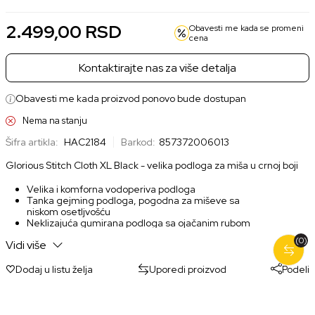
2.499,00
RSD
Obavesti me kada se promeni
cena
Kontaktirajte nas za više detalja
Obavesti me kada proizvod ponovo bude dostupan
Nema na stanju
Šifra artikla:
HAC2184
Barkod:
857372006013
Glorious Stitch Cloth XL Black - velika podloga za miša u crnoj boji
Velika i komforna vodoperiva podloga
Tanka gejming podloga, pogodna za miševe sa
niskom osetljvošću
Neklizajuća gumirana podloga sa ojačanim rubom
Dimenzije: 475 x 406 mm
(0)
Vidi više
Dodaj u listu želja
Uporedi proizvod
Podeli