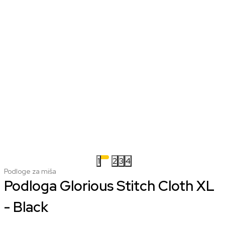
1
2
3
4
Podloge za miša
Podloga Glorious Stitch Cloth XL
- Black