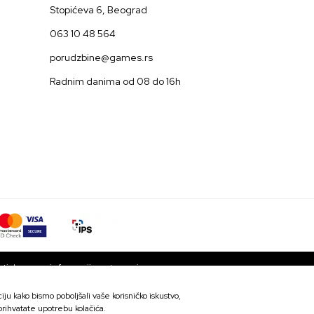
Stopićeva 6, Beograd
063 10 48 564
porudzbine@games.rs
Radnim danima od 08 do 16h
ti da su sve informacije potpune i
 trenutku. Dostupnost robe možete
ju kako bismo poboljšali vaše korisničko iskustvo,
SD
DODAJ U KORPU
 prihvatate upotrebu kolačića.