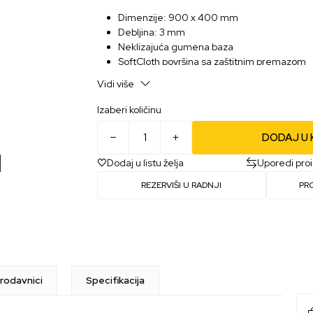
Dimenzije: 900 x 400 mm
Debljina: 3 mm
Neklizajuća gumena baza
SoftCloth površina sa zaštitnim premazom
Vidi više
Izaberi količinu
DODAJ U
Dodaj u listu želja
Uporedi pro
REZERVIŠI U RADNJI
PR
rodavnici
Specifikacija