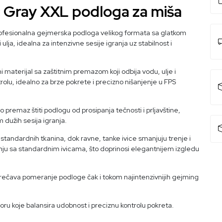
c Gray XXL podloga za miša
 profesionalna gejmerska podloga velikog formata sa glatkom
ulja, idealna za intenzivne sesije igranja uz stabilnost i
lni materijal sa zaštitnim premazom koji odbija vodu, ulje i
olu, idealno za brze pokrete i precizno nišanjenje u FPS
o premaz štiti podlogu od prosipanja tečnosti i prljavštine,
 dužih sesija igranja.
od standardnih tkanina, dok ravne, tanke ivice smanjuju trenje i
enju sa standardnim ivicama, što doprinosi elegantnijem izgledu
rečava pomeranje podloge čak i tokom najintenzivnijih gejming
oru koje balansira udobnost i preciznu kontrolu pokreta.