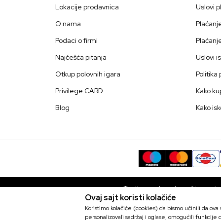
Lokacije prodavnica
Uslovi p
O nama
Plaćanj
Podaci o firmi
Plaćanj
Najčešća pitanja
Uslovi i
Otkup polovnih igara
Politika
Privilege CARD
Kako kup
Blog
Kako isk
Trudimo se da budemo što precizni
Ovaj sajt koristi kolačiće
bez grešaka. Svi artikli prikaza
Koristimo kolačiće (cookies) da bismo učinili da ov
Podloga Asus ROG Scabbard II -
personalizovali sadržaj i oglase, omogućili funkcije d
Šifra proizvoda::
G0000003810