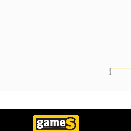
Podloga SteelSeries
Podloga SteelSeries
QcK Heavy - XXL - White
QcK Heavy - XXL -
Magenta
6.999,00
RSD
6.999,00
RSD
1