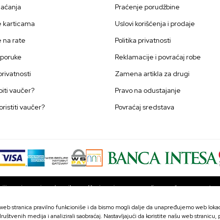
laćanja
Praćenje porudžbine
e karticama
Uslovi korišćenja i prodaje
e na rate
Politika privatnosti
sporuke
Reklamacije i povraćaj robe
 privatnosti
Zamena artikla za drugi
iti vaučer?
Pravo na odustajanje
oristiti vaučer?
Povraćaj sredstava
ji u opisu proizvoda, prikazu slika i samim cenama, ali ne možemo garantova
ni na sajtu su deo naše ponude i ne podrazumevaju da su dostupni u svakom
proveriti pozivom Call centra na broj 063 10 48 564.
a web stranica pravilno funkcioniše i da bismo mogli dalje da unapređujemo web lokaci
 Artic Gray
5.999,00
R
ruštvenih medija i analizirali saobraćaj. Nastavljajući da koristite našu web stranicu,