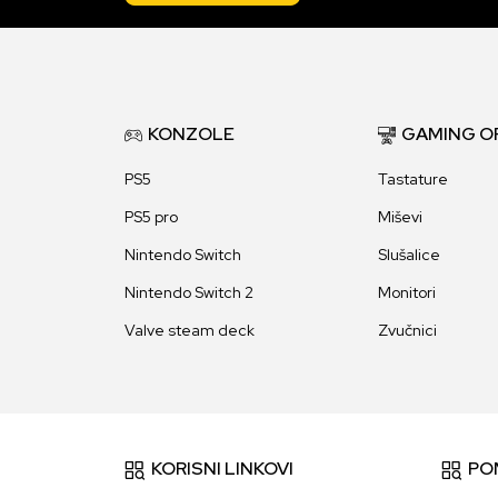
KONZOLE
GAMING O
PS5
Tastature
PS5 pro
Miševi
Nintendo Switch
Slušalice
Nintendo Switch 2
Monitori
Valve steam deck
Zvučnici
KORISNI LINKOVI
PO