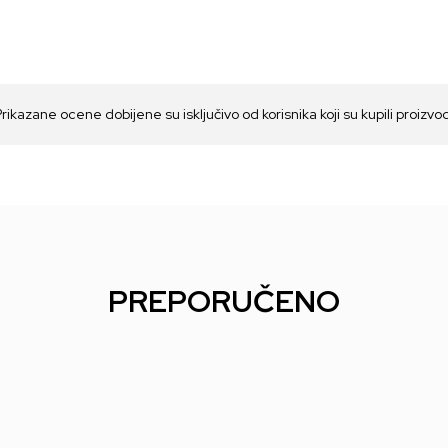
Prikazane ocene dobijene su isključivo od korisnika koji su kupili proizvo
PREPORUČENO