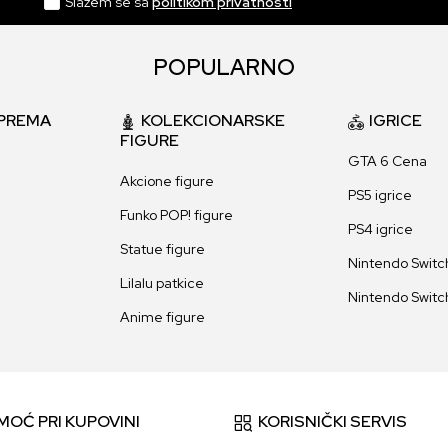
Slažem se sa
politikom privatnosti
POPULARNO
PREMA
KOLEKCIONARSKE
IGRICE
FIGURE
GTA 6 Cena
Akcione figure
PS5 igrice
Funko POP! figure
PS4 igrice
Statue figure
Nintendo Switch
Lilalu patkice
Nintendo Switch
Anime figure
MOĆ PRI KUPOVINI
KORISNIČKI SERVIS