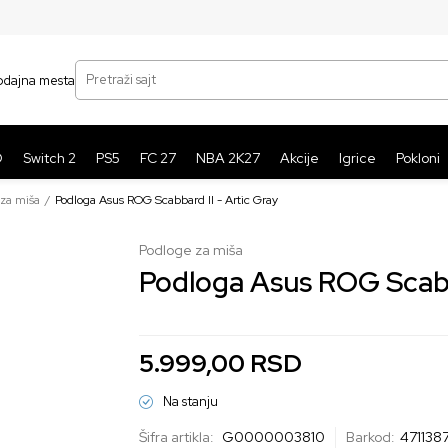
SIGURNO PLAĆANJE PLATNIM KARTICAMA
BE
Pretraži sajt
odajna mesta
O
Switch 2
PS5
FC 27
NBA 2K27
Akcije
Igrice
Pokloni
za miša
Podloga Asus ROG Scabbard II - Artic Gray
Podloge za miša
Podloga Asus ROG Scabba
5.999,00
RSD
Na stanju
Šifra artikla:
G0000003810
Barkod:
471138