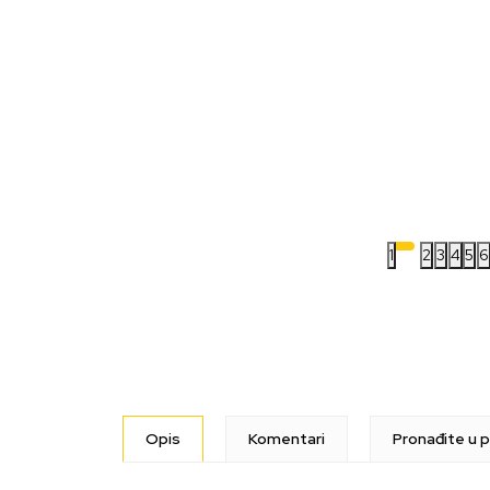
1
2
3
4
5
6
Opis
Komentari
Pronađite u p