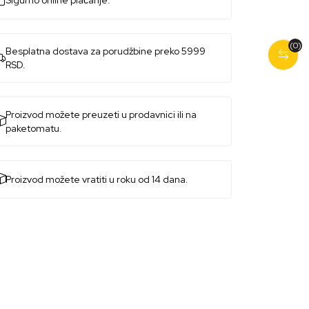
Sigurno online plaćanje.
(0)
Besplatna dostava za porudžbine preko 5999
RSD.
Proizvod možete preuzeti u prodavnici ili na
paketomatu.
Proizvod možete vratiti u roku od 14 dana.