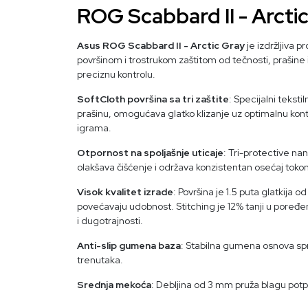
ROG Scabbard II - Arcti
Asus ROG Scabbard II - Arctic Gray
je izdržljiva
površinom i trostrukom zaštitom od tečnosti, prašine i 
preciznu kontrolu.
SoftCloth površina sa tri zaštite
: Specijalni teksti
prašinu, omogućava glatko klizanje uz optimalnu kontr
igrama.
Otpornost na spoljašnje uticaje
: Tri-protective nan
olakšava čišćenje i održava konzistentan osećaj tokom
Visok kvalitet izrade
: Površina je 1.5 puta glatkija 
povećavaju udobnost. Stitching je 12% tanji u poređ
i dugotrajnosti.
Anti-slip gumena baza
: Stabilna gumena osnova sp
trenutaka.
Srednja mekoća
: Debljina od 3 mm pruža blagu potp