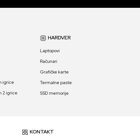
HARDVER
Laptopovi
Računari
Grafičke karte
 igrice
Termalne paste
 2 igrice
SSD memorije
KONTAKT