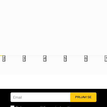
Podloga SteelSeries
Podloga SteelSeries
Pod
QcK Heavy - L - White
QcK Heavy - L -
Sca
Magenta
Whi
5.499,00
RSD
5.499,00
RSD
5.
2
3
4
5
6
Email
PRIJAVI SE