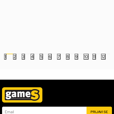
Privezak Pocket POP! - Ghost Face -
Privezak Pocket POP!
Mistery
One - Godzilla
999,00
RSD
999,00
RSD
1
2
3
4
5
6
7
8
9
10
11
12
Email
PRIJAVI SE