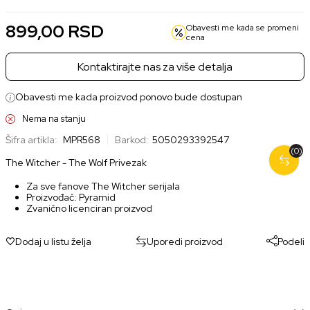
899,00
RSD
Obavesti me kada se promeni
cena
Kontaktirajte nas za više detalja
Obavesti me kada proizvod ponovo bude dostupan
Nema na stanju
Šifra artikla:
MPR568
Barkod:
5050293392547
(0)
The Witcher - The Wolf Privezak
Za sve fanove The Witcher serijala
Proizvođač: Pyramid
Zvanično licenciran proizvod
Dodaj u listu želja
Uporedi proizvod
Podeli