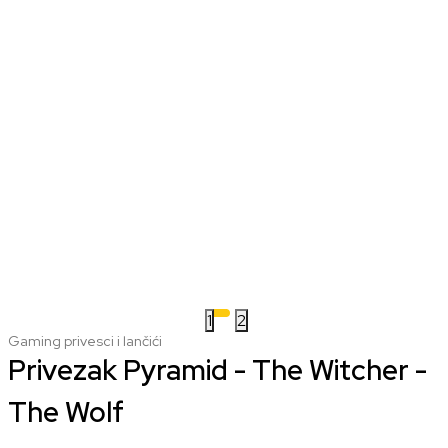
1
2
Gaming privesci i lančići
Privezak Pyramid - The Witcher -
The Wolf