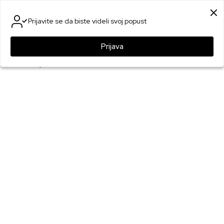
SIGURNO PLAĆANJE PLATNIM KARTICAMA
Prijavite se da biste videli svoj popust
0
0
Prijava
Games Online Shop
Proizvodi
Merchandise
Gaming privesci i lančići
Privezak Pyramid - The Witcher - The Wolf