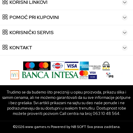
KORISNI LINKOVI
POMOĆ PRI KUPOVINI
KORISNIČKI SERVIS
KONTAKT
Trudimo se da budemo što precizniji u opisu proizvoda, prikazu slika i
samim cenama, ali ne možemo garantovati da su sve informacije potpune
i bez grešaka. Svi artikli prikazani na sajtu su deo naše ponude i ne
podrazumevaju da su dostupni u svakom trenutku. Dostupnost robe
možete proveriti pozivom Call centra na broj 063 10 48 564.
©2026
www.games.rs
Powered by
NB SOFT
Sva prava zadržana.