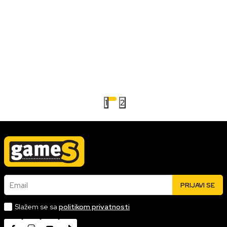
1
2
Email
PRIJAVI SE
Slažem se sa
politikom privatnosti