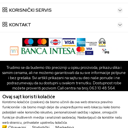
KORISNIČKI SERVIS
KONTAKT
Trudimo se da budemo što precizniji u opisu proizvoda, prikazu slika i
samim cenama, ali ne možemo garantovati da su sve informacije potpune
i bez grešaka. Svi artikli prikazani na sajtu su deo naše ponude i ne
podrazumevaju da su dostupni u svakom trenutku. Dostupnost robe
možete proveriti pozivom Call centra na broj 063 10 48 564.
Ovaj sajt koristi kolačiće
©2026
www.games.rs
Powered by
NB SOFT
Sva prava zadržana.
Koristimo kolačiće (cookies) da bismo učinili da ova web stranica pravilno
funkcioniše i da bismo mogli dalje da unapređujemo web lokaciju kako bismo
poboljšali vaše korisničko iskustvo, personalizovali sadržaj i oglase, omogućili
funkcije društvenih medija i analizirali saobraćaj. Nastavljajući da koristite našu
web stranicu, prihvatate upotrebu kolačića.
Obavezni
Statistički
Marketing