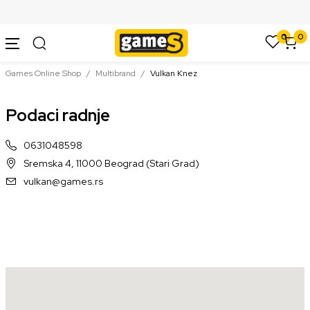
SIGURNO PLAĆANJE PLATNIM KARTICAMA
0
0
Games Online Shop
Multibrand
Vulkan Knez
Podaci radnje
0631048598
Sremska 4, 11000 Beograd (Stari Grad)
vulkan@games.rs