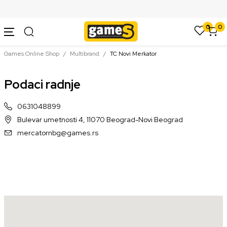
SIGURNO PLAĆANJE PLATNIM KARTICAMA
0
0
Games Online Shop
Multibrand
TC Novi Merkator
Podaci radnje
0631048899
Bulevar umetnosti 4, 11070 Beograd-Novi Beograd
mercatornbg@games.rs