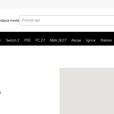
SIGURNO PLAĆANJE PLATNIM KARTICAMA
BE
Pretraži sajt
odajna mesta
O
Switch 2
PS5
FC 27
NBA 2K27
Akcije
Igrice
Pokloni
d