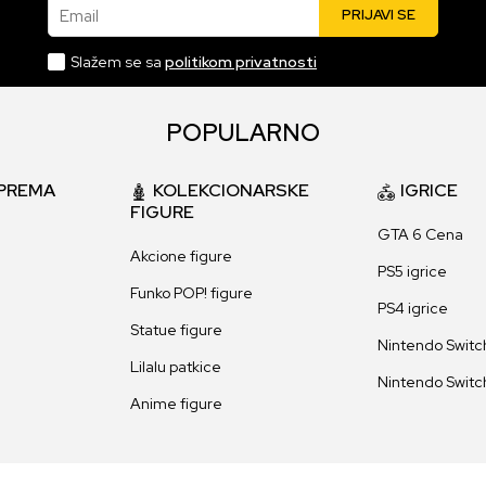
Email
PRIJAVI SE
Slažem se sa
politikom privatnosti
POPULARNO
PREMA
KOLEKCIONARSKE
IGRICE
FIGURE
GTA 6 Cena
Akcione figure
PS5 igrice
Funko POP! figure
PS4 igrice
Statue figure
Nintendo Switch
Lilalu patkice
Nintendo Switch
Anime figure