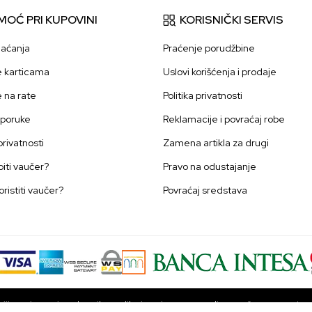
MOĆ PRI KUPOVINI
KORISNIČKI SERVIS
laćanja
Praćenje porudžbine
e karticama
Uslovi korišćenja i prodaje
e na rate
Politika privatnosti
sporuke
Reklamacije i povraćaj robe
 privatnosti
Zamena artikla za drugi
iti vaučer?
Pravo na odustajanje
oristiti vaučer?
Povraćaj sredstava
ji u opisu proizvoda, prikazu slika i samim cenama, ali ne možemo garantova