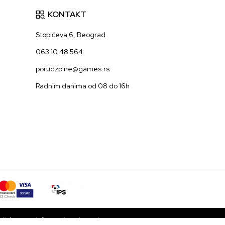
KONTAKT
Stopićeva 6, Beograd
063 10 48 564
porudzbine@games.rs
Radnim danima od 08 do 16h
ti da su sve informacije potpune i