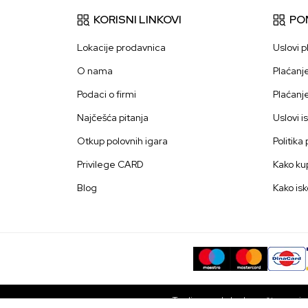
KORISNI LINKOVI
PO
Lokacije prodavnica
Uslovi p
O nama
Plaćanj
Podaci o firmi
Plaćanj
Najčešća pitanja
Uslovi i
Otkup polovnih igara
Politika
Privilege CARD
Kako kup
Blog
Kako isk
Trudimo se da budemo što precizni