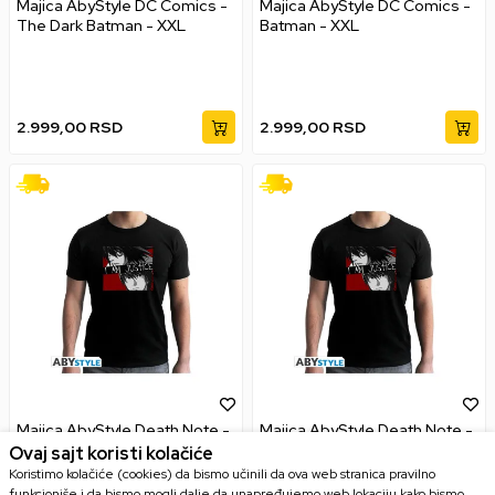
Majica AbyStyle DC Comics -
Majica AbyStyle DC Comics -
The Dark Batman - XXL
Batman - XXL
2.999,00
RSD
2.999,00
RSD
Majica AbyStyle Death Note -
Majica AbyStyle Death Note -
I Am Justice - L
I Am Justice - M
Ovaj sajt koristi kolačiće
Koristimo kolačiće (cookies) da bismo učinili da ova web stranica pravilno
funkcioniše i da bismo mogli dalje da unapređujemo web lokaciju kako bismo