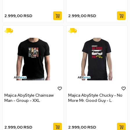
2.999,00
RSD
2.999,00
RSD
Majica AbyStyle Chainsaw
Majica AbyStyle Chucky - No
Man - Group - XXL
More Mr. Good Guy - L
2.999,00
RSD
2.999,00
RSD