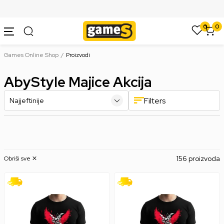
SIGURNO PLAĆANJE PLATNIM KARTICAMA
0
0
Games Online Shop
Proizvodi
AbyStyle Majice Akcija
Filters
156 proizvoda
Obriši sve