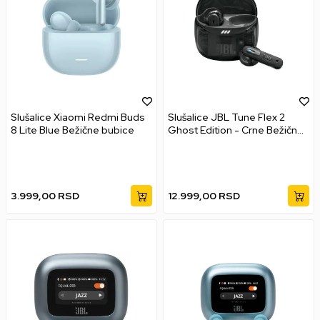
Slušalice Xiaomi Redmi Buds
Slušalice JBL Tune Flex 2
8 Lite Blue Bežične bubice
Ghost Edition - Crne Bežične
bubice
3.999,00
RSD
12.999,00
RSD