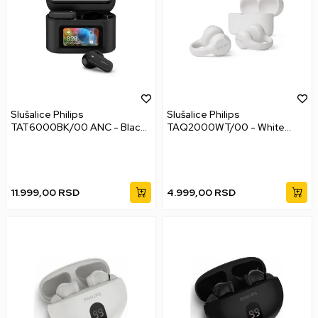
Slušalice Philips
Slušalice Philips
TAT6000BK/00 ANC - Black
TAQ2000WT/00 - White
Bežične bubice Multiplatform
Bežične bubice Multiplatform
11.999,00
RSD
4.999,00
RSD