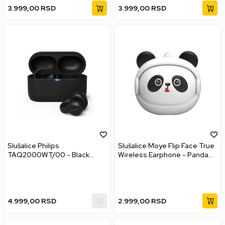
3.999,00
RSD
3.999,00
RSD
Slušalice Philips
Slušalice Moye Flip Face True
TAQ2000WT/00 - Black
Wireless Earphone - Panda
Bežične bubice Multiplatform
Bežične bubice
4.999,00
RSD
2.999,00
RSD