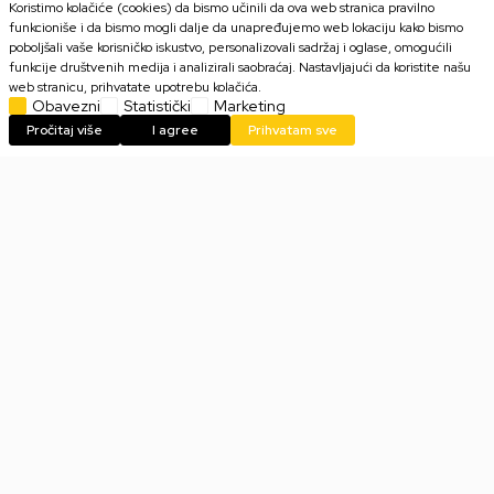
Koristimo kolačiće (cookies) da bismo učinili da ova web stranica pravilno
funkcioniše i da bismo mogli dalje da unapređujemo web lokaciju kako bismo
poboljšali vaše korisničko iskustvo, personalizovali sadržaj i oglase, omogućili
funkcije društvenih medija i analizirali saobraćaj. Nastavljajući da koristite našu
17.699,00
RSD
17.699,00
RSD
web stranicu, prihvatate upotrebu kolačića.
Obavezni
Statistički
Marketing
Pročitaj više
I agree
Prihvatam sve
Slušalice JBL Live Buds 3 -
Slušalice Moye - Urban Beatz
Crne Bežične bubice
Wireless Earphone Bežične
Bubice - Bele