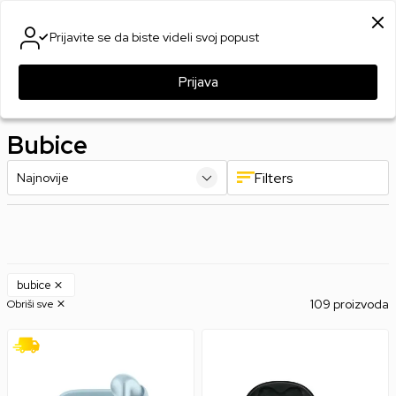
SIGURNO PLAĆANJE PLATNIM KARTICAMA
Prijavite se da biste videli svoj popust
0
0
Prijava
Games Online Shop
Proizvodi
Bubice
Filters
bubice
109 proizvoda
Obriši sve