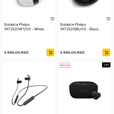
Slušalice Philips
Slušalice Philips
TAT2520WT/00 - White
TAT2520BK/00 - Black
Bežične bubice
Bežične bubice
4.999,00
RSD
4.999,00
RSD
33
%