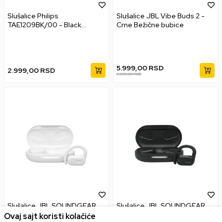
Slušalice Philips
Slušalice JBL Vibe Buds 2 -
TAE1209BK/00 - Black
Crne Bežične bubice
Bežične bubice
5.999,00
RSD
2.999,00
RSD
8.999,00
RSD
Slušalice JBL SOUNDGEAR
Slušalice JBL SOUNDGEAR
SENSE - Bele Bluetooth
SENSE - Crne Bluetooth
Ovaj sajt koristi kolačiće