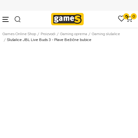
SIGURNO PLAĆANJE PLATNIM KARTICAMA
0
0
Games Online Shop
Proizvodi
Gaming oprema
Gaming slušalice
Slušalice JBL Live Buds 3 - Plave Bežične bubice