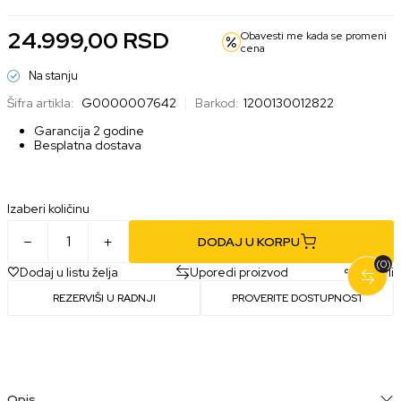
24.999,00
RSD
Obavesti me kada se promeni
cena
Na stanju
Šifra artikla:
G0000007642
Barkod:
1200130012822
Garancija 2 godine
Besplatna dostava
Izaberi količinu
DODAJ U KORPU
(0)
Dodaj u listu želja
Uporedi proizvod
Podeli
REZERVIŠI U RADNJI
PROVERITE DOSTUPNOST
Opis