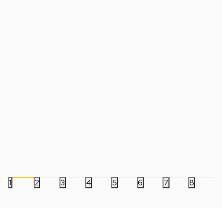
Slušalice JBL Live Beam 3 - Plave
Slušalice Razer Blac
Bežične bubice
Esports - Black
24.999,00
RSD
24.999,00
RSD
1
2
3
4
5
6
7
8