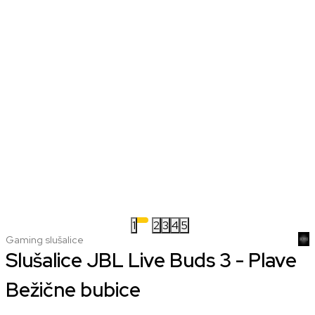
1
2
3
4
5
Gaming slušalice
Slušalice JBL Live Buds 3 - Plave
Bežične bubice