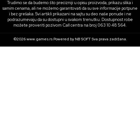
Trudimo se da budemo što precizniji u opisu proizvoda, prikazu slika i
samim cenama, ali ne možemo garantovati da su sve informacije potpune
i bez grešaka. Svi artikli prikazani na sajtu su deo naše ponude i ne
podrazumevaju da su dostupni u svakom trenutku. Dostupnost robe
možete proveriti pozivom Call centra na broj 063 10 48 564.
©2026
www.games.rs
Powered by
NB SOFT
Sva prava zadržana.