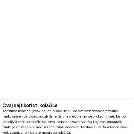
Ovaj sajt koristi kolačiće
Koristimo kolačiće (cookies) da bismo učinili da ova web stranica pravilno
funkcioniše i da bismo mogli dalje da unapređujemo web lokaciju kako bismo
poboljšali vaše korisničko iskustvo, personalizovali sadržaj i oglase, omogućili
funkcije društvenih medija i analizirali saobraćaj. Nastavljajući da koristite našu
web stranicu, prihvatate upotrebu kolačića.