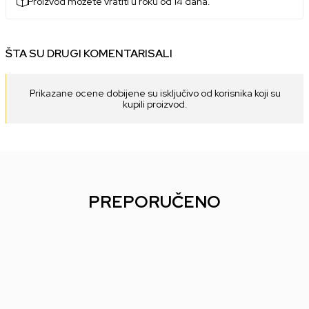
Proizvod možete vratiti u roku od 14 dana.
ŠTA SU DRUGI KOMENTARISALI
Prikazane ocene dobijene su isključivo od korisnika koji su
kupili proizvod.
PREPORUČENO