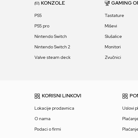
KONZOLE
GAMING O
PS5
Tastature
PS5 pro
Miševi
Nintendo Switch
Slušalice
Nintendo Switch 2
Monitori
Valve steam deck
Zvučnici
KORISNI LINKOVI
PO
Lokacije prodavnica
Uslovi p
O nama
Plaćanj
Podaci o firmi
Plaćanj