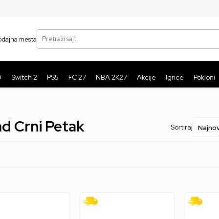
SIGURNO PLAĆANJE PLATNIM KARTICAMA
BE
Pretraži sajt
odajna mesta
O
Switch 2
PS5
FC 27
NBA 2K27
Akcije
Igrice
Pokloni
 Crni Petak
Sortiraj