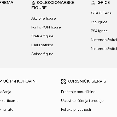
PREMA
KOLEKCIONARSKE
IGRICE
FIGURE
GTA 6 Cena
Akcione figure
PS5 igrice
Funko POP! figure
PS4 igrice
Statue figure
Nintendo Switch
Lilalu patkice
Nintendo Switch
Anime figure
MOĆ PRI KUPOVINI
KORISNIČKI SERVIS
laćanja
Praćenje porudžbine
e karticama
Uslovi korišćenja i prodaje
e na rate
Politika privatnosti