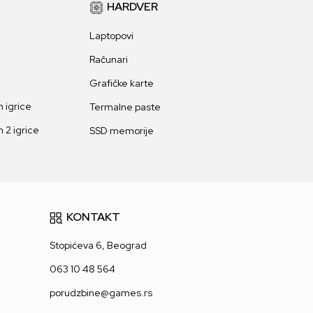
HARDVER
Laptopovi
Računari
Grafičke karte
 igrice
Termalne paste
 2 igrice
SSD memorije
KONTAKT
Stopićeva 6, Beograd
063 10 48 564
porudzbine@games.rs