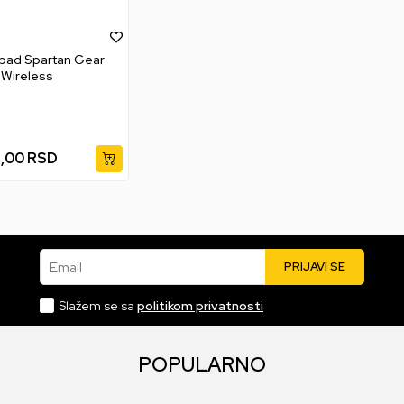
ad Spartan Gear
 Wireless
9,00
RSD
Email
PRIJAVI SE
Slažem se sa
politikom privatnosti
POPULARNO