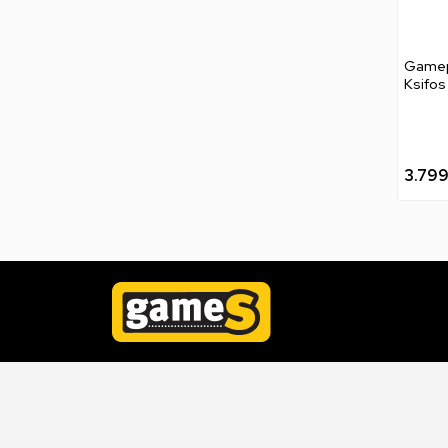
Gamep
Ksifos
3.79