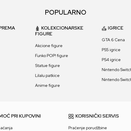
POPULARNO
PREMA
KOLEKCIONARSKE
IGRICE
FIGURE
GTA 6 Cena
Akcione figure
PS5 igrice
Funko POP! figure
PS4 igrice
Statue figure
Nintendo Switch
Lilalu patkice
Nintendo Switch
Anime figure
MOĆ PRI KUPOVINI
KORISNIČKI SERVIS
laćanja
Praćenje porudžbine