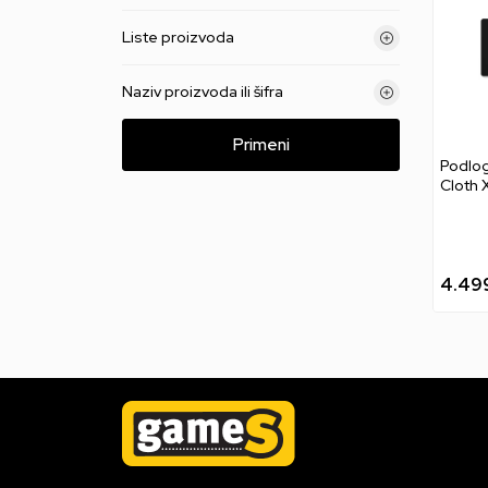
Liste proizvoda
Naziv proizvoda ili šifra
Primeni
Podlog
Cloth 
4.49