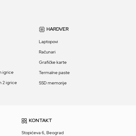
HARDVER
Laptopovi
Računari
Grafičke karte
 igrice
Termalne paste
 2 igrice
SSD memorije
KONTAKT
Stopićeva 6, Beograd