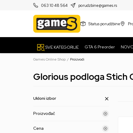
PRODAVNICE
063 10 48 564
porudzbine@games.rs
Status porudžbine
Pr
GTA 6 Preorder
NOV
SVE KATEGORIJE
Games Online Shop
Proizvodi
Glorious podloga Stich 
Ukloni izbor
Proizvođač
Cena