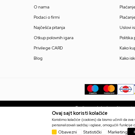
O nama
Plaćanj
Podaci o firmi
Plaćanj
Najčešća pitanja
Uslovi i
Otkup polovnih igara
Politika
Privilege CARD
Kako kup
Blog
Kako isk
Trudimo se da budemo što precizni
Ovaj sajt koristi kolačiće
bez grešaka. Svi artikli prikaza
Koristimo kolačiće (cookies) da bismo učinili da ov
personalizovali sadržaj i oglase, omogućili funkcije d
Obavezni
Statistički
Marketing