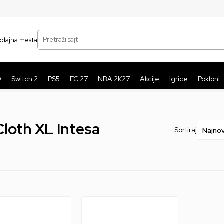
SIGURNO PLAĆANJE PLATNIM KARTICAMA
BE
Pretraži sajt
odajna mesta
O
Switch 2
PS5
FC 27
NBA 2K27
Akcije
Igrice
Pokloni
Cloth XL Intesa
Sortiraj