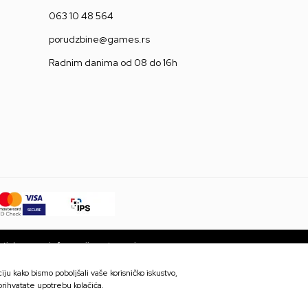
063 10 48 564
porudzbine@games.rs
Radnim danima od 08 do 16h
ti da su sve informacije potpune i
 trenutku. Dostupnost robe možete
ju kako bismo poboljšali vaše korisničko iskustvo,
 prihvatate upotrebu kolačića.