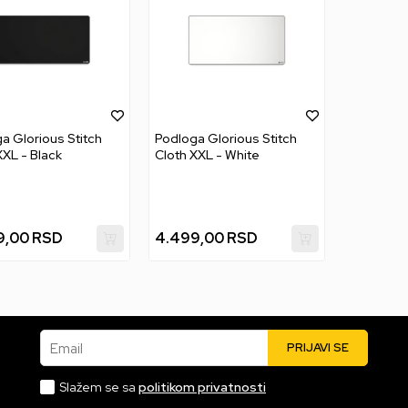
a Glorious Stitch
Podloga Glorious Stitch
XXL - Black
Cloth XXL - White
9,00
RSD
4.499,00
RSD
Email
PRIJAVI SE
Slažem se sa
politikom privatnosti