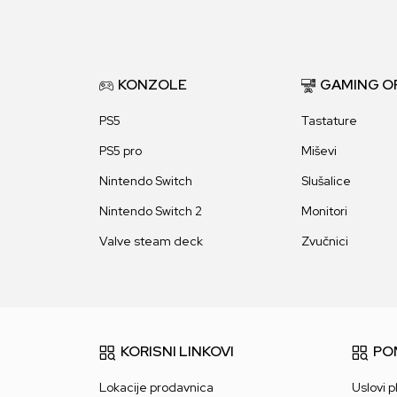
KONZOLE
GAMING O
PS5
Tastature
PS5 pro
Miševi
Nintendo Switch
Slušalice
Nintendo Switch 2
Monitori
Valve steam deck
Zvučnici
KORISNI LINKOVI
PO
Lokacije prodavnica
Uslovi p