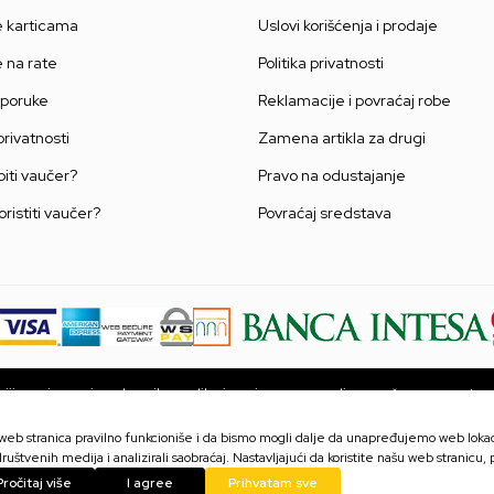
e karticama
Uslovi korišćenja i prodaje
e na rate
Politika privatnosti
sporuke
Reklamacije i povraćaj robe
 privatnosti
Zamena artikla za drugi
iti vaučer?
Pravo na odustajanje
oristiti vaučer?
Povraćaj sredstava
ji u opisu proizvoda, prikazu slika i samim cenama, ali ne možemo garantova
ni na sajtu su deo naše ponude i ne podrazumevaju da su dostupni u svakom
proveriti pozivom Call centra na broj 063 10 48 564.
a web stranica pravilno funkcioniše i da bismo mogli dalje da unapređujemo web lokaci
ruštvenih medija i analizirali saobraćaj. Nastavljajući da koristite našu web stranicu,
Pročitaj više
I agree
Prihvatam sve
©2026
www.games.rs
Powered by
NB SOFT
Sva prava zadržana.