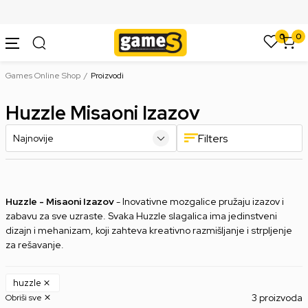
SIGURNO PLAĆANJE PLATNIM KARTICAMA
0
0
Games Online Shop
Proizvodi
Huzzle Misaoni Izazov
Filters
Huzzle - Misaoni Izazov
- Inovativne mozgalice pružaju izazov i
zabavu za sve uzraste. Svaka Huzzle slagalica ima jedinstveni
dizajn i mehanizam, koji zahteva kreativno razmišljanje i strpljenje
za rešavanje.
huzzle
3 proizvoda
Obriši sve