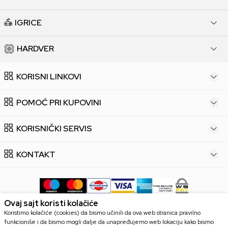
IGRICE
HARDVER
KORISNI LINKOVI
POMOĆ PRI KUPOVINI
KORISNIČKI SERVIS
KONTAKT
Ovaj sajt koristi kolačiće
Koristimo kolačiće (cookies) da bismo učinili da ova web stranica pravilno
funkcioniše i da bismo mogli dalje da unapređujemo web lokaciju kako bismo