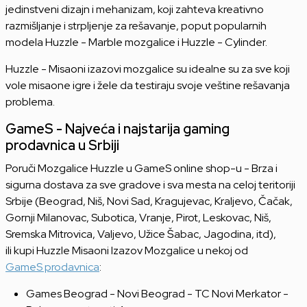
jedinstveni dizajn i mehanizam, koji zahteva kreativno
razmišljanje i strpljenje za rešavanje, poput popularnih
modela Huzzle - Marble mozgalice i Huzzle - Cylinder.
Huzzle - Misaoni izazovi mozgalice su idealne su za sve koji
vole misaone igre i žele da testiraju svoje veštine rešavanja
problema.
GameS - Najveća i najstarija gaming
prodavnica u Srbiji
Poruči Mozgalice Huzzle u GameS online shop-u - Brza i
sigurna dostava za sve gradove i sva mesta na celoj teritoriji
Srbije (Beograd, Niš, Novi Sad, Kragujevac, Kraljevo, Čačak,
Gornji Milanovac, Subotica, Vranje, Pirot, Leskovac, Niš,
Sremska Mitrovica, Valjevo, Užice Šabac, Jagodina, itd),
ili kupi Huzzle Misaoni Izazov Mozgalice u nekoj od
GameS prodavnica
:
Games Beograd - Novi Beograd - TC Novi Merkator -