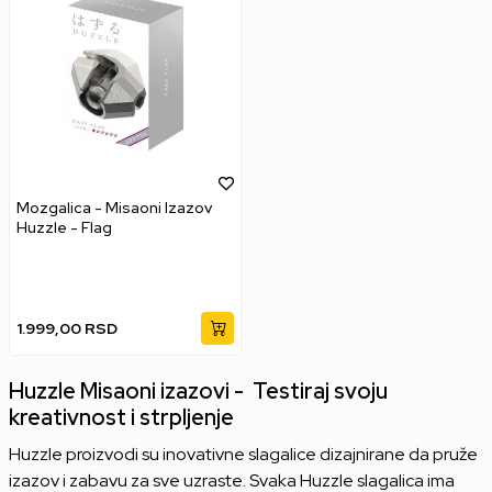
Mozgalica - Misaoni Izazov
Huzzle - Flag
1.999,00
RSD
Huzzle Misaoni izazovi - Testiraj svoju
kreativnost i strpljenje
Huzzle proizvodi su inovativne slagalice dizajnirane da pruže
izazov i zabavu za sve uzraste. Svaka Huzzle slagalica ima