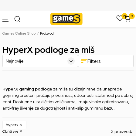
SIGURNO PLAĆANJE PLATNIM KARTICAMA
0
0
Games Online Shop
Proizvodi
HyperX podloge za miš
Filters
HyperX gaming podloge
za miša su dizajnirane da unaprede
gejming prostor i pružaju preciznost, udobnost i stabilnost po dobroj
ceni. Dostupne u različitim veličinama, imaju visoko optimizovanu,
anti-fray šivenje za dugotrajnost i anti-slip gumiranu bazu.
hyperx
3 proizvoda
Obriši sve