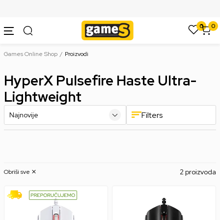
SIGURNO PLAĆANJE PLATNIM KARTICAMA
0
0
Games Online Shop
Proizvodi
HyperX Pulsefire Haste Ultra-
Lightweight
Filters
2 proizvoda
Obriši sve