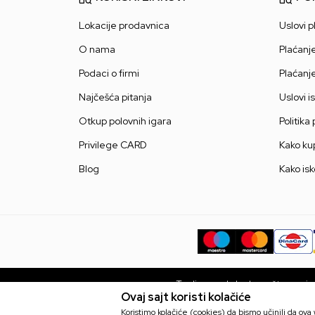
Lokacije prodavnica
Uslovi p
O nama
Plaćanj
Podaci o firmi
Plaćanj
Najčešća pitanja
Uslovi i
Otkup polovnih igara
Politika
Privilege CARD
Kako kup
Blog
Kako isk
Trudimo se da budemo što precizni
Ovaj sajt koristi kolačiće
bez grešaka. Svi artikli prikaza
Koristimo kolačiće (cookies) da bismo učinili da ov