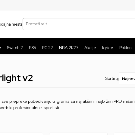
SIGURNO PLAĆANJE PLATNIM KARTICAMA
BE
Pretraži sajt
odajna mesta
O
Switch 2
PS5
FC 27
NBA 2K27
Akcije
Igrice
Pokloni
light v2
Sortiraj
e sve prepreke pobeđivanju u igrama sa najlakšim i najbržim PRO mišem
 svetski profesionalni e-sportisti.