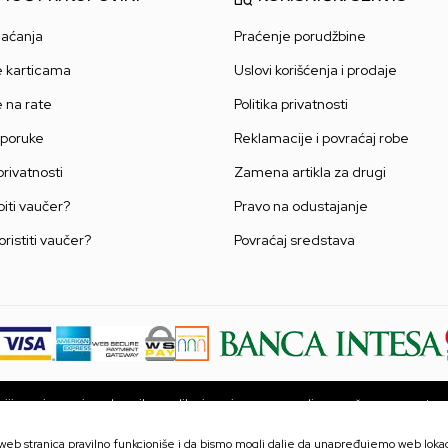
laćanja
Praćenje porudžbine
e karticama
Uslovi korišćenja i prodaje
e na rate
Politika privatnosti
sporuke
Reklamacije i povraćaj robe
 privatnosti
Zamena artikla za drugi
iti vaučer?
Pravo na odustajanje
oristiti vaučer?
Povraćaj sredstava
ji u opisu proizvoda, prikazu slika i samim cenama, ali ne možemo garantova
ni na sajtu su deo naše ponude i ne podrazumevaju da su dostupni u svakom
proveriti pozivom Call centra na broj 063 10 48 564.
a web stranica pravilno funkcioniše i da bismo mogli dalje da unapređujemo web lokaci