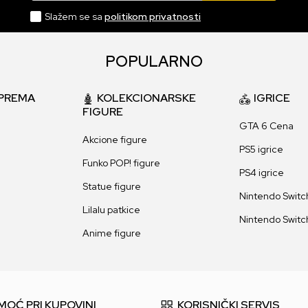
Slažem se sa
politikom privatnosti
POPULARNO
PREMA
KOLEKCIONARSKE
IGRICE
FIGURE
GTA 6 Cena
Akcione figure
PS5 igrice
Funko POP! figure
PS4 igrice
Statue figure
Nintendo Switch
Lilalu patkice
Nintendo Switch
Anime figure
MOĆ PRI KUPOVINI
KORISNIČKI SERVIS