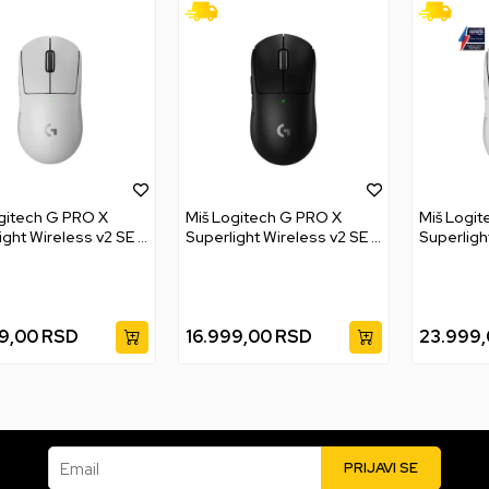
gitech G PRO X
Miš Logitech G PRO X
Miš Logit
ight Wireless v2 SE -
Superlight Wireless v2 SE -
Superligh
Black
White
9,00
RSD
16.999,00
RSD
23.999
Email
PRIJAVI SE