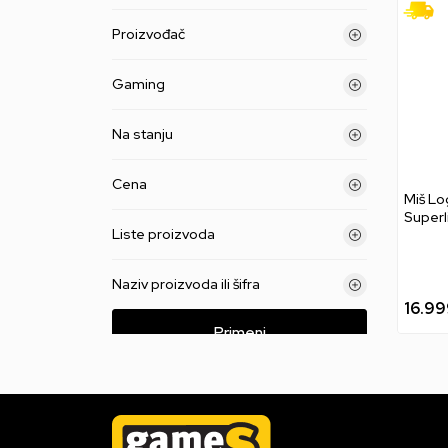
Proizvođač
Gaming
Na stanju
Cena
Miš Lo
Superl
Liste proizvoda
White
Naziv proizvoda ili šifra
16.99
Primeni