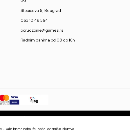
Stopićeva 6, Beograd
063 10 48 564
porudzbine@games.rs
Radnim danima od 08 do 16h
ti da su sve informacije potpune i
 trenutku. Dostupnost robe možete
ju kako bismo poboljšali vaše korisničko iskustvo,