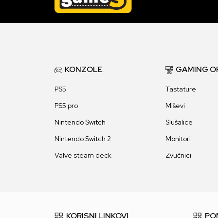
KONZOLE
GAMING O
PS5
Tastature
PS5 pro
Miševi
Nintendo Switch
Slušalice
Nintendo Switch 2
Monitori
Valve steam deck
Zvučnici
KORISNI LINKOVI
PO