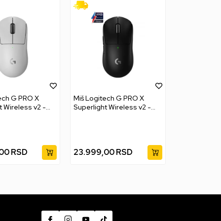
ech G PRO X
Miš Logitech G PRO X
t Wireless v2 -
Superlight Wireless v2 -
Black
,00
RSD
23.999,00
RSD