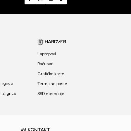
HARDVER
Laptopovi
Računari
Grafičke karte
 igrice
Termalne paste
 2 igrice
SSD memorije
KONTAKT