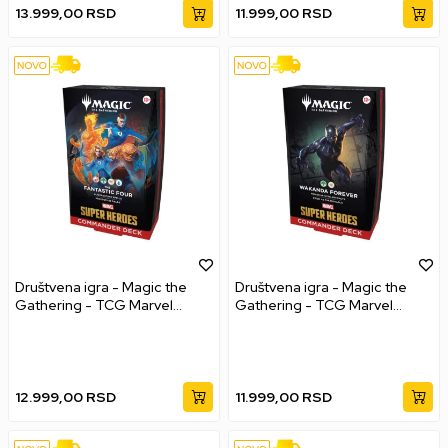
13.999,00
RSD
11.999,00
RSD
Društvena igra - Magic the
Društvena igra - Magic the
Gathering - TCG Marvel
Gathering - TCG Marvel
Super Heroes - The Fantastic
Super Heroes - Wakanda
Four - Commander Deck
Forever - Commander Deck
12.999,00
RSD
11.999,00
RSD