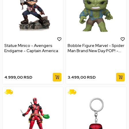
Statue Minico - Avengers
Bobble Figure Marvel - Spider
Endgame - Captain America
Man Brand New Day POP! -
Super Hulk
4.999,00
RSD
3.499,00
RSD