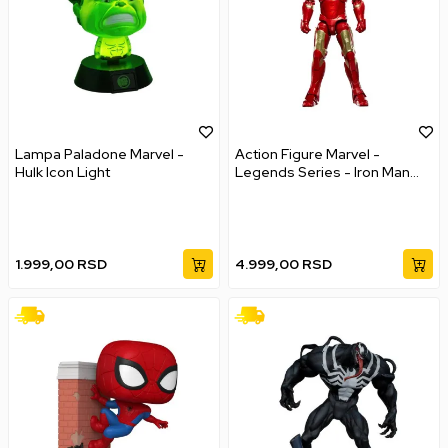
Lampa Paladone Marvel -
Action Figure Marvel -
Hulk Icon Light
Legends Series - Iron Man
Mark 3
1.999,00
RSD
4.999,00
RSD