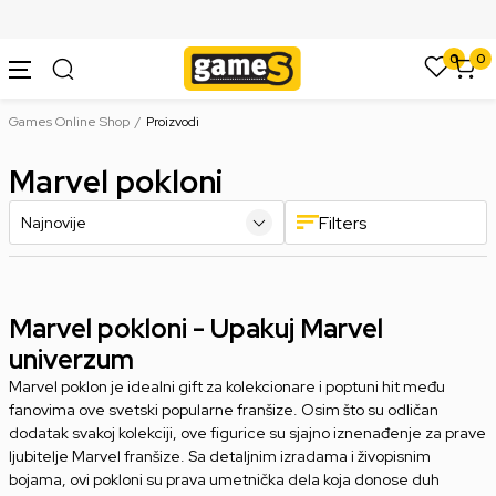
SIGURNO PLAĆANJE PLATNIM KARTICAMA
0
0
Games Online Shop
Proizvodi
Marvel pokloni
Filters
Marvel pokloni - Upakuj Marvel
univerzum
Marvel poklon je idealni gift za kolekcionare i poptuni hit među
fanovima ove svetski popularne franšize. Osim što su odličan
dodatak svakoj kolekciji, ove figurice su sjajno iznenađenje za prave
ljubitelje Marvel franšize. Sa detaljnim izradama i živopisnim
bojama, ovi pokloni su prava umetnička dela koja donose duh