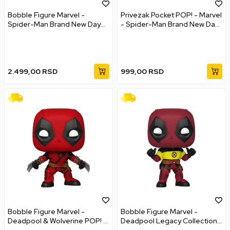
Bobble Figure Marvel -
Privezak Pocket POP! - Marvel
Spider-Man Brand New Day
- Spider-Man Brand New Day
POP! - Spider-Man (No Way
- Spider-Man
Home Suit) #1587
2.499,00
RSD
999,00
RSD
Bobble Figure Marvel -
Bobble Figure Marvel -
Deadpool & Wolverine POP! -
Deadpool Legacy Collection