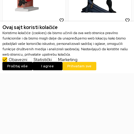
Bobble Figure Marvel -
Statue Marvel Rivals
Ovaj sajt koristi kolačiće
Spider-Man POP! - Spider-
Collection - Venom
Koristimo kolačiće (cookies) da bismo učinili da ova web stranica pravilno
Man (Leaning) #1570
funkcioniše i da bismo mogli dalje da unapređujemo web lokaciju kako bismo
poboljšali vaše korisničko iskustvo, personalizovali sadržaj i oglase, omogućili
funkcije društvenih medija i analizirali saobraćaj. Nastavljajući da koristite našu
web stranicu, prihvatate upotrebu kolačića.
Obavezni
Statistički
Marketing
2.799,00
RSD
8.999,00
RSD
Pročitaj više
I agree
Prihvatam sve
1
2
...
4
Heroji i antagonisti iz Marvel
franšize - Idealni pokloni za svaku
priliku
Zamisli svet gde superheroji oživljavaju pred tvojim očima i