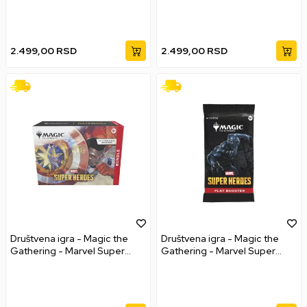
Deadpool With Claws #1583
POP! - Deadpool (X-Men
Trainee) #1582
2.499,00
RSD
2.499,00
RSD
Društvena igra - Magic the
Društvena igra - Magic the
Gathering - Marvel Super
Gathering - Marvel Super
Heroes - Bundle
Heroes - Play Booster