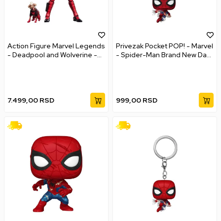
Action Figure Marvel Legends
Privezak Pocket POP! - Marvel
- Deadpool and Wolverine -
- Spider-Man Brand New Day
Dogpool & Deadpool
- Spider-Man (Metallic)
7.499,00
RSD
999,00
RSD