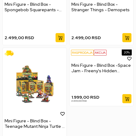
Mini Figure - Blind Box -
Mini Figure - Blind Box -
Spongebob Squarepants -
Stranger Things - Demopets
Band Geek 10cm
2.499,00
RSD
2.499,00
RSD
20
%
Mini Figure - Blind Box -Space
Jam - Freeny's Hidden
Dissectibles - Series 01
1.999,00
RSD
2.499,00
RSD
Mini Figure - Blind Box -
Teenage Mutant Ninja Turtle -
Arcade