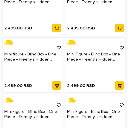
Piece - Freeny's Hidden
Piece - Freeny's Hidden
Dissectibles - Egghead Arc
Dissectibles - Marines Edition
Series Part 1
2.499,00
RSD
2.499,00
RSD
Mini figure - Blind Box - One
Mini Figure - Blind Box - One
Piece - Freeny's Hidden
Piece - Freeny's Hidden
Dissectibles - Mistery Box
Dissectibles - Series 2 10cm
2.499,00
RSD
2.499,00
RSD
Mini Figure - Blind Box - One
Mini Figure - Blind Box - One
Piece - Freeny's Hidden
Piece - Freeny's Hidden
Dissectibles - Series 4
Dissectibles - Series 6 (Luffy
Gear's)