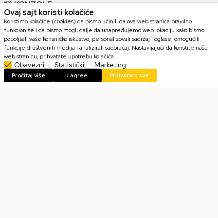
KONZOLE
Ovaj sajt koristi kolačiće
Koristimo kolačiće (cookies) da bismo učinili da ova web stranica pravilno
GAMING OPREMA
funkcioniše i da bismo mogli dalje da unapređujemo web lokaciju kako bismo
poboljšali vaše korisničko iskustvo, personalizovali sadržaj i oglase, omogućili
funkcije društvenih medija i analizirali saobraćaj. Nastavljajući da koristite našu
KOLEKCIONARSKE FIGURE
web stranicu, prihvatate upotrebu kolačića.
Obavezni
Statistički
Marketing
Pročitaj više
I agree
Prihvatam sve
IGRICE
HARDVER
KORISNI LINKOVI
POMOĆ PRI KUPOVINI
KORISNIČKI SERVIS
KONTAKT