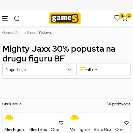
SIGURNO PLAĆANJE PLATNIM KARTICAMA
0
0
Games Online Shop
Proizvodi
Mighty Jaxx 30% popusta na
drugu figuru BF
Filters
14 proizvoda
Obriši sve
Mini Figure - Blind Box - One
Mini figure - Blind Box - One