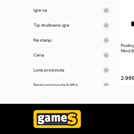
Igre na
Tip društvene igre
Na stanju
Podlog
Mind B
Cena
Liste proizvoda
2.99
Naziv proizvoda ili šifra
Primeni