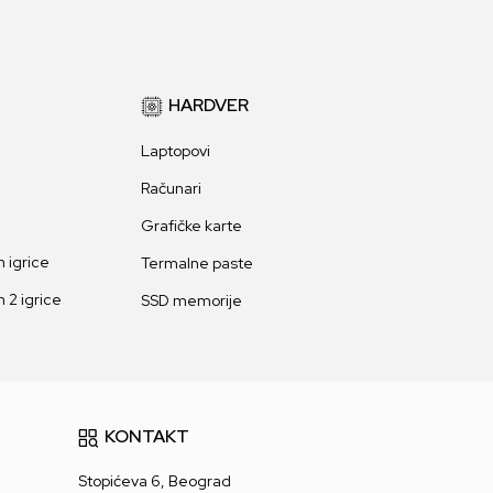
HARDVER
Laptopovi
Računari
Grafičke karte
 igrice
Termalne paste
 2 igrice
SSD memorije
KONTAKT
Stopićeva 6, Beograd