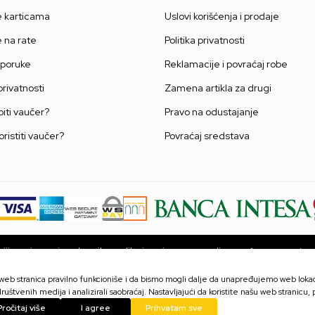
e karticama
Uslovi korišćenja i prodaje
e na rate
Politika privatnosti
sporuke
Reklamacije i povraćaj robe
 privatnosti
Zamena artikla za drugi
iti vaučer?
Pravo na odustajanje
oristiti vaučer?
Povraćaj sredstava
ji u opisu proizvoda, prikazu slika i samim cenama, ali ne možemo garantova
ni na sajtu su deo naše ponude i ne podrazumevaju da su dostupni u svakom
proveriti pozivom Call centra na broj 063 10 48 564.
a web stranica pravilno funkcioniše i da bismo mogli dalje da unapređujemo web lokaci
ruštvenih medija i analizirali saobraćaj. Nastavljajući da koristite našu web stranicu,
Pročitaj više
I agree
Prihvatam sve
©2026
www.games.rs
Powered by
NB SOFT
Sva prava zadržana.