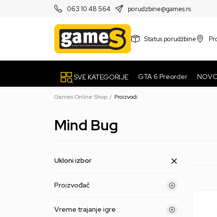
PRODAVNICE
063 10 48 564
porudzbine@games.rs
Status porudžbine
Pr
GTA 6 Preorder
NOV
SVE KATEGORIJE
Games Online Shop
Proizvodi
Mind Bug
Ukloni izbor
Proizvođač
Vreme trajanje igre