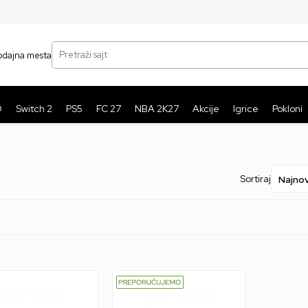
SIGURNO PLAĆANJE PLATNIM KARTICAMA
BE
Pretraži sajt
odajna mesta
O
Switch 2
PS5
FC 27
NBA 2K27
Akcije
Igrice
Pokloni
Sortiraj