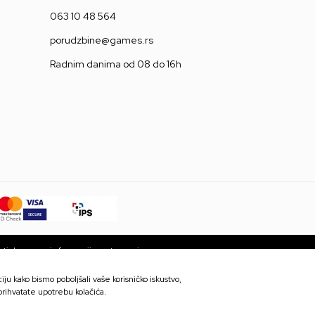
063 10 48 564
porudzbine@games.rs
Radnim danima od 08 do 16h
ti da su sve informacije potpune i
 trenutku. Dostupnost robe možete
ju kako bismo poboljšali vaše korisničko iskustvo,
 prihvatate upotrebu kolačića.