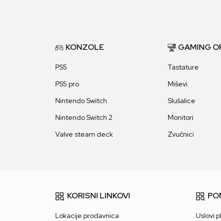
KONZOLE
GAMING O
PS5
Tastature
PS5 pro
Miševi
Nintendo Switch
Slušalice
Nintendo Switch 2
Monitori
Valve steam deck
Zvučnici
KORISNI LINKOVI
PO
Lokacije prodavnica
Uslovi p