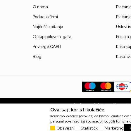
O nama
Plaćanj
Podaci o firmi
Plaćanj
Najčešća pitanja
Uslovi i
Otkup polovnih igara
Politika
Privilege CARD
Kako kup
Blog
Kako isk
Trudimo se da budemo što precizni
Ovaj sajt koristi kolačiće
bez grešaka. Svi artikli prikaza
Koristimo kolačiće (cookies) da bismo učinili da ov
personalizovali sadržaj i oglase, omogućili funkcije d
Obavezni
Statistički
Marketing