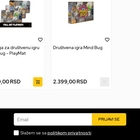
a za društvenu igru
Društvena igra Mind Bug
ug - PlayMat
9,00
RSD
2.399,00
RSD
Email
PRIJAVI SE
Slažem se sa
politikom privatnosti