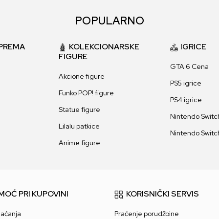
POPULARNO
PREMA
KOLEKCIONARSKE
IGRICE
FIGURE
GTA 6 Cena
Akcione figure
PS5 igrice
Funko POP! figure
PS4 igrice
Statue figure
Nintendo Switch
Lilalu patkice
Nintendo Switch
Anime figure
MOĆ PRI KUPOVINI
KORISNIČKI SERVIS
laćanja
Praćenje porudžbine