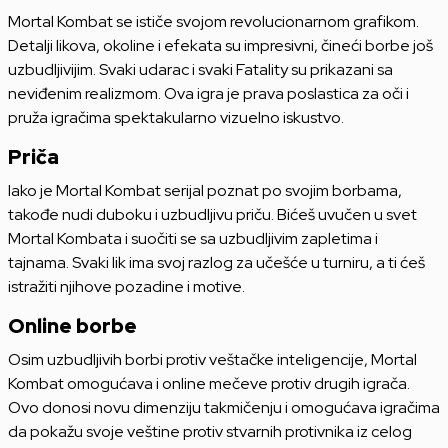
Mortal Kombat se ističe svojom revolucionarnom grafikom.
Detalji likova, okoline i efekata su impresivni, čineći borbe još
uzbudljivijim. Svaki udarac i svaki Fatality su prikazani sa
neviđenim realizmom. Ova igra je prava poslastica za oči i
pruža igračima spektakularno vizuelno iskustvo.
Priča
Iako je Mortal Kombat serijal poznat po svojim borbama,
takođe nudi duboku i uzbudljivu priču. Bićeš uvučen u svet
Mortal Kombata i suočiti se sa uzbudljivim zapletima i
tajnama. Svaki lik ima svoj razlog za učešće u turniru, a ti ćeš
istražiti njihove pozadine i motive.
Online borbe
Osim uzbudljivih borbi protiv veštačke inteligencije, Mortal
Kombat omogućava i online mečeve protiv drugih igrača.
Ovo donosi novu dimenziju takmičenju i omogućava igračima
da pokažu svoje veštine protiv stvarnih protivnika iz celog