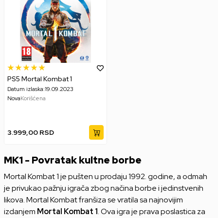
PS5 Mortal Kombat 1
Datum izlaska:
19.09.2023
Nova
Korišćena
3.999,00
RSD
MK1 - Povratak kultne borbe
Mortal Kombat 1 je pušten u prodaju 1992. godine, a odmah
je privukao pažnju igrača zbog načina borbe i jedinstvenih
likova. Mortal Kombat franšiza se vratila sa najnovijim
izdanjem
Mortal Kombat 1
. Ova igra je prava poslastica za