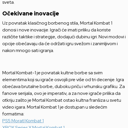
sveta.
Očekivane inovacije
Uz povratak klasičnog borbenog stila, Mortal Kombat 1
donosi i nove inovacije. Igrači će imati priliku da koriste
različite taktike i strategije, dodajući dubinu igri. Novi modovi i
opcije obećavaju da će održati igru svežom i zanimljivom i
nakon mnogo sati igranja.
Mortal Kombat-1 je povratak kultne borbe sa svim
elementima koji su igrače osvojili pre više od tri decenije. Igra
obećava brutalne borbe, duboku priču i vrhunsku grafiku. Za
fanove serijala, ovo je imperativ, a za nove igrače prilika da
otkriju zašto je Mortal Kombat ostao kultna franšiza u svetu
video igara. Mortal Kombat 1 je dostupan u sledećim
formatima:
PS5 Moratl Kombat 1
XBOX Series X Mortal Kombat 1