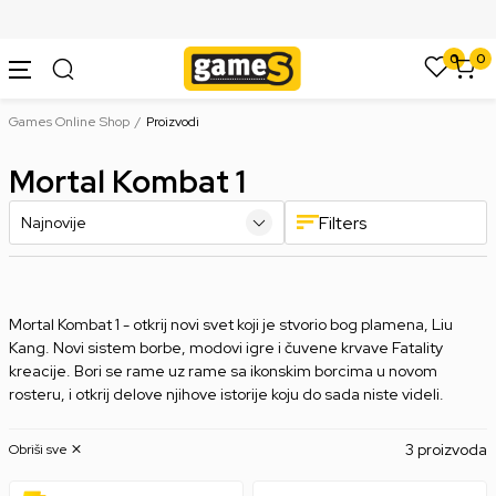
SIGURNO PLAĆANJE PLATNIM KARTICAMA
0
0
Games Online Shop
Proizvodi
Mortal Kombat 1
Filters
Mortal Kombat 1 - otkrij novi svet koji je stvorio bog plamena, Liu
Kang. Novi sistem borbe, modovi igre i čuvene krvave Fatality
kreacije. Bori se rame uz rame sa ikonskim borcima u novom
rosteru, i otkrij delove njihove istorije koju do sada niste videli.
3 proizvoda
Obriši sve