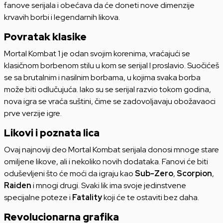
fanove serijala i obećava da će doneti nove dimenzije
krvavih borbi i legendarnih likova.
Povratak klasike
Mortal Kombat 1 je odan svojim korenima, vraćajući se
klasičnom borbenom stilu u kom se serijal I proslavio. Suočićeš
se sa brutalnim i nasilnim borbama, u kojima svaka borba
može biti odlučujuća. Iako su se serijal razvio tokom godina,
nova igra se vraća suštini, čime se zadovoljavaju obožavaoci
prve verzije igre.
Likovi i poznata lica
Ovaj najnoviji deo Mortal Kombat serijala donosi mnoge stare
omiljene likove, ali i nekoliko novih dodataka. Fanovi će biti
oduševljeni što će moći da igraju kao
Sub-Zero
,
Scorpion
,
Raiden
i mnogi drugi. Svaki lik ima svoje jedinstvene
specijalne poteze i
Fatality
koji će te ostaviti bez daha.
Revolucionarna grafika