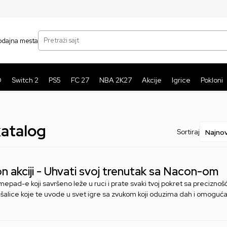
SIGURNO PLAĆANJE PLATNIM KARTICAMA
BE
Pretraži sajt
odajna mesta
O
Switch 2
PS5
FC 27
NBA 2K27
Akcije
Igrice
Pokloni
atalog
Sortiraj
n akciji - Uhvati svoj trenutak sa Nacon-om
epad-e koji savršeno leže u ruci i prate svaki tvoj pokret sa preciznošć
lušalice koje te uvode u svet igre sa zvukom koji oduzima dah i omoguća