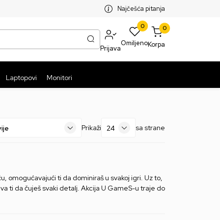
SPLATNA ISPORUKA PAKETA PREKO 5999 RSD
ST
Najčešća pitanja
0
0
Omiljeno
Korpa
Prijava
Laptopovi
Monitori
Prikaži
sa strane
u, omogućavajući ti da dominiraš u svakoj igri. Uz to,
va ti da čuješ svaki detalj. Akcija U GameS-u traje do