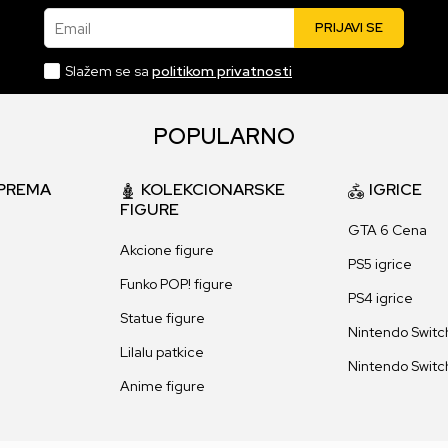
Email
PRIJAVI SE
Slažem se sa
politikom privatnosti
POPULARNO
PREMA
KOLEKCIONARSKE
IGRICE
FIGURE
GTA 6 Cena
Akcione figure
PS5 igrice
Funko POP! figure
PS4 igrice
Statue figure
Nintendo Switch
Lilalu patkice
Nintendo Switch
Anime figure