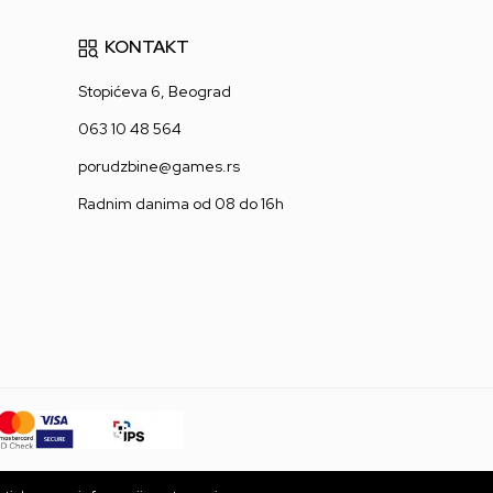
KONTAKT
Stopićeva 6, Beograd
063 10 48 564
porudzbine@games.rs
Radnim danima od 08 do 16h