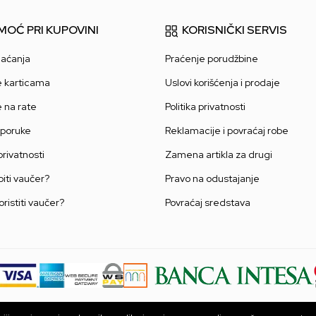
MOĆ PRI KUPOVINI
KORISNIČKI SERVIS
laćanja
Praćenje porudžbine
e karticama
Uslovi korišćenja i prodaje
e na rate
Politika privatnosti
sporuke
Reklamacije i povraćaj robe
 privatnosti
Zamena artikla za drugi
iti vaučer?
Pravo na odustajanje
oristiti vaučer?
Povraćaj sredstava