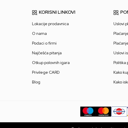
KORISNI LINKOVI
PO
Lokacije prodavnica
Uslovi p
O nama
Plaćanj
Podaci o firmi
Plaćanj
Najčešća pitanja
Uslovi i
Otkup polovnih igara
Politika
Privilege CARD
Kako kup
Blog
Kako isk