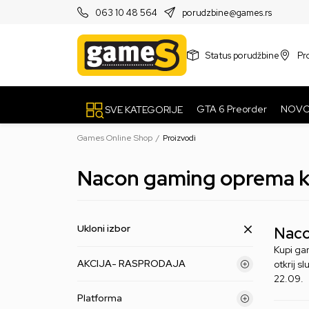
PRODAVNICE
063 10 48 564
porudzbine@games.rs
Status porudžbine
Pr
GTA 6 Preorder
NOV
SVE KATEGORIJE
Games Online Shop
Proizvodi
Nacon gaming oprema k
Ukloni izbor
Naco
Kupi gam
AKCIJA- RASPRODAJA
otkrij s
22.09.
Platforma