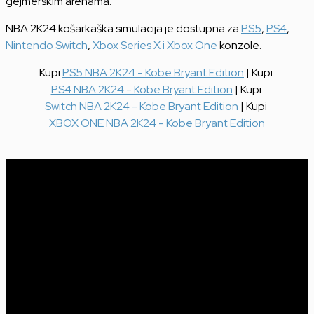
gejmerskim arenama.
NBA 2K24 košarkaška simulacija je dostupna za
PS5
,
PS4
,
Nintendo Switch
,
Xbox Series X i Xbox One
konzole.
Kupi
PS5 NBA 2K24 - Kobe Bryant Edition
| Kupi
PS4 NBA 2K24 - Kobe Bryant Edition
| Kupi
Switch NBA 2K24 - Kobe Bryant Edition
| Kupi
XBOX ONE NBA 2K24 - Kobe Bryant Edition