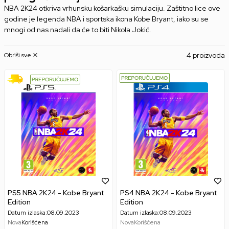
NBA 2K24 otkriva vrhunsku košarkašku simulaciju. Zaštitno lice ove
godine je legenda NBA i sportska ikona Kobe Bryant, iako su se
mnogi od nas nadali da će to biti Nikola Jokić.
4 proizvoda
Obriši sve
PS5 NBA 2K24 - Kobe Bryant
PS4 NBA 2K24 - Kobe Bryant
Edition
Edition
Datum izlaska:
08.09.2023
Datum izlaska:
08.09.2023
Nova
Korišćena
Nova
Korišćena