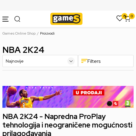
SIGURNO PLAĆANJE PLATNIM KARTICAMA
0
0
Games Online Shop
Proizvodi
NBA 2K24
Filters
NBA 2K24 - Napredna ProPlay
tehnologija i neograničene mogućnosti
prilagođavanja