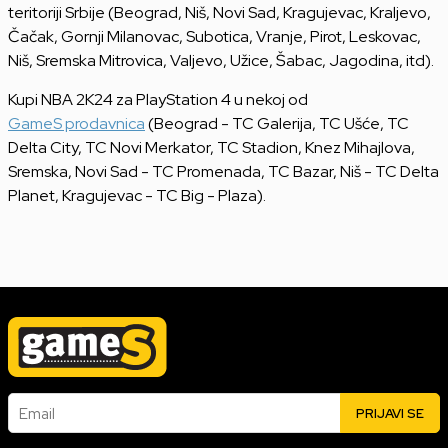
teritoriji Srbije (Beograd, Niš, Novi Sad, Kragujevac, Kraljevo,
Čačak, Gornji Milanovac, Subotica, Vranje, Pirot, Leskovac,
Niš, Sremska Mitrovica, Valjevo, Užice, Šabac, Jagodina, itd).
Kupi NBA 2K24 za PlayStation 4 u nekoj od
GameS prodavnica
(Beograd - TC Galerija, TC Ušće, TC
Delta City, TC Novi Merkator, TC Stadion, Knez Mihajlova,
Sremska, Novi Sad - TC Promenada, TC Bazar, Niš - TC Delta
Planet, Kragujevac - TC Big - Plaza).
Email
PRIJAVI SE