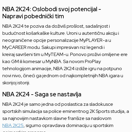
NBA 2K24: Oslobodi svoj potencijal -
Napravi pobednički tim
NBA 2K24 te poziva da doživiš prošlost, sadašnjost i
budućnost košarkaške kulture. Uroni u autentičnu akciju i
neograničene opcije personalizacije MyPLAYER-a u
MyCAREER modu. Sakupi impresivan niz legendi i
kreiraj savršeni tim u MyTEAM-u. Ponovo proživi omiljene ere
kao GM ili komesar u MyNBA. Sa novom ProPlay
tehnologijom animacije, NBA 2K24 izdiže igru na potpuno
novi nivo, čineći ga jednom od najkompletnijih NBA igara u
skorijoj istoriji.
NBA 2K24 - Saga se nastavlja
NBA 2K24 je samo jedna od poslastica za sladokusce
sportskih simulacija sa police eminentnog 2K Sports studija, a
sa najnovijim nastavkom slavne franšize sa naslovom
NBA 2K25
, sigurno opravdava dominaciju u sportskim