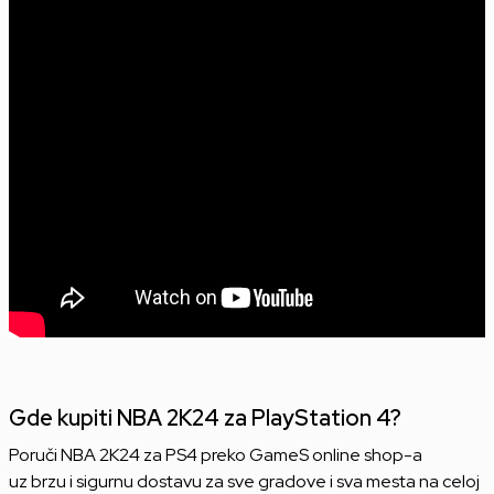
Gde kupiti NBA 2K24 za PlayStation 4?
Poruči NBA 2K24 za PS4 preko GameS online shop-a
uz brzu i sigurnu dostavu za sve gradove i sva mesta na celoj