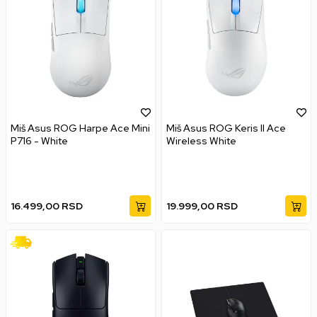
Miš Asus ROG Harpe Ace Mini
Miš Asus ROG Keris II Ace
P716 - White
Wireless White
16.499,00
RSD
19.999,00
RSD