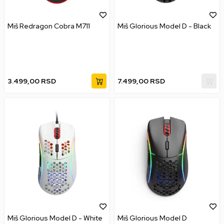
Miš Redragon Cobra M711
Miš Glorious Model D - Black
3.499,00
RSD
7.499,00
RSD
Miš Glorious Model D - White
Miš Glorious Model D