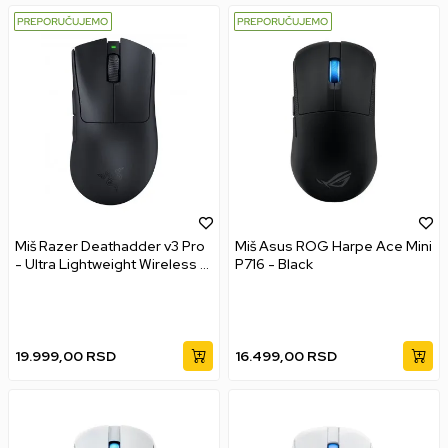
Miš Razer Deathadder v3 Pro
Miš Asus ROG Harpe Ace Mini
- Ultra Lightweight Wireless -
P716 - Black
Black
19.999,00
RSD
16.499,00
RSD