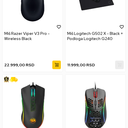
Miš Razer Viper V3 Pro -
Miš Logitech G502 X - Black +
Wireless Black
Podloga Logitech G240
22.999,00
RSD
11.999,00
RSD