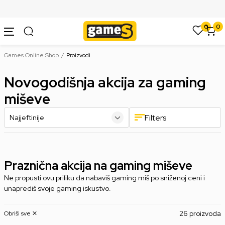
SIGURNO PLAĆANJE PLATNIM KARTICAMA
0
0
Games Online Shop
Proizvodi
Novogodišnja akcija za gaming
miševe
Filters
Praznična akcija na gaming miševe
Ne propusti ovu priliku da nabaviš gaming miš po sniženoj ceni i
unaprediš svoje gaming iskustvo.
26 proizvoda
Obriši sve