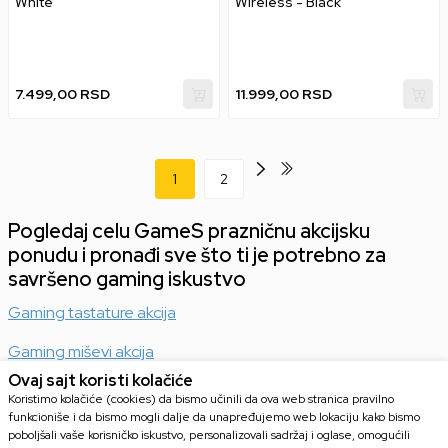
White
Wireless - Black
7.499,00
RSD
11.999,00
RSD
1
2
Pogledaj celu GameS prazničnu akcijsku
ponudu i pronađi sve što ti je potrebno za
savršeno gaming iskustvo
Gaming tastature akcija
Gaming miševi akcija
Ovaj sajt koristi kolačiće
Gaming slušalice akcija
Koristimo kolačiće (cookies) da bismo učinili da ova web stranica pravilno
funkcioniše i da bismo mogli dalje da unapređujemo web lokaciju kako bismo
Volani akcija
poboljšali vaše korisničko iskustvo, personalizovali sadržaj i oglase, omogućili