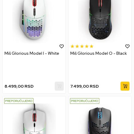
Miš Glorious Model I - White
Miš Glorious Model O - Black
8.499,00
RSD
7.499,00
RSD