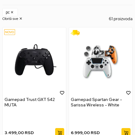
pc
61 proizvoda
Obriši sve
Gamepad Trust GXT 542
Gamepad Spartan Gear -
MUTA
Sarissa Wireless - White
3.499,00
RSD
6.999,00
RSD