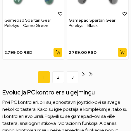
Gamepad Spartan Gear
Gamepad Spartan Gear
Pelekys - Camo Green
Pelekys - Black
2.799,00
RSD
2.799,00
RSD
1
2
3
Evolucija PC kontrolera u gejmingu
Prvi PC kontroleri, bili su jednostavni joystick-ovi sa svega
nekoliko tastera. Kako su igre postajale kompleksnije, tako su
i kontroleri evoluirali. Pojavili su se gamepad-ovi sa više
tastera, analognih stikova i vibracionih funkcija. A danas
mnogi kontroleri imaju i neke naprednije funkacije poput