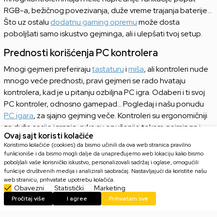
RGB-a, bežičnog povezivanja, duže vreme trajanja baterije...
Što uz ostalu
dodatnu gaming opremu
može dosta
poboljšati samo iskustvo gejminga, ali i ulepšati tvoj setup.
Prednosti korišćenja PC kontrolera
Mnogi gejmeri preferiraju
tastaturu
i
miša
, ali kontroleri nude
mnogo veće prednosti, pravi gejmeri se rado hvataju
kontrolera, kad je u pitanju ozbiljna PC igra. Odaberi i ti svoj
PC kontroler, odnosno gamepad... Pogledaj i našu ponudu
PC igara
, za sjajno gejming veče. Kontroleri su ergonomičniji
za duže sesije igranja, ruke su opušenije tokom gejminga i
Ovaj sajt koristi kolačiće
fokusiraniji si na igru. A za maksimalan komfor,
Koristimo kolačiće (cookies) da bismo učinili da ova web stranica pravilno
preporučujemo naše
gaming stolice
koje pružaju optimalnu
funkcioniše i da bismo mogli dalje da unapređujemo web lokaciju kako bismo
podršku. Iako su
miševi
izuetno precizni, ipak analozi
poboljšali vaše korisničko iskustvo, personalizovali sadržaj i oglase, omogućili
funkcije društvenih medija i analizirali saobraćaj. Nastavljajući da koristite našu
omogućavaju preciznije kretanje u igrama. Uz to,
web stranicu, prihvatate upotrebu kolačića.
gaming monitori
sa visokim osvežavanjem dodatno
Obavezni
Statistički
Marketing
poboljšavaju gejming iskustvo.Mnogi kontroleri često dolaze
Pročitaj više
I agree
Prihvatam sve
sa softverom koji omogućava prilagođavanje tastera i