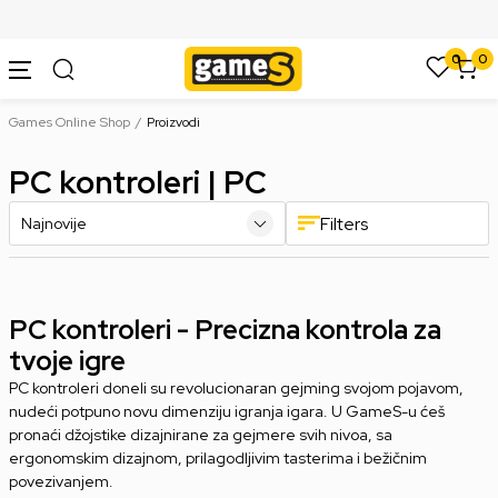
SIGURNO PLAĆANJE PLATNIM KARTICAMA
0
0
Games Online Shop
Proizvodi
PC kontroleri | PC
Filters
PC kontroleri - Precizna kontrola za
tvoje igre
PC kontroleri doneli su revolucionaran gejming svojom pojavom,
nudeći potpuno novu dimenziju igranja igara. U GameS-u ćeš
pronaći džojstike dizajnirane za gejmere svih nivoa, sa
ergonomskim dizajnom, prilagodljivim tasterima i bežičnim
povezivanjem.