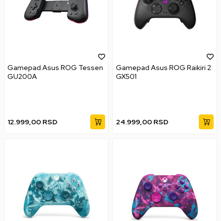
Gamepad Asus ROG Tessen
Gamepad Asus ROG Raikiri 2
GU200A
GX501
12.999,00
RSD
24.999,00
RSD