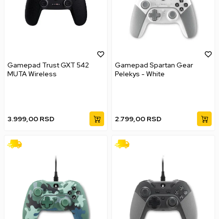
Gamepad Trust GXT 542
Gamepad Spartan Gear
MUTA Wireless
Pelekys - White
3.999,00
RSD
2.799,00
RSD