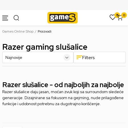
SIGURNO PLAĆANJE PLATNIM KARTICAMA
0
0
Games Online Shop
Proizvodi
Razer gaming slušalice
Filters
Razer slušalice - od najboljih za najbolje
Razer slušalice daju jasan, moćan zvuk koji sa surroundom sledeće
generacije. Dizajnirane sa fokusom na gejming, nude prilagođene
funkcije i udobnost potrebnu za dugotrajno korišćenje.