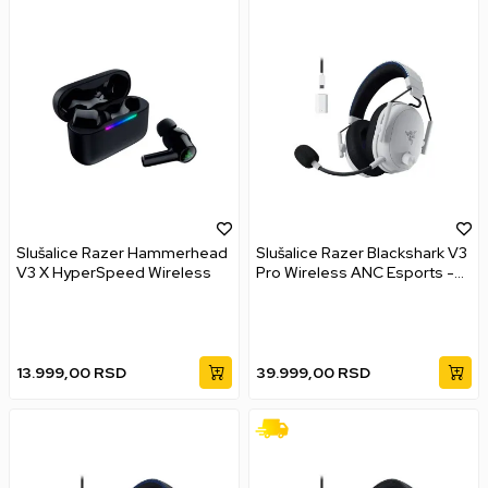
Slušalice Razer Hammerhead
Slušalice Razer Blackshark V3
V3 X HyperSpeed Wireless
Pro Wireless ANC Esports -
White Edition
13.999,00
RSD
39.999,00
RSD