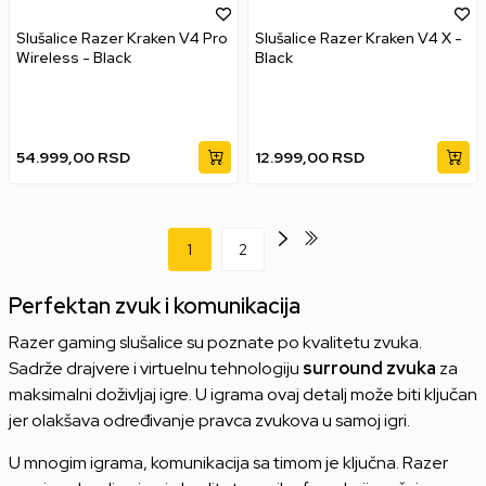
Slušalice Razer Kraken V4 Pro
Slušalice Razer Kraken V4 X -
Wireless - Black
Black
54.999,00
RSD
12.999,00
RSD
1
2
Perfektan zvuk i komunikacija
Razer gaming slušalice su poznate po kvalitetu zvuka.
Sadrže drajvere i virtuelnu tehnologiju
surround zvuka
za
maksimalni doživljaj igre. U igrama ovaj detalj može biti ključan
jer olakšava određivanje pravca zvukova u samoj igri.
U mnogim igrama, komunikacija sa timom je ključna. Razer