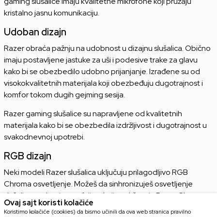
gaming slusalice imaju kvalitetne mikrofone koji pružaju
kristalno jasnu komunikaciju.
Udoban dizajn
Razer obraća pažnju na udobnost u dizajnu slušalica. Obično
imaju postavljene jastuke za uši i podesive trake za glavu
kako bi se obezbedilo udobno prijanjanje. Izrađene su od
visokokvalitetnih materijala koji obezbeđuju dugotrajnost i
komfor tokom dugih gejming sesija.
Razer gaming slušalice su napravljene od kvalitetnih
materijala kako bi se obezbedila izdržljivost i dugotrajnost u
svakodnevnoj upotrebi.
RGB dizajn
Neki modeli Razer slušalica uključuju prilagodljivo RGB
Chroma osvetljenje. Možeš da sinhronizuješ osvetljenje
slušalica sa drugim uređajima koji podržavaju Razer Chroma
Ovaj sajt koristi kolačiće
sistem osvetljenja.
Koristimo kolačiće (cookies) da bismo učinili da ova web stranica pravilno