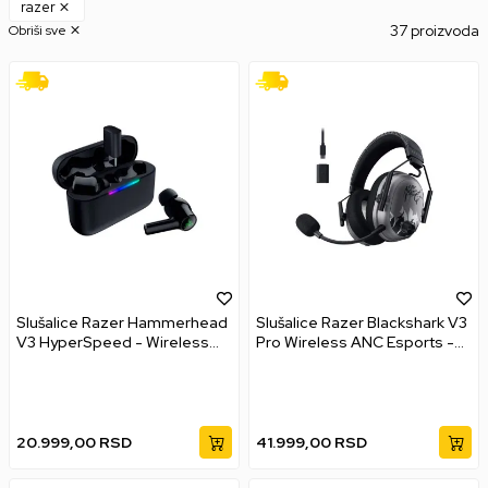
razer
37 proizvoda
Obriši sve
Slušalice Razer Hammerhead
Slušalice Razer Blackshark V3
V3 HyperSpeed - Wireless
Pro Wireless ANC Esports -
Gaming Earbuds
NiKo Edition
20.999,00
RSD
41.999,00
RSD