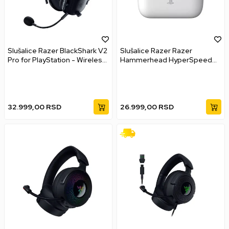
Slušalice Razer BlackShark V2
Slušalice Razer Razer
Pro for PlayStation - Wireless
Hammerhead HyperSpeed
- Black
(PS Licended)
32.999,00
RSD
26.999,00
RSD