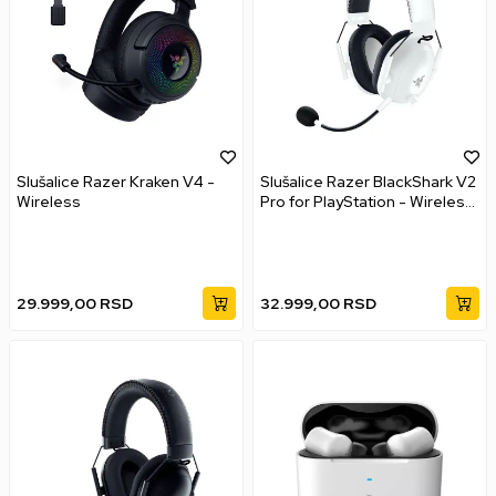
Slušalice Razer Kraken V4 -
Slušalice Razer BlackShark V2
Wireless
Pro for PlayStation - Wireless
Console esports Headset -
White - EU + ANZ Packaging
29.999,00
RSD
32.999,00
RSD