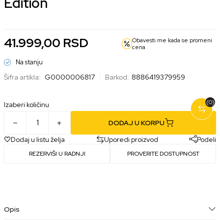
Edition
41.999,00
RSD
Obavesti me kada se promeni
cena
Na stanju
Šifra artikla:
G0000006817
Barkod:
8886419379959
(0)
Izaberi količinu
DODAJ U KORPU
Dodaj u listu želja
Uporedi proizvod
Podeli
REZERVIŠI U RADNJI
PROVERITE DOSTUPNOST
Opis