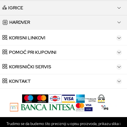
IGRICE
HARDVER
KORISNI LINKOVI
POMOĆ PRI KUPOVINI
KORISNIČKI SERVIS
KONTAKT
Trudimo se da budemo što precizniji u opisu proizvoda, prikazu slika i