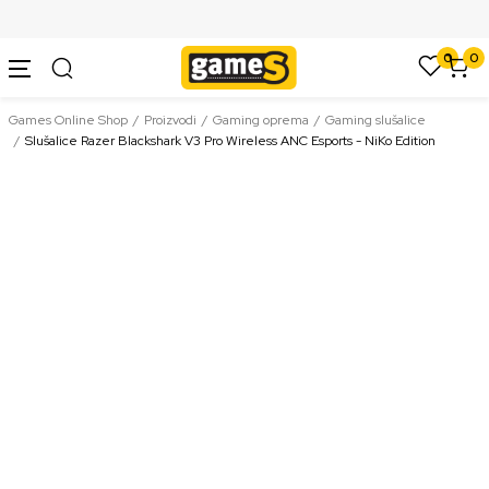
SIGURNO PLAĆANJE PLATNIM KARTICAMA
0
0
Games Online Shop
Proizvodi
Gaming oprema
Gaming slušalice
Slušalice Razer Blackshark V3 Pro Wireless ANC Esports - NiKo Edition