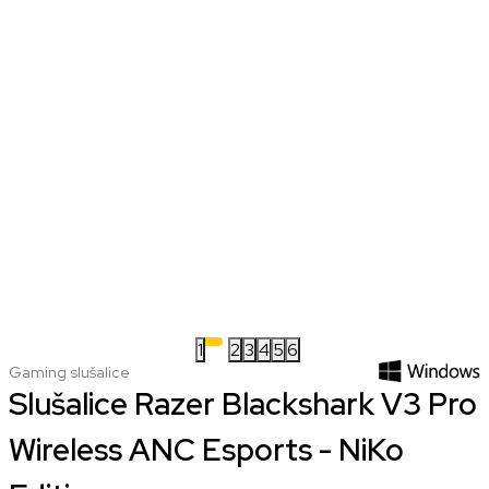
1
2
3
4
5
6
Gaming slušalice
Slušalice Razer Blackshark V3 Pro
Wireless ANC Esports - NiKo