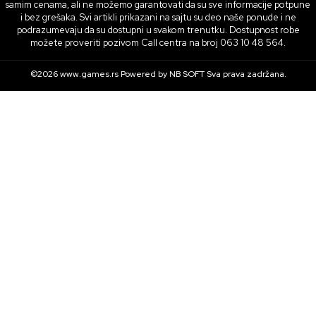
samim cenama, ali ne možemo garantovati da su sve informacije potpune
i bez grešaka. Svi artikli prikazani na sajtu su deo naše ponude i ne
podrazumevaju da su dostupni u svakom trenutku. Dostupnost robe
možete proveriti pozivom Call centra na broj 063 10 48 564.
©2026
www.games.rs
Powered by
NB SOFT
Sva prava zadržana.