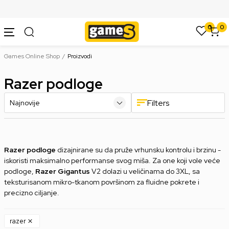
SIGURNO PLAĆANJE PLATNIM KARTICAMA
0
0
Games Online Shop
Proizvodi
Razer podloge
Filters
Razer podloge
dizajnirane su da pruže vrhunsku kontrolu i brzinu -
iskoristi maksimalno performanse svog miša. Za one koji vole veće
podloge,
Razer Gigantus
V2 dolazi u veličinama do 3XL, sa
teksturisanom mikro-tkanom površinom za fluidne pokrete i
precizno ciljanje.
razer