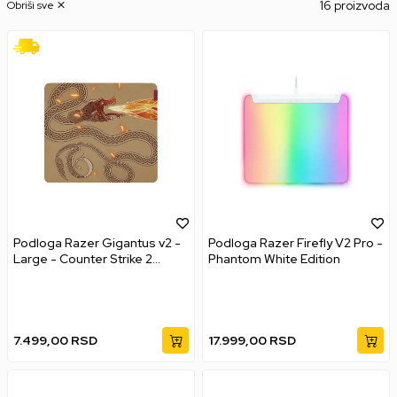
16 proizvoda
Obriši sve
Podloga Razer Gigantus v2 -
Podloga Razer Firefly V2 Pro -
Large - Counter Strike 2
Phantom White Edition
Edition
7.499,00
RSD
17.999,00
RSD