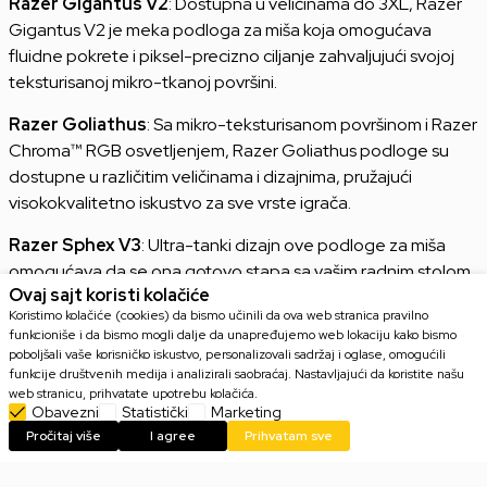
Razer Gigantus V2
: Dostupna u veličinama do 3XL, Razer
Gigantus V2 je meka podloga za miša koja omogućava
fluidne pokrete i piksel-precizno ciljanje zahvaljujući svojoj
teksturisanoj mikro-tkanoj površini.
Razer Goliathus
: Sa mikro-teksturisanom površinom i Razer
Chroma™ RGB osvetljenjem, Razer Goliathus podloge su
dostupne u različitim veličinama i dizajnima, pružajući
visokokvalitetno iskustvo za sve vrste igrača.
Razer Sphex V3
: Ultra-tanki dizajn ove podloge za miša
omogućava da se ona gotovo stapa sa vašim radnim stolom,
Ovaj sajt koristi kolačiće
pružajući maksimalnu brzinu bez kompromisa u kontroli.
Koristimo kolačiće (cookies) da bismo učinili da ova web stranica pravilno
funkcioniše i da bismo mogli dalje da unapređujemo web lokaciju kako bismo
Sve Razer podloge za miša su dizajnirane sa ciljem da izvuku
poboljšali vaše korisničko iskustvo, personalizovali sadržaj i oglase, omogućili
najbolje iz svakog miša i iz svakog stila igre, bilo da se radi o
funkcije društvenih medija i analizirali saobraćaj. Nastavljajući da koristite našu
kontroli, brzini ili kombinaciji oba.
web stranicu, prihvatate upotrebu kolačića.
Obavezni
Statistički
Marketing
Pročitaj više
I agree
Prihvatam sve