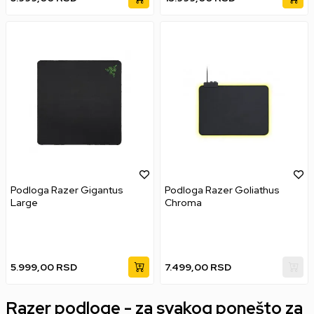
Podloga Razer Gigantus
Podloga Razer Goliathus
Large
Chroma
5.999,00
RSD
7.499,00
RSD
Razer podloge - za svakog ponešto za