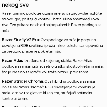
nekog sve
Razer gaming podloge dizajnirane su da zadovolje različite
stilove igre, pružajući kontrolu, brzinu ili balans između ova
dva. Evo prikaza nekih od najpopularnijih Razer podloga za
miša:
Razer Firefly V2 Pro:
Ova podloga za miša je potpuno
osvetljena RGB svetlima i pruža mikro-teksturisanu površinu
za precizno praćenje pokreta miša.
Razer Atlas
: Izrađena od kaljenog stakla, Razer Atlas
podloga za miša nudi izuzetno glatko iskustvo kretanja miša,
što je idealno za igrače koji traže brzinu i preciznost.
Razer Strider Chroma
: Ova hibridna podloga za miša
dolazi sa Razer Chroma™ RGB osvetljenjem i kombinuje
meku osnovu sa glatkim klizanjem, pružajući optimalnu
kontrolu i brzinu.