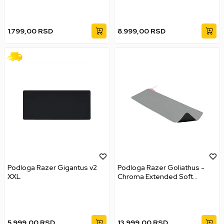
1.799,00
RSD
8.999,00
RSD
Podloga Razer Gigantus v2
Podloga Razer Goliathus -
XXL
Chroma Extended Soft
Quartz Pink
5.999,00
RSD
13.999,00
RSD